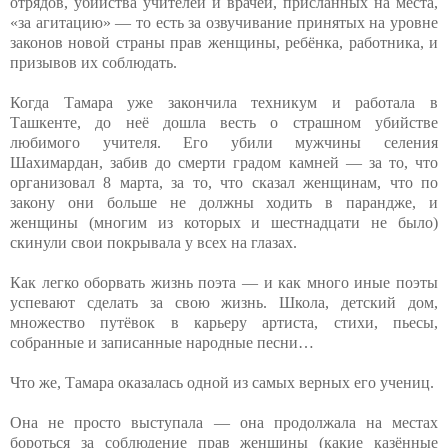
отрядов, убийства учителей и врачей, присланных на места,
«за агитацию» — то есть за озвучивание принятых на уровне
законов новой страны прав женщины, ребёнка, работника, и
призывов их соблюдать.
Когда Тамара уже закончила техникум и работала в
Ташкенте, до неё дошла весть о страшном убийстве
любимого учителя. Его убили мужчины селения
Шахимардан, забив до смерти градом камней — за то, что
организовал 8 марта, за то, что сказал женщинам, что по
закону они больше не должны ходить в парандже, и
женщины (многим из которых и шестнадцати не было)
скинули свои покрывала у всех на глазах.
Как легко оборвать жизнь поэта — и как много иные поэты
успевают сделать за свою жизнь. Школа, детский дом,
множество путёвок в карьеру артиста, стихи, пьесы,
собранные и записанные народные песни…
Что же, Тамара оказалась одной из самых верных его учениц.
Она не просто выступала — она продолжала на местах
бороться за соблюдение прав женщины (какие казённые