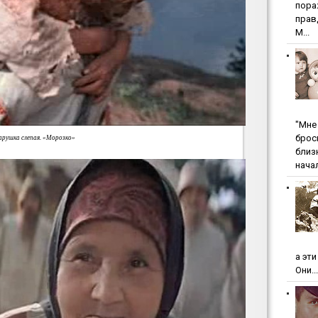
пopa
пpaв
М...
"Мнe 
бpoc
рушка слепая. «Морозко»
близ
начал
а эт
Они...