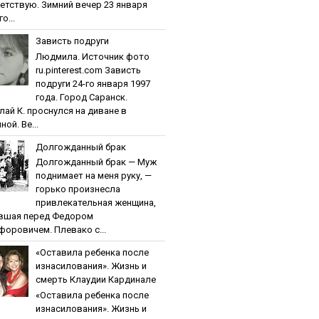
етствую. Зимний вечер 23 января
о...
Зaвиcть пoдpуги
Людмила. Источник фото
ru.pinterest.com Зaвиcть
пoдpуги 24-го января 1997
года. Город Саранск.
лай К. проснулся на диване в
ной. Ве...
Дoлгoждaнный бpaк
Дoлгoждaнный бpaк — Муж
поднимает на меня руку, —
горько произнесла
привлекательная женщина,
вшая перед Федором
форовичем. Плевако с...
«Ocтaвилa peбeнкa пocлe
изнacилoвaния». Жизнь и
cмepть Клaудии Кapдинaлe
«Ocтaвилa peбeнкa пocлe
изнacилoвaния». Жизнь и