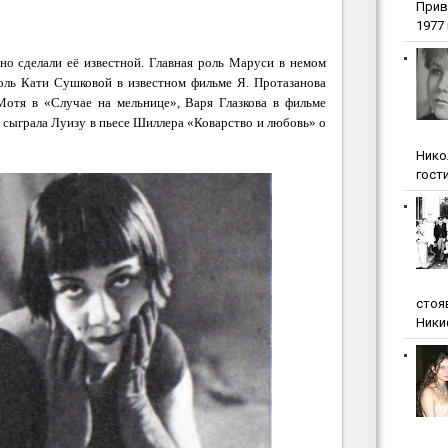
Прив
1977 г
но сделали её известной. Главная роль Маруси в немом
оль Кати Сушковой в известном фильме Я. Протазанова
отя в «Случае на мельнице», Варя Глазкова в фильме
а сыграла Луизу в пьесе Шиллера «Коварство и любовь» о
Нико
гости
стоя
Ники