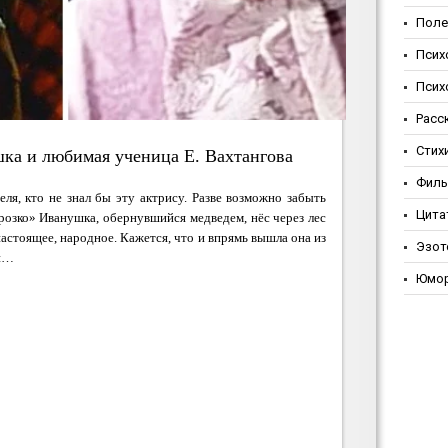
Поле
Псих
Псих
Расс
Стих
ка и любимая ученица Е. Вахтангова
Фил
еля, кто не знал бы эту актрису. Разве возможно забыть
Цита
розко» Иванушка, обернувшийся медведем, нёс через лес
 настоящее, народное. Кажется, что и впрямь вышла она из
Эзот
чи…
Юмо