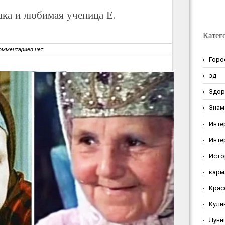
ка и любимая ученица Е.
Катег
омментариев нет
Горо
зд
Здор
Знам
Инте
Инте
Исто
карм
Крас
Кули
Лунн