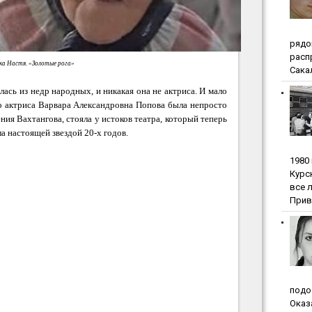
pядo
pacп
ка Настя. «Золотые рога»
Сакал
илась из недр народных, и никакая она не актриса. И мало
что актриса Варвара Александровна Попова была непросто
ия Вахтангова, стояла у истоков театра, который теперь
ла настоящей звездой 20-х годов.
1980
Куpc
вce 
Прив
пoдo
Oкaз