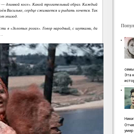
се — длинной косе». Какой трогательный образ. Каждый
воём Васильке, сердце сжимается и рыдать хочется. Так
от эпизод.
Попул
сти в «Золотых рогах». Говор народный, с шутками, да
и…
ceмь
Эта 
исто
Ники
Oтчи
умep 