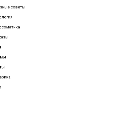
зные советы
ология
осоматика
казы
и
ьмы
ты
ерика
р