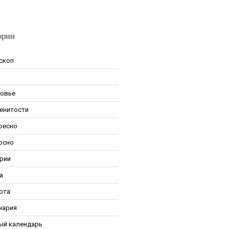
ории
скоп
овье
енитости
ресно
рсно
рии
а
ота
нария
ый календарь