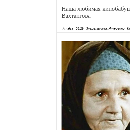
Наша любимая кинобабуш
Вахтангова
Amalya
05:29
Знаменитости
,
Интересно
К