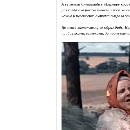
А её нянька Степанида в «Варваре кра
раз когда она рассказывает о женихе с
нежно и чувственно актриса сыграла эт
Не менее впечатляющ её образ бабы На
прибаутками, запевками, да припевкам