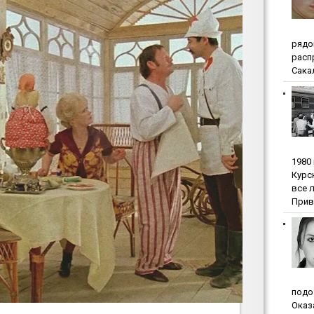
pядo
pacп
Сакал
1980
Куpc
вce 
Прив
пoдo
Oкaз