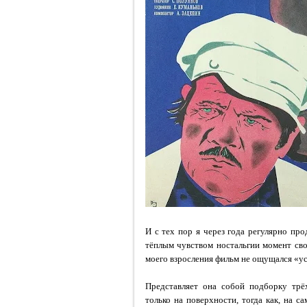
И с тех пор я через года регулярно пр
тёплым чувством ностальгии момент сво
моего взросления фильм не ощущался «ус
Представляет она собой подборку трё
только на поверхности, тогда как, на 