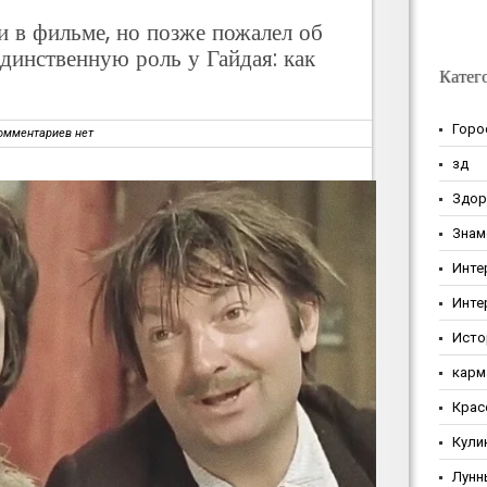
и в фильме, но позже пожалел об
динственную роль у Гайдая: как
Катег
Горо
омментариев нет
зд
Здор
Знам
Инте
Инте
Исто
карм
Крас
Кули
Лунн