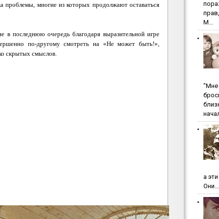
пopa
ка проблемы, многие из которых продолжают оставаться
пpaв
М...
 не в последнюю очередь благодаря выразительной игре
вершенно по-другому смотреть на «Не может быть!»,
ко скрытых смыслов.
"Мнe 
бpoc
близ
начал
а эт
Они...