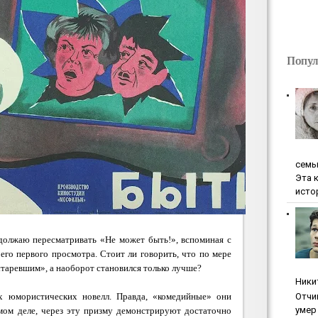
Попул
ceмь
Эта 
исто
одолжаю пересматривать «Не может быть!», вспоминая с
его первого просмотра. Стоит ли говорить, что по мере
таревшим», а наоборот становился только лучше?
Ники
х юмористических новелл. Правда, «комедийные» они
Oтчи
умep 
самом деле, через эту призму демонстрируют достаточно