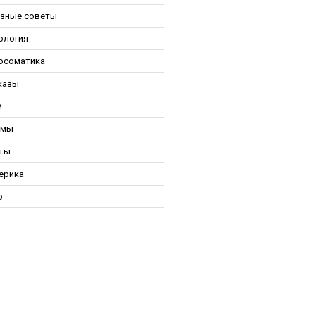
зные советы
ология
осоматика
казы
и
ьмы
ты
ерика
р