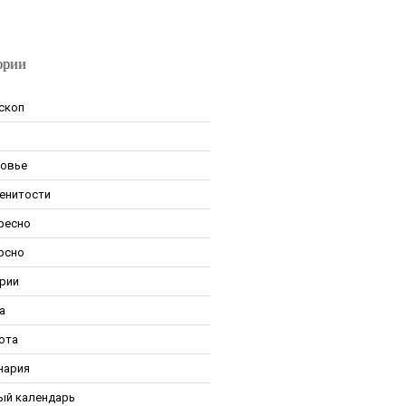
ории
скоп
овье
енитости
ресно
рсно
рии
а
ота
нария
ый календарь