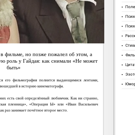
Поле
Псих
Псих
Расс
Стих
в фильме, но позже пожалел об этом, а
Фил
ю роль у Гайдая: как снимали «Не может
Цита
быть»
Эзот
ся его фильмография полнится выдающимися лентами,
Юмо
а вошедшей в историю кинематографа.
 них есть свой определённый любимчик. Как ни странно,
зская пленница», «Операция Ы» или «Иван Васильевич
ак раз занимает почётное второе место.