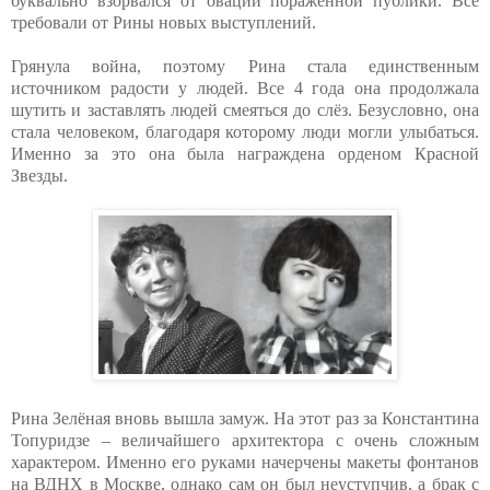
буквально взорвался от оваций поражённой публики. Все
требовали от Рины новых выступлений.
Грянула война, поэтому Рина стала единственным
источником радости у людей. Все 4 года она продолжала
шутить и заставлять людей смеяться до слёз. Безусловно, она
стала человеком, благодаря которому люди могли улыбаться.
Именно за это она была награждена орденом Красной
Звезды.
Рина Зелёная вновь вышла замуж. На этот раз за Константина
Топуридзе – величайшего архитектора с очень сложным
характером. Именно его руками начерчены макеты фонтанов
на ВДНХ в Москве, однако сам он был неуступчив, а брак с