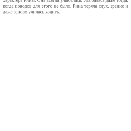
характера Рины. Она всегда улыбалась. Улыбалась даже тогда,
когда поводов для этого не было. Рина теряла слух, зрение и
даже заново училась ходить.