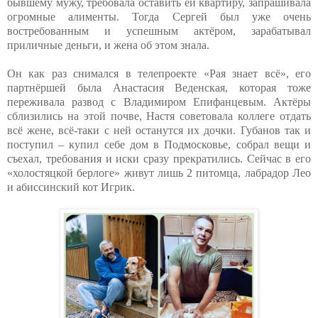
бывшему мужу, требовала оставить ей квартиру, запрашивала
огромные алименты. Тогда Сергей был уже очень
востребованным и успешным актёром, зарабатывал
приличные деньги, и жена об этом знала.
Он как раз снимался в телепроекте «Рая знает всё», его
партнёршей была Анастасия Веденская, которая тоже
переживала развод с Владимиром Епифанцевым. Актёры
сблизились на этой почве, Настя советовала коллеге отдать
всё жене, всё-таки с ней останутся их дочки. Губанов так и
поступил – купил себе дом в Подмосковье, собрал вещи и
съехал, требования и иски сразу прекратились. Сейчас в его
«холостяцкой берлоге» живут лишь 2 питомца, лабрадор Лео
и абиссинский кот Игрик.