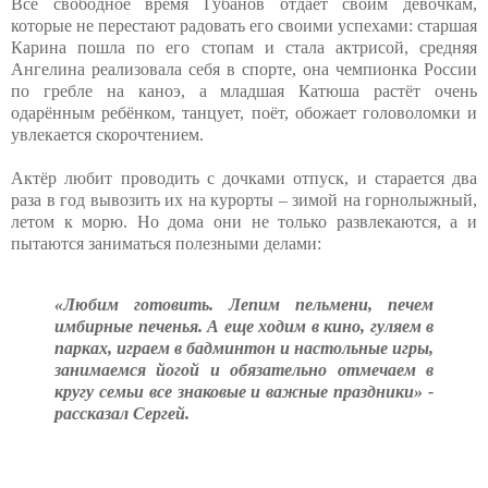
Всё свободное время Губанов отдаёт своим девочкам,
которые не перестают радовать его своими успехами: старшая
Карина пошла по его стопам и стала актрисой, средняя
Ангелина реализовала себя в спорте, она чемпионка России
по гребле на каноэ, а младшая Катюша растёт очень
одарённым ребёнком, танцует, поёт, обожает головоломки и
увлекается скорочтением.
Актёр любит проводить с дочками отпуск, и старается два
раза в год вывозить их на курорты – зимой на горнолыжный,
летом к морю. Но дома они не только развлекаются, а и
пытаются заниматься полезными делами:
«Любим готовить. Лепим пельмени, печем
имбирные печенья. А еще ходим в кино, гуляем в
парках, играем в бадминтон и настольные игры,
занимаемся йогой и обязательно отмечаем в
кругу семьи все знаковые и важные праздники» -
рассказал Сергей.