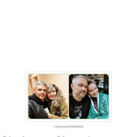
с Анастасией Веденской