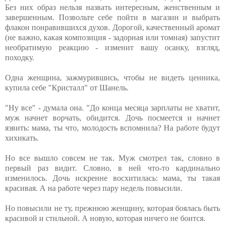
Без них образ нельзя назвать интересным, женственным и
завершенным. Позвольте себе пойти в магазин и выбрать
флакон понравившихся духов. Дорогой, качественный аромат
(не важно, какая композиция - задорная или томная) запустит
необратимую реакцию - изменит вашу осанку, взгляд,
походку.
Одна женщина, зажмурившись, чтобы не видеть ценника,
купила себе "Кристалл" от Шанель.
"Ну все" - думала она. "До конца месяца зарплаты не хватит,
муж начнет ворчать, обидится. Дочь посмеется и начнет
язвить: мама, ты что, молодость вспомнила? На работе будут
хихикать.
Но все вышло совсем не так. Муж смотрел так, словно в
первый раз видит. Словно, в ней что-то кардинально
изменилось. Дочь искренне восхитилась: мама, ты такая
красивая. А на работе через пару недель повысили.
Но повысили не ту, прежнюю женщину, которая боялась быть
красивой и стильной. А новую, которая ничего не боится.