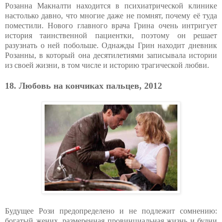
Розанна Макналти находится в психиатрической клинике
настолько давно, что многие даже не помнят, почему её туда
поместили. Нового главного врача Грина очень интригует
история таинственной пациентки, поэтому он решает
разузнать о ней побольше. Однажды Грин находит дневник
Розанны, в который она десятилетиями записывала истории
из своей жизни, в том числе и историю трагической любви.
18. Любовь на кончиках пальцев, 2012
Будущее Рози предопределено и не подлежит сомнению:
богатый жених, размеренная провинциальная жизнь и будни