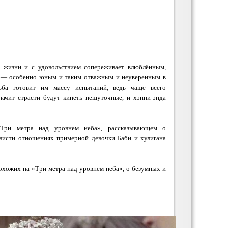
 жизни и с удовольствием сопереживает влюблённым,
 — особенно юным и таким отважным и неуверенным в
ьба готовит им массу испытаний, ведь чаще всего
начит страсти будут кипеть нешуточные, и хэппи-энда
Три метра над уровнем неба», рассказывающем о
висти отношениях примерной девочки Баби и хулигана
похожих на «Три метра над уровнем неба», о безумных и