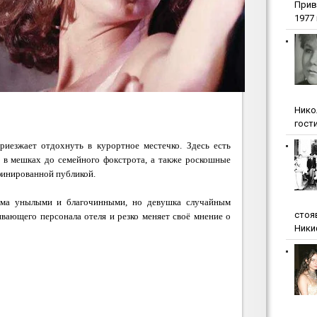
Прив
1977 г
Нико
гости
риезжает отдохнуть в курортное местечко. Здесь есть
в в мешках до семейного фокстрота, а также роскошные
финированной публикой.
ьма унылыми и благочинными, но девушка случайным
стоя
вающего персонала отеля и резко меняет своё мнение о
Ники