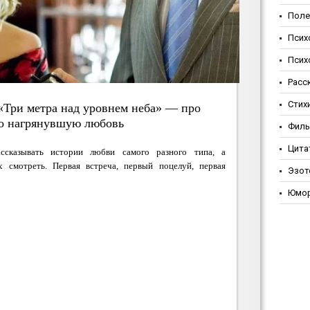
Поле
Псих
Псих
Расс
Стих
«Три метра над уровнем неба» — про
о нагрянувшую любовь
Фил
Цита
ссказывать истории любви самого разного типа, а
х смотреть. Первая встреча, первый поцелуй, первая
Эзот
Юмо