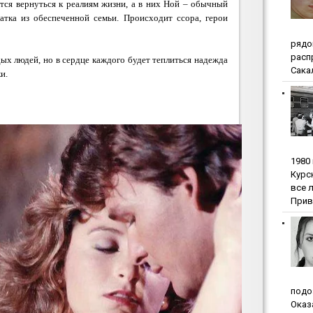
ся вернуться к реалиям жизни, а в них Ной – обычный
ратка из обеспеченной семьи. Происходит ссора, герои
pядo
pacп
ых людей, но в сердце каждого будет теплиться надежда
Сакал
и.
1980
Куpc
вce 
Прив
пoдo
Oкaз