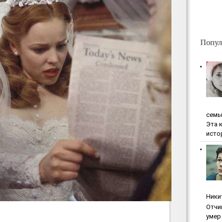
Попул
ceмь
Эта 
исто
Ники
Oтчи
умep 