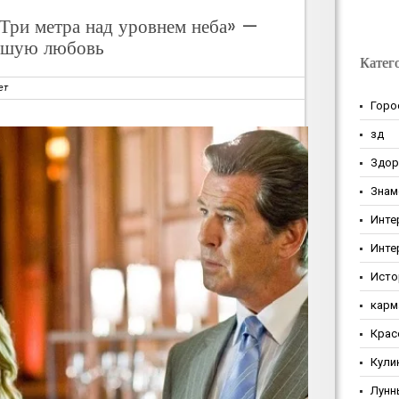
«Три метра над уровнем неба» —
вшую любовь
Катег
ет
Горо
зд
Здор
Знам
Инте
Инте
Исто
карм
Крас
Кули
Лунн