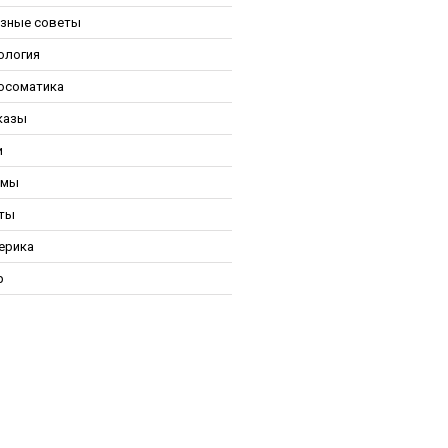
зные советы
ология
осоматика
казы
и
ьмы
ты
ерика
р