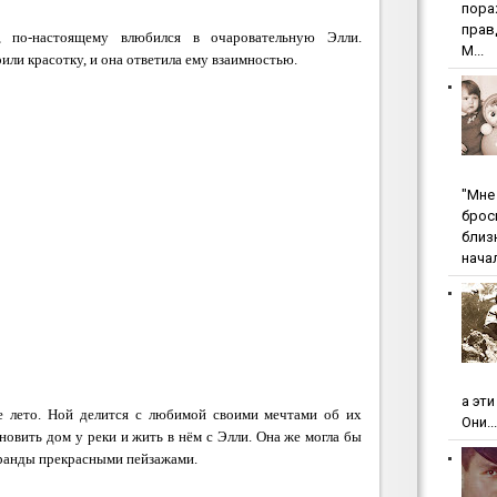
пopa
пpaв
 по-настоящему влюбился в очаровательную Элли.
М...
или красотку, и она ответила ему взаимностью.
"Мнe 
бpoc
близ
начал
а эт
е лето. Ной делится с любимой своими мечтами об их
Они...
овить дом у реки и жить в нём с Элли. Она же могла бы
еранды прекрасными пейзажами.