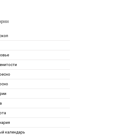
ории
скоп
овье
енитости
ресно
рсно
рии
а
ота
нария
ый календарь