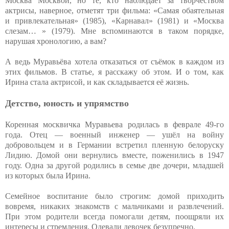
Москва Москвой, но те, кто наблюдает за творчеством
актрисы, наверное, отметят три фильма: «Самая обаятельная
и привлекательная» (1985), «Карнавал» (1981) и «Москва
слезам… » (1979). Мне вспоминаются в таком порядке,
нарушая хронологию, а вам?
А ведь Муравьёва хотела отказаться от съёмок в каждом из
этих фильмов. В статье, я расскажу об этом. И о том, как
Ирина стала актрисой, и как складывается её жизнь.
Детство, юность и упрямство
Коренная москвичка Муравьева родилась в феврале 49-го
года. Отец — военный инженер — ушёл на войну
добровольцем и в Германии встретил пленную белоруску
Лидию. Домой они вернулись вместе, поженились в 1947
году. Одна за другой родились в семье две дочери, младшей
из которых была Ирина.
Семейное воспитание было строгим: домой приходить
вовремя, никаких знакомств с мальчиками и развлечений.
При этом родители всегда помогали детям, поощряли их
интересы и стремления. Одевали девочек безупречно.