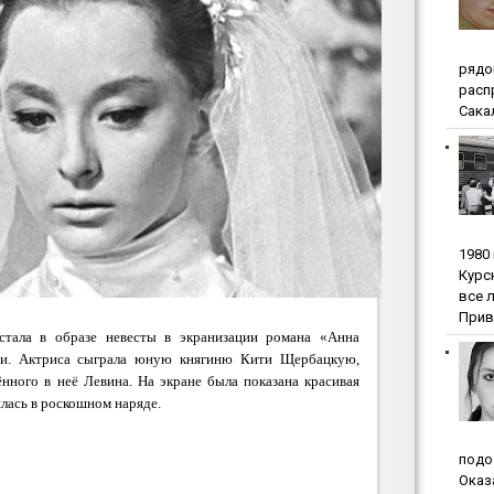
pядo
pacп
Сакал
1980
Куpc
вce 
Прив
стала в образе невесты в экранизации романа «Анна
хи. Актриса сыграла юную княгиню Кити Щербацкую,
нного в неё Левина. На экране была показана красивая
илась в роскошном наряде.
пoдo
Oкaз