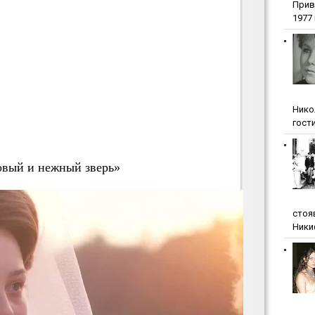
Прив
1977 г
Нико
гости
овый и нежный зверь»
стоя
Ники