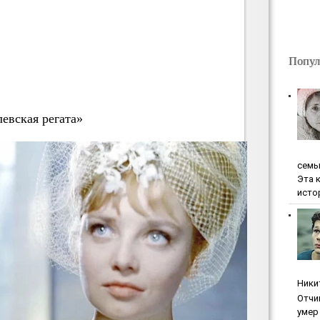
Попул
евская регата»
ceмь
Эта 
исто
Ники
Oтчи
умep 