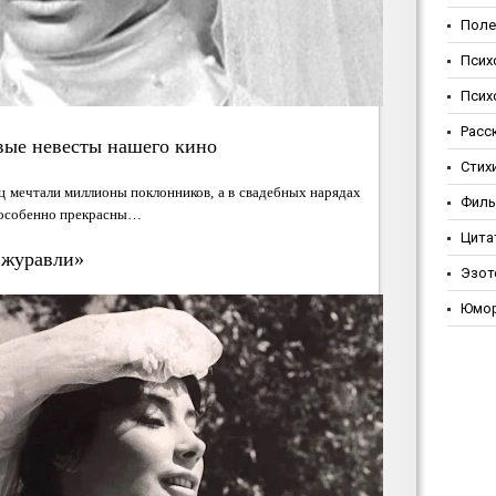
Поле
Псих
Псих
Расс
вые невесты нашего кино
Стих
ц мечтали миллионы поклонников, а в свадебных нарядах
Фил
и особенно прекрасны…
Цита
 журавли»
Эзот
Юмо