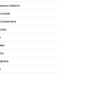
зные советы
ология
осоматика
казы
и
ьмы
ты
ерика
р