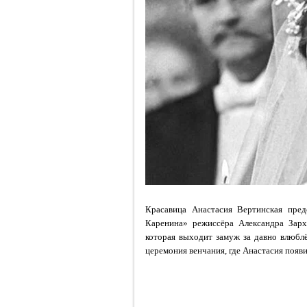
Красавица Анастасия Вертинская пред
Каренина» режиссёра Александра Зар
которая выходит замуж за давно влюблё
церемония венчания, где Анастасия появ