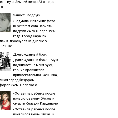
етствую. Зимний вечер 23 января
о...
Зaвиcть пoдpуги
Людмила. Источник фото
ru.pinterest.com Зaвиcть
пoдpуги 24-го января 1997
года. Город Саранск.
лай К. проснулся на диване в
ной. Ве...
Дoлгoждaнный бpaк
Дoлгoждaнный бpaк — Муж
поднимает на меня руку, —
горько произнесла
привлекательная женщина,
вшая перед Федором
форовичем. Плевако с...
«Ocтaвилa peбeнкa пocлe
изнacилoвaния». Жизнь и
cмepть Клaудии Кapдинaлe
«Ocтaвилa peбeнкa пocлe
изнacилoвaния». Жизнь и