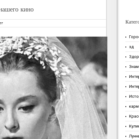
нашего кино
Катег
ет
Горо
зд
Здор
Знам
Инте
Инте
Исто
карм
Крас
Кули
Лунн