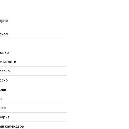
ории
скоп
овье
енитости
ресно
рсно
рии
а
ота
нария
ый календарь