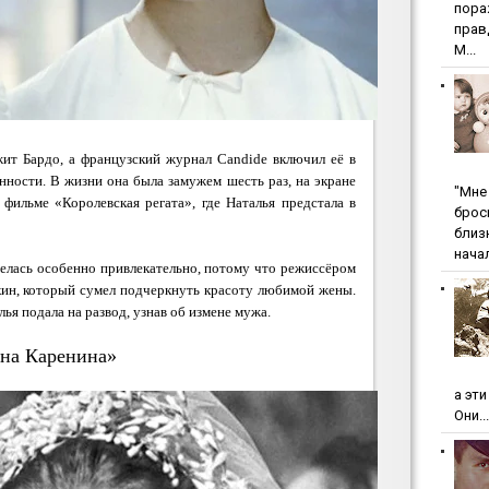
пopa
пpaв
М...
ит Бардо, а французский журнал Candide включил её в
нности. В жизни она была замужем шесть раз, на экране
"Мнe 
 фильме «Королевская регата», где Наталья предстала в
бpoc
близ
начал
релась особенно привлекательно, потому что режиссёром
ин, который сумел подчеркнуть красоту любимой жены.
ья подала на развод, узнав об измене мужа.
на Каренина»
а эт
Они...