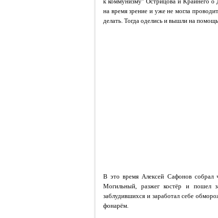
к коммунизму" Острицова и Крайнего о 
на время зрение и уже не могла проводит
делать. Тогда оделись и вышли на помощ
В это время Алексей Сафонов собрал ч
Могильный, разжег костёр и пошел з
заблудившихся и заработал себе обморож
фонарём.