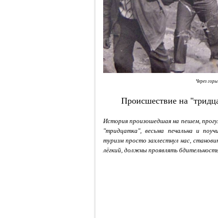
Через горы
Происшествие на "тридца
История произошедшая на пешем, прогу
"тридцатка", весьма печальна и поуч
туризм просто захлестнул нас, станов
лёгкий, должны проявлять бдительность