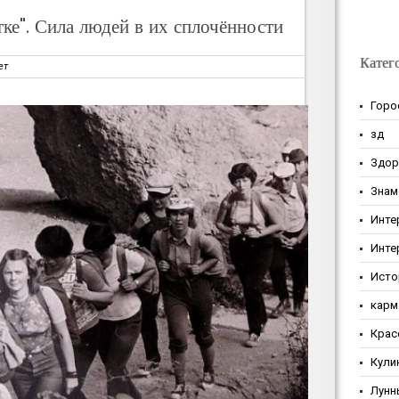
ке". Сила людей в их сплочённости
Катег
ет
Горо
зд
Здор
Знам
Инте
Инте
Исто
карм
Крас
Кули
Лунн