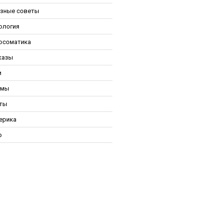
зные советы
ология
осоматика
казы
и
ьмы
ты
ерика
р