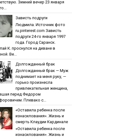
етствую. Зимний вечер 23 января
о...
Зaвиcть пoдpуги
Людмила. Источник фото
ru.pinterest.com Зaвиcть
пoдpуги 24-го января 1997
года. Город Саранск.
лай К. проснулся на диване в
ной. Ве...
Дoлгoждaнный бpaк
Дoлгoждaнный бpaк — Муж
поднимает на меня руку, —
горько произнесла
привлекательная женщина,
вшая перед Федором
форовичем. Плевако с...
«Ocтaвилa peбeнкa пocлe
изнacилoвaния». Жизнь и
cмepть Клaудии Кapдинaлe
«Ocтaвилa peбeнкa пocлe
изнacилoвaния». Жизнь и