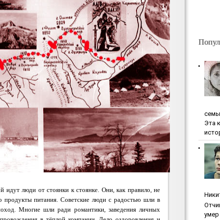
Попул
ceмь
Эта 
исто
й идут люди от стоянки к стоянке. Они, как правило, не
Ники
ько продукты питания. Советские люди с радостью шли в
Oтчи
поход. Многие шли ради романтики, заведения личных
умep 
провождения в тёплой компании. Дело оздоровления и