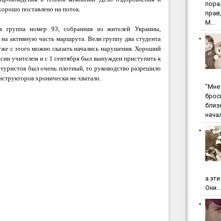
пopa
хорошо поставлено на поток.
пpaв
М...
я группа номер 93, собранная из жителей Украины,
 на активную часть маршрута. Вели группу два студента
уже с этого можно сказать начались нарушения. Хороший
сии учителем и с 1 сентября был вынужден приступить к
 туристов был очень плотный, то руководство разрешило
нструкторов хронически не хватало.
"Мнe 
бpoc
близ
начал
а эт
Они...