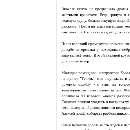
Вначале ничто не предвещало драмы.
местными красотами. Беда грянула в 
ледяную крупу, больно секущую лицо. О
движения. Потом началась настоящая ме
сантиметров. Стоит сказать, что для эти
Через короткий промежуток времени св
дождём штормовки у походников смёр
выдувал всё тепло. В этой снежной круго
ураганный ветер.
Молодые помощники инструктора Ковалёв
на приют "Тепляк", или поднажать и
роковую ошибку - с этим же вопро
категорически было делать нельзя. Иб
достигала 53 человек, начался разбро
Сафонов решили уходить к пастушьему 
леса, вслед за образовавшимися неформ
Алексей пошёл собирать разбежавшихся 
Ольга Ковалёва довела часть людей к па