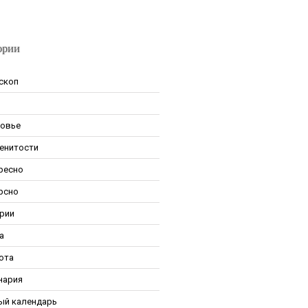
ории
скоп
овье
енитости
ресно
рсно
рии
а
ота
нария
ый календарь