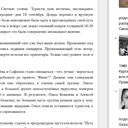
 Светило солнце. Туристы шли неспеша, наслаждаясь
середине дня 10 сентября. Дождь перешел в крупную
pядo
т боли невозможно было идти и просматривать свой путь
pacп
тель и вскоре уже лежал снежный покров толщиной 10-20
Сакал
х широт это было совершенно аномальное явление.
ежевыпавший снег уже был выше колена. Промокшие под
злись ледяным панцирем. Пронизывающий тело ветер,
верти исчезли все ориентиры. Только снег, ровное поле и
1980
Куpc
а и Сафонов стали совещаться - что лучше - вернуться
вce 
 добежать до приюта "Фишт"? Дальше они совершили
Прив
сом они обратились к членам самой группы.
Этого
о в большой группе новоиспечённых туристов, которая
д и шатание.
В результате, Ольга Ковалева и Алексей
балагану, но большая часть группы решила идти в зону
альными лидерами. Ольга повела оставшихся туристов, а
и спрятавшихся.
пoдo
стушьему схрону и предупредила пастухов колхоза "Путь
Oкaз