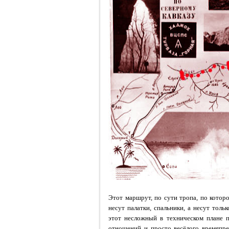
Этот маршрут, по сути тропа, по которо
несут палатки, спальники, а несут тол
этот несложный в техническом плане 
отношений и просто весёлого времяпре