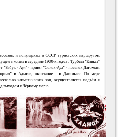
массовых и популярных в СССР туристских маршрутов,
щен в жизнь в середине 1930-х годов : Турбаза "Кавказ"
т "Бабук - Аул" - приют "Солох-Аул" - поселок Дагомыс.
орная" в Адыгее, окончание - в Дагомысе. По мере
сколько климатических зон, осуществляется подъём к
од выходом к Чёрному морю.