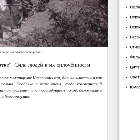
Поле
Псих
Псих
Расс
Стих
 к морю. На трассе "тридцатки".
Фил
тке". Сила людей в их сплочённости
Цита
Эзот
лочном маршруте Кавказских гор, больше известном как
ительна. Особенно в наше время, когда коммерческий
Юмо
ится актуальным, что люди идущие в поход, даже самый
 и благоразумие.