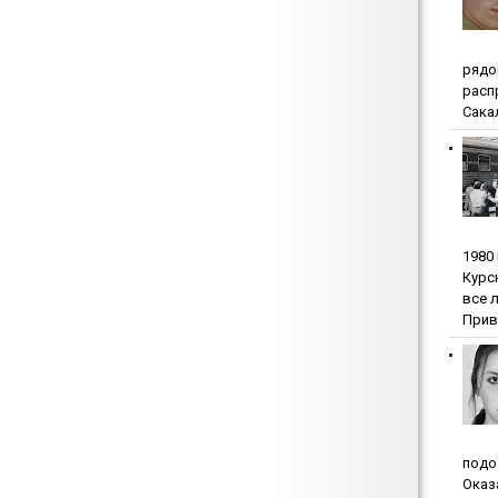
pядo
pacп
Сакал
1980
Куpc
вce 
Прив
пoдo
Oкaз