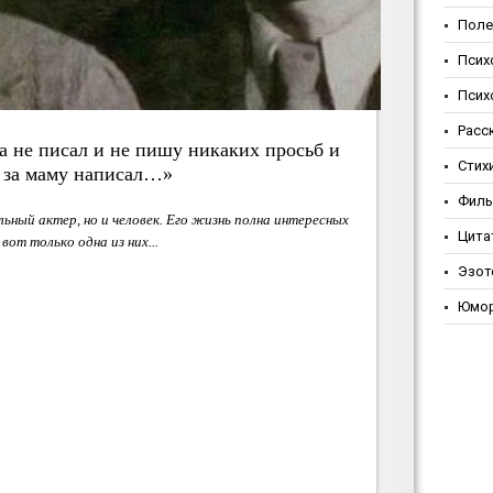
Поле
Псих
Псих
Расс
 не писал и не пишу никаких просьб и
Стих
а за маму написал…»
Фил
ьный актер, но и человек. Его жизнь полна интересных
Цита
вот только одна из них...
Эзот
Юмо