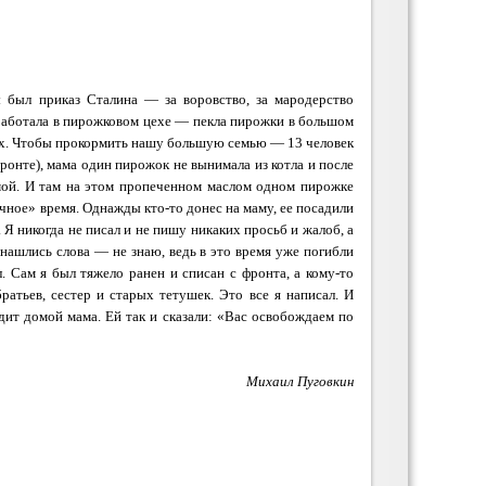
 был приказ Сталина — за воровство, за мародерство
 работала в пирожковом цехе — пекла пирожки в большом
цах. Чтобы прокормить нашу большую семью — 13 человек
онте), мама один пирожок не вынимала из котла и после
омой. И там на этом пропеченном маслом одном пирожке
чное» время. Однажды кто-то донес на маму, ее посадили
. Я никогда не писал и не пишу никаких просьб и жалоб, а
 нашлись слова — не знаю, ведь в это время уже погибли
. Сам я был тяжело ранен и списан с фронта, а кому-то
атьев, сестер и старых тетушек. Это все я написал. И
дит домой мама. Ей так и сказали: «Вас освобождаем по
Михаил Пуговкин