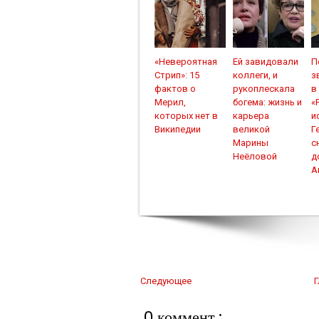
«Невероятная
Ей завидовали
П
Стрип»: 15
коллеги, и
з
фактов о
рукоплескала
в
Мерил,
богема: жизнь и
«
которых нет в
карьера
и
Википедии
великой
Г
Марины
с
Неёловой
д
А
Следующее
Г
0 коммент.: