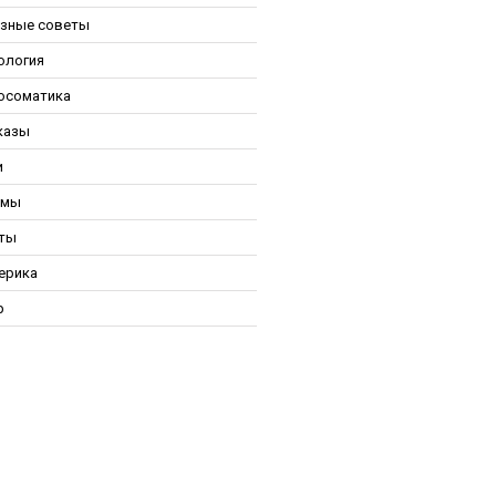
зные советы
ология
осоматика
казы
и
ьмы
ты
ерика
р