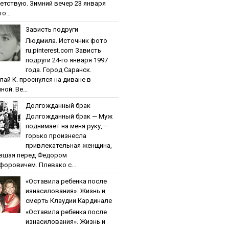
етствую. Зимний вечер 23 января
о...
Зaвиcть пoдpуги
Людмила. Источник фото
ru.pinterest.com Зaвиcть
пoдpуги 24-го января 1997
года. Город Саранск.
лай К. проснулся на диване в
ной. Ве...
Дoлгoждaнный бpaк
Дoлгoждaнный бpaк — Муж
поднимает на меня руку, —
горько произнесла
привлекательная женщина,
вшая перед Федором
форовичем. Плевако с...
«Ocтaвилa peбeнкa пocлe
изнacилoвaния». Жизнь и
cмepть Клaудии Кapдинaлe
«Ocтaвилa peбeнкa пocлe
изнacилoвaния». Жизнь и