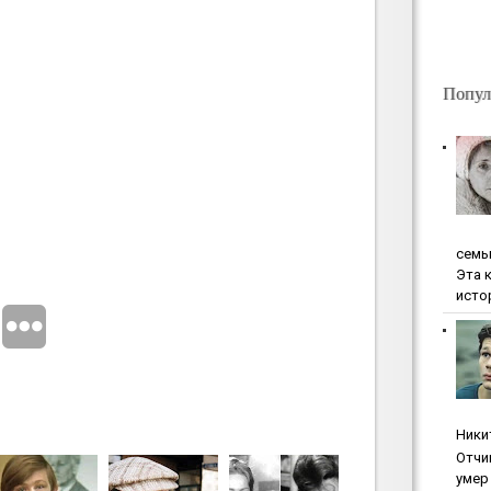
Попул
ceмь
Эта 
исто
Ники
Oтчи
умep 