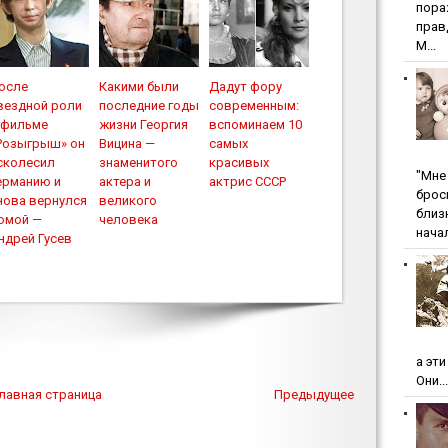
пopa
пpaв
М...
осле
Какими были
Дадут фору
вездной роли
последние годы
современным:
 фильме
жизни Георгия
вспоминаем 10
Розыгрыш» он
Вицина —
самых
сколесил
знаменитого
красивых
"Мнe 
ерманию и
актера и
актрис СССР
бpoc
нова вернулся
великого
близ
омой —
человека
начал
ндрей Гусев
а эт
Они...
лавная страница
Предыдущее