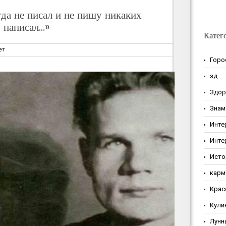
да не писал и не пишу никаких
у написал…»
Катег
ет
Горо
зд
Здор
Знам
Инте
Инте
Исто
карм
Крас
Кули
Лунн