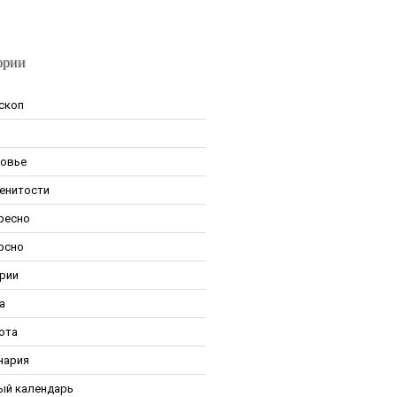
ории
скоп
овье
енитости
ресно
рсно
рии
а
ота
нария
ый календарь