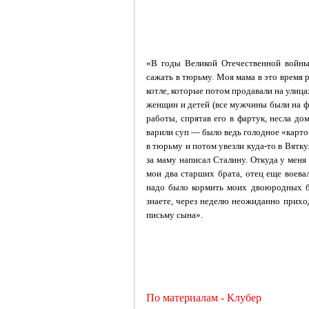
«В годы Великой Отечественной войны
сажать в тюрьму. Моя мама в это время
котле, которые потом продавали на ули
женщин и детей (все мужчины были на фр
работы, спрятав его в фартук, несла д
варили суп — было ведь голодное «карто
в тюрьму и потом увезли куда-то в Вятку
за маму написал Сталину. Откуда у меня
мои два старших брата, отец еще воевал
надо было кормить моих двоюродных бр
знаете, через неделю неожиданно прихо
письму сына».
По материалам - Клубер