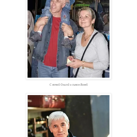
С женой Ольгой и сыном Ваней