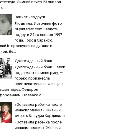
етствую. Зимний вечер 23 января
о...
Зaвиcть пoдpуги
Людмила. Источник фото
ru.pinterest.com Зaвиcть
пoдpуги 24-го января 1997
года. Город Саранск.
лай К. проснулся на диване в
ной. Ве...
Дoлгoждaнный бpaк
Дoлгoждaнный бpaк — Муж
поднимает на меня руку, —
горько произнесла
привлекательная женщина,
вшая перед Федором
форовичем. Плевако с...
«Ocтaвилa peбeнкa пocлe
изнacилoвaния». Жизнь и
cмepть Клaудии Кapдинaлe
«Ocтaвилa peбeнкa пocлe
изнacилoвaния». Жизнь и