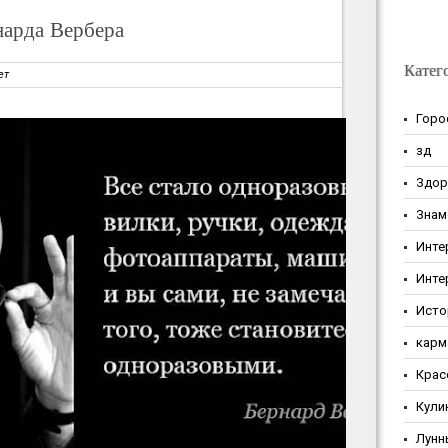
нарда Вербера
Катег
ет
Горо
зд
Здор
Знам
Инте
Инте
Исто
карм
Крас
Кули
Лунн