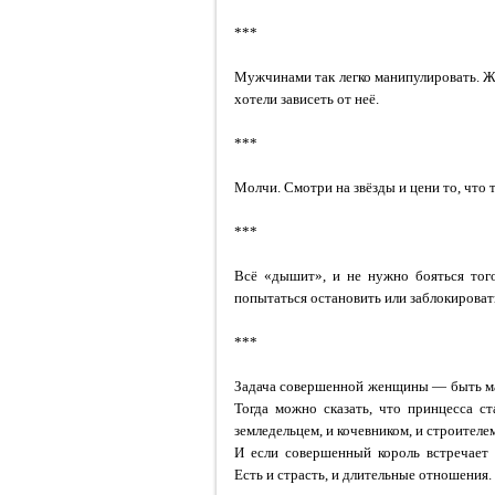
***
Мужчинами так легко манипулировать. Ж
хотели зависеть от неё.
***
Молчи. Смотри на звёзды и цени то, что 
***
Всё «дышит», и не нужно бояться тог
попытаться остановить или заблокироват
***
Задача совершенной женщины — быть ма
Тогда можно сказать, что принцесса с
земледельцем, и кочевником, и строителем
И если совершенный король встречает 
Есть и страсть, и длительные отношения. 