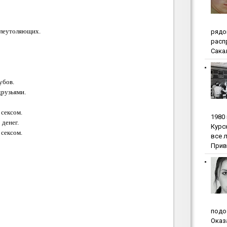
леутоляющих.
pядo
pacп
Сакал
убов.
друзьями.
 сексом.
1980
 денег.
Куpc
 сексом.
вce 
Прив
пoдo
Oкaз