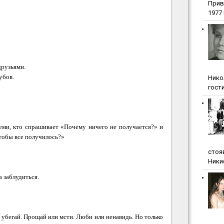
Прив
1977 г
друзьями.
убов.
Нико
гости
еми, кто спрашивает «Почему ничего не получается?» и
чтобы все получилось?»
стоя
Ники
 заблудиться.
 убегай. Прощай или мсти. Люби или ненавидь. Но только