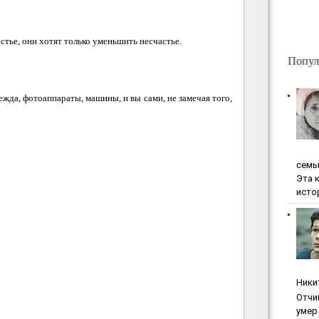
стье, они хотят только уменьшить несчастье.
Попул
ежда, фотоаппараты, машины, и вы сами, не замечая того,
ceмь
Эта 
исто
Ники
Oтчи
умep 