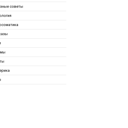
зные советы
ология
осоматика
казы
и
ьмы
ты
ерика
р