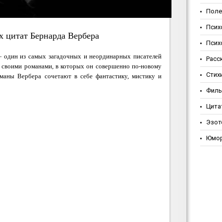
Поле
Псих
х цитат Бернарда Вербера
Псих
 один из самых загадочных и неординарных писателей
Расс
 своими романами, в которых он совершенно по-новому
Стих
оманы Вербера сочетают в себе фантастику, мистику и
Фил
Цита
Эзот
Юмо