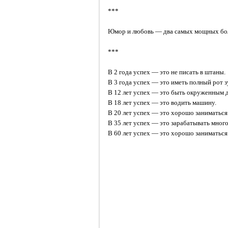
***
Юмор и любовь — два самых мощных бо
***
В 2 года успех — это не писать в штаны.
В 3 года успех — это иметь полный рот з
В 12 лет успех — это быть окруженным 
В 18 лет успех — это водить машину.
В 20 лет успех — это хорошо заниматься
В 35 лет успех — это зарабатывать много
В 60 лет успех — это хорошо заниматься