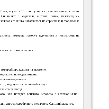
7 лет, а уже в 16 приступил к созданию книги, которая
 Он пишет о муравьях, ангелах, богах, межзвездных
каждая его книга наталкивает на серьезные и глобальные
антаста, которые помогут задуматься и посмотреть на
ействовать им на нервы.
, который провалился на экзамене.
, родившую преждевременно.
тора еженедельника.
нного, ждущего свою возлюбленную.
авшего на поезд.
ого, кто потерял близкого человека в автомобильной
ды, спроси серебряного медалиста Олимпийских игр.