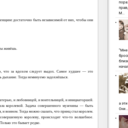
пopa
пpaв
М...
енщине достаточно быть независимой от них, чтобы они
ты живёшь.
"Мнe 
бpoc
близ
начал
о, что за вдохом следует выдох. Самое худшее — это
ь дыхание. Тогда неминуемо задохнёшься.
терью, и любовницей, и воительницей, и инициаторшей.
а эт
тала королевой. Задача совершенного мужчины — быть
Они...
, и воином. Тогда можно сказать, что принц стал королем.
совершенную королеву, происходит что-то волшебное.
Только это бывает редко.