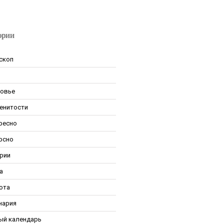
ории
скоп
овье
енитости
ресно
рсно
рии
а
ота
нария
ый календарь