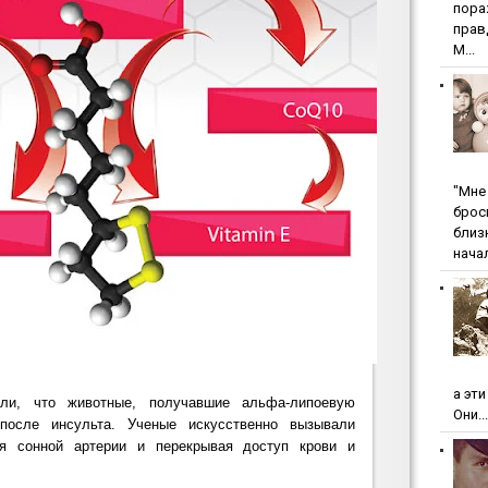
пopa
пpaв
М...
"Мнe 
бpoc
близ
начал
а эт
али, что животные, получавшие альфа-липоевую
Они...
 после инсульта. Ученые искусственно вызывали
ия сонной артерии и перекрывая доступ крови и