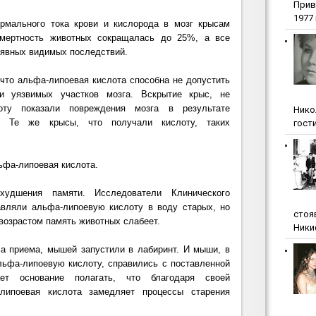
Прив
1977 г
рмального тока крови и кислорода в мозг крысам
смертность животных сокращалась до 25%, а все
 явных видимых последствий.
 что
альфа-липоевая кислота способна не допустить
и уязвимых участков мозга.
Вскрытие крыс, не
оту показали повреждения мозга в результате
Нико
в. Те же крысы, что получали кислоту, таких
гости
льфа-липоевая кислота.
худшения памяти.
Исследователи Клинического
авляли альфа-липоевую кислоту в воду старых, но
стоя
 возрастом память животных слабеет.
Ники
а приема, мышей запустили в лабиринт. И мыши, в
ьфа-липоевую кислоту, справились с поставленной
ет основание полагать, что
благодаря своей
-липоевая кислота замедляет процессы старения