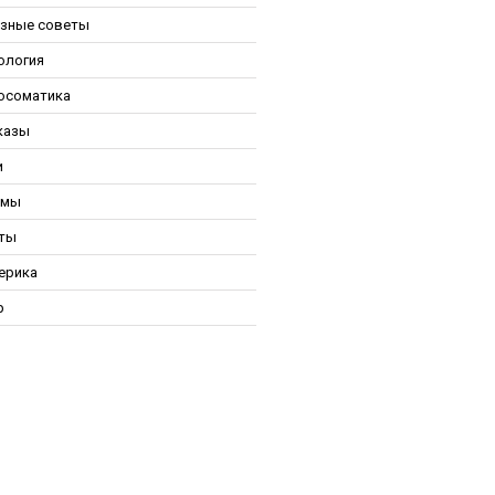
зные советы
ология
осоматика
казы
и
ьмы
ты
ерика
р