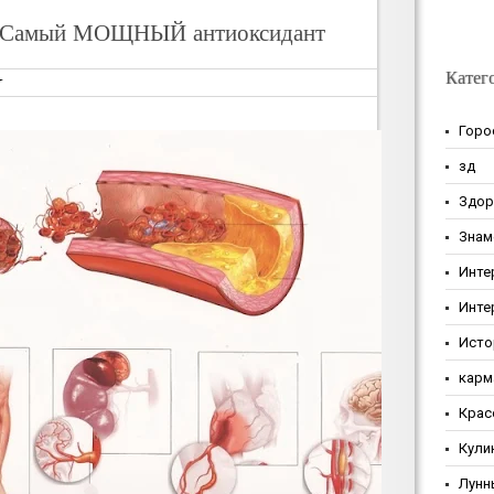
а: Самый МОЩНЫЙ антиоксидант
Катег
т
Горо
зд
Здор
Знам
Инте
Инте
Исто
карм
Крас
Кули
Лунн