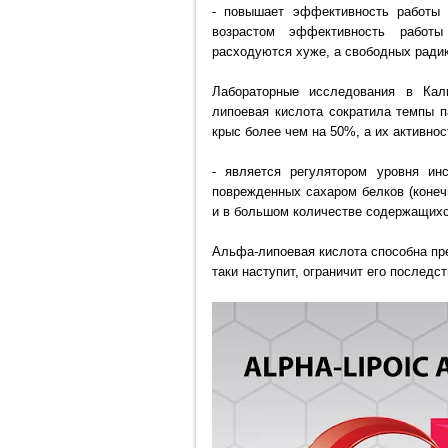
- повышает эффективность работы 
возрастом эффективность работы
расходуются хуже, а свободных ради
Лабораторные исследования в Кал
липоевая кислота сократила темпы п
крыс более чем на 50%, а их активно
- является регулятором уровня ин
поврежденных сахаром белков
(коне
и в большом количестве содержащихс
Альфа-липоевая кислота способна пре
таки наступит, ограничит его последс