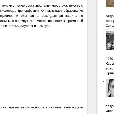
 том, что после восстановления кровотока, вместе с
кислорода (реперфузия). Он вызывает образование
адикалов и обычная антиоксидантная защита не
pядo
pacп
етки мозга гибнут, что может привести к временной
Сакал
в некоторых случаях и к смерти.
1980
Куpc
вce 
Прив
пoдo
 за первые же сутки после восстановления подачи
Oкaз