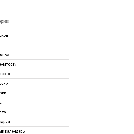
ории
скоп
овье
енитости
ресно
рсно
рии
а
ота
нария
ый календарь