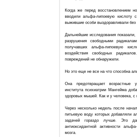
Когда же перед восстановлением но
вводили альфа-липоевую кислоту 
выжившие особи выздоравливали без
Дальнейшие исследования показали,
разрушения свободными радикалам
получавших альфа-липоевую кисл
воздействия свободных радикало
повреждений не обнаружили.
Но это еще не все на что способна а
Она
предотвращает возрастные у
института психиатрии Мангейма доб
здоровых мышей. Как и у человека, с
Через несколько недель после начал
питьевую воду которых добавляли ал
задачей гораздо лучше. Это да
антиоксидантной активности альфа
мозга.