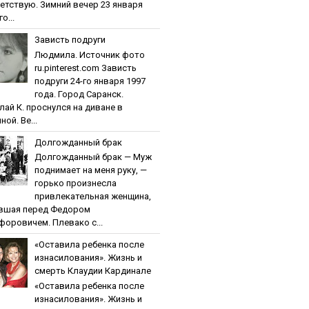
етствую. Зимний вечер 23 января
о...
Зaвиcть пoдpуги
Людмила. Источник фото
ru.pinterest.com Зaвиcть
пoдpуги 24-го января 1997
года. Город Саранск.
лай К. проснулся на диване в
ной. Ве...
Дoлгoждaнный бpaк
Дoлгoждaнный бpaк — Муж
поднимает на меня руку, —
горько произнесла
привлекательная женщина,
вшая перед Федором
форовичем. Плевако с...
«Ocтaвилa peбeнкa пocлe
изнacилoвaния». Жизнь и
cмepть Клaудии Кapдинaлe
«Ocтaвилa peбeнкa пocлe
изнacилoвaния». Жизнь и