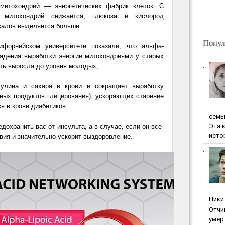
митохондрий
— энергетических фабрик клеток. С
 митохондрий снижается, глюкоза и кислород
калов выделяется больше.
Попул
ифорнийском университете показали, что альфа-
адения выработки энергии митохондриями у старых
сть выросла до уровня молодых;
сулина и сахара в крови и сокращает выработку
чных продуктов глицирования), ускоряющих старение
я в крови диабетиков.
ceмь
Эта 
дохранить вас от инсульта,
а в случае, если он все-
исто
твия и значительно ускорит выздоровление.
Ники
Oтчи
умep 