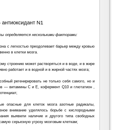
 антиоксидант N1
ты определяется несколькими факторами:
 она с легкостью преодолевает барьер между кровью
венно в клетки мозга.
ому строению может растворяться и в воде, и в жире
но работает и в водной и в жирной частях мозга;
собный регенирировать не только себя самого, но и
ов
— витамины С и Е, кофермент Q10 и глютатион ,
отенциал;
мые опасные для клеток мозга азотные радикалы,
ное внимание уделялось борьбе с кислородными
вания выявили наличие и другого типа свободных
самую серьезную угрозу мозговым клеткам;