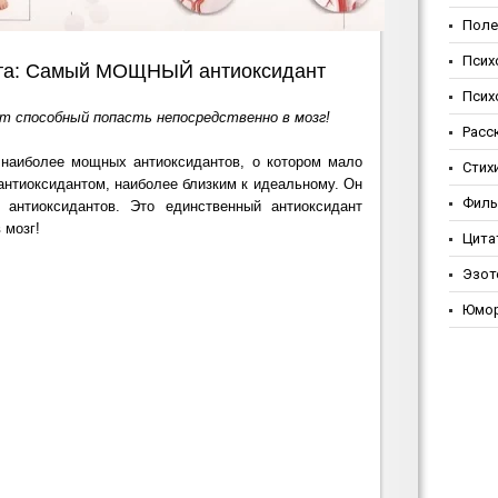
Поле
Псих
та: Самый МОЩНЫЙ антиоксидант
Псих
 способный попасть непосредственно в мозг!
Расс
наиболее мощных антиоксидантов, о котором мало
Стих
антиоксидантом, наиболее близким к идеальному. Он
Фил
 антиоксидантов. Это единственный антиоксидант
 мозг!
Цита
Эзот
Юмо