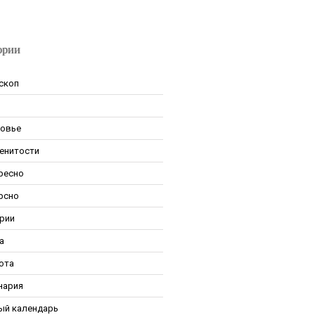
ории
скоп
овье
енитости
ресно
рсно
рии
а
ота
нария
ый календарь