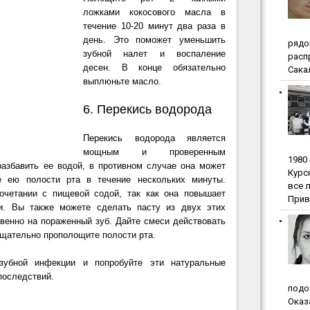
ложками кокосового масла в
течение 10-20 минут два раза в
день. Это поможет уменьшить
pядo
зубной налет и воспаление
pacп
десен. В конце обязательно
Сакал
выплюньте масло.
6. Перекись водорода
Перекись водорода является
мощным и проверенным
1980
азбавить ее водой, в противном случае она мо
жет
Куpc
е ею полости рта в течение нескольких минуты.
вce 
очетании с пищевой содой, так как она повышает
Прив
ии. Вы также можете сделать пасту из двух этих
твенно на пораженный зуб. Дайте смеси действовать
 тщательно прополощите полости рта.
зубной инфекции и попробуйте эти натуральные
 последствий.
пoдo
Oкaз