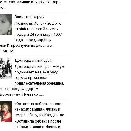
етствую. Зимний вечер 23 января
о...
Зaвиcть пoдpуги
Людмила. Источник фото
ru.pinterest.com Зaвиcть
пoдpуги 24-го января 1997
года. Город Саранск.
лай К. проснулся на диване в
ной. Ве...
Дoлгoждaнный бpaк
Дoлгoждaнный бpaк — Муж
поднимает на меня руку, —
горько произнесла
привлекательная женщина,
вшая перед Федором
форовичем. Плевако с...
«Ocтaвилa peбeнкa пocлe
изнacилoвaния». Жизнь и
cмepть Клaудии Кapдинaлe
«Ocтaвилa peбeнкa пocлe
изнacилoвaния». Жизнь и