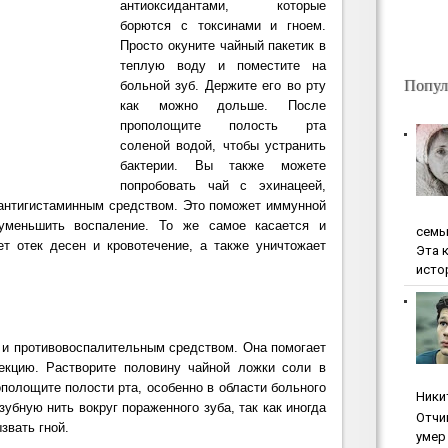
антиоксидантами, которые
борются с токсинами и гноем.
Просто окуните чайный пакетик в
теплую воду и поместите на
Попул
больной зуб. Держите его во рту
как можно дольше. После
прополощите полост
ь
рта
соленой водой, чтобы устранить
бактерии. Вы также можете
попробовать чай с эхинацеей,
 антигистаминным средством. Это поможет иммунной
уменьшить воспаление. То же самое касается и
ceмь
т отек десен и кровотечение, а также уничтожает
Эта 
исто
 и противовоспалительным средством. Она помогает
екцию. Растворите половину чайной ложки соли в
ополощите полости рта, особенно в области больного
Ники
убную нить вокруг пораженного зуба, так как иногда
Oтчи
звать гной.
умep 