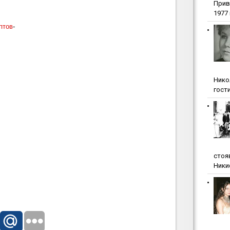
Прив
1977 г
птов
-
Нико
гости
стоя
Ники