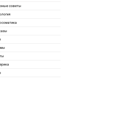
зные советы
ология
осоматика
казы
и
ьмы
ты
ерика
р