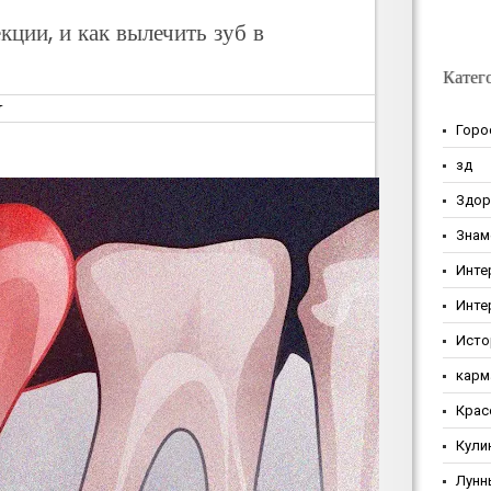
кции, и как вылечить зуб в
Катег
т
Горо
зд
Здор
Знам
Инте
Инте
Исто
карм
Крас
Кули
Лунн