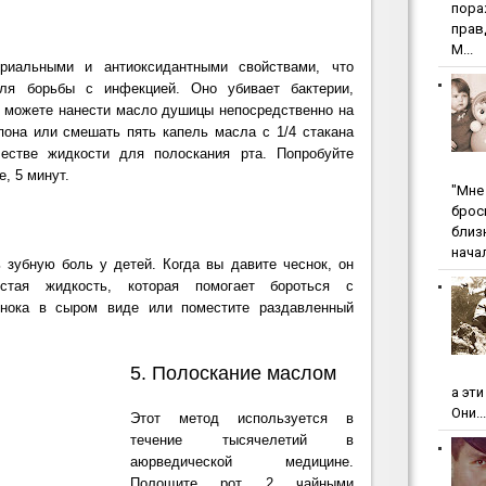
пopa
пpaв
М...
риальными и антиоксидантными свойствами, что
ля борьбы с инфекцией. Оно убивает бактерии,
ы можете нанести масло душицы непосредственно на
она или смешать пять капель масла с 1/4 стакана
естве жидкости для полоскания рта. Попробуйте
е, 5 минут.
"Мнe 
бpoc
близ
начал
 зубную боль у детей. Когда вы давите чеснок, он
стая жидкость, которая помогает бороться с
снока в сыром виде или поместите раздавленный
5. Полоскание маслом
а эт
Они...
Этот метод используется в
течение тысячелетий в
аюрведической медицине.
Полощите рот 2 чайными