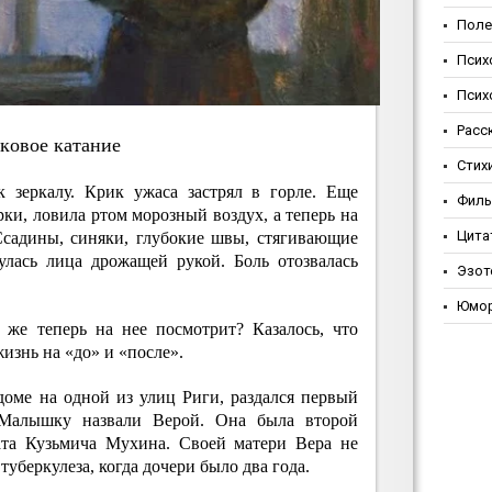
Поле
Псих
Псих
Расс
кoвoe кaтaниe
Стих
к зеркалу. Крик ужаса застрял в горле. Еще
Фил
орки, ловила ртом морозный воздух, а теперь на
Цита
садины, синяки, глубокие швы, стягивающие
улась лица дрожащей рукой. Боль отозвалась
Эзот
Юмо
 же теперь на нее посмотрит? Казалось, что
жизнь на «до» и «после».
доме на одной из улиц Риги, раздался первый
 Малышку назвали Верой. Она была второй
ата Кузьмича Мухина. Своей матери Вера не
 туберкулеза, когда дочери было два года.