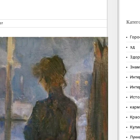
Катег
ет
Горо
зд
Здор
Знам
Инте
Инте
Исто
карм
Крас
Кули
Лунн