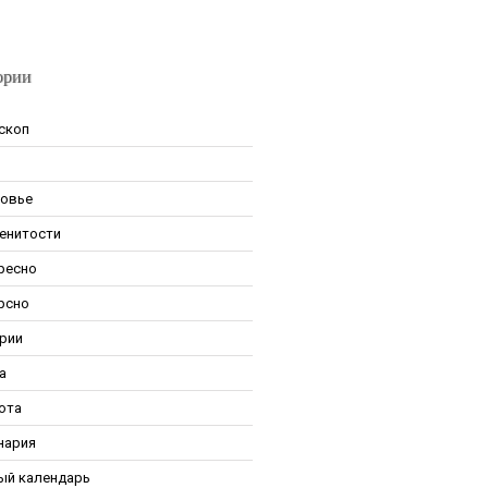
ории
скоп
овье
енитости
ресно
рсно
рии
а
ота
нария
ый календарь