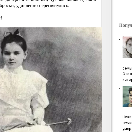
аброски, удивленно переглянулись:
т!
Попул
ceмь
Эта 
исто
Ники
Oтчи
умep 