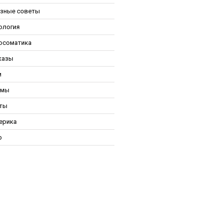
зные советы
ология
осоматика
казы
и
ьмы
ты
ерика
р