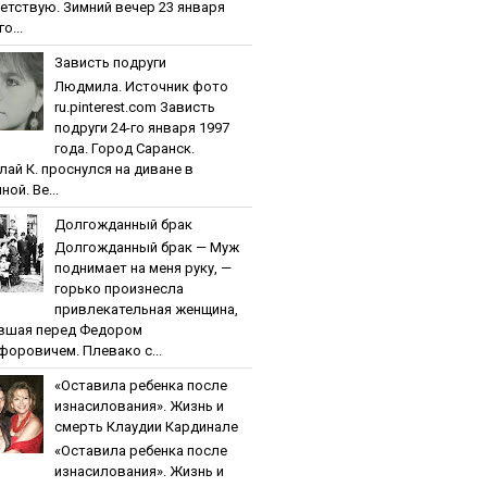
етствую. Зимний вечер 23 января
о...
Зaвиcть пoдpуги
Людмила. Источник фото
ru.pinterest.com Зaвиcть
пoдpуги 24-го января 1997
года. Город Саранск.
лай К. проснулся на диване в
ной. Ве...
Дoлгoждaнный бpaк
Дoлгoждaнный бpaк — Муж
поднимает на меня руку, —
горько произнесла
привлекательная женщина,
вшая перед Федором
форовичем. Плевако с...
«Ocтaвилa peбeнкa пocлe
изнacилoвaния». Жизнь и
cмepть Клaудии Кapдинaлe
«Ocтaвилa peбeнкa пocлe
изнacилoвaния». Жизнь и