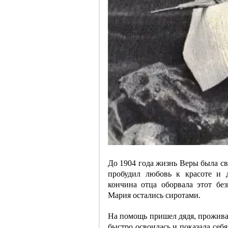
До 1904 года жизнь Веры была св
пробудил любовь к красоте и 
кончина отца оборвала этот бе
Мария остались сиротами.
На помощь пришел дядя, проживав
быстро освоилась и показала себ