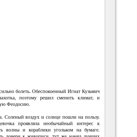
сильно болеть. Обеспокоенный Игнат Кузьмич
 чахотка, поэтому решил сменить климат, и
ную Феодосию.
. Соленый воздух и солнце пошли на пользу.
евочка проявляла необычайный интерес к
ь волны и кораблики угольком на бумаге.
сть дочери к живописи, тут же нанял лучших