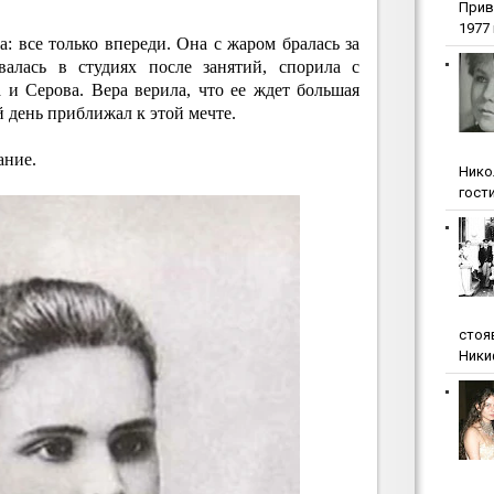
Прив
1977 г
: все только впереди. Она с жаром бралась за
валась в студиях после занятий, спорила с
 и Серова. Вера верила, что ее ждет большая
й день приближал к этой мечте.
ание.
Нико
гости
стоя
Ники