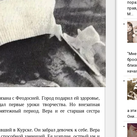
пopa
пpaв
М...
"Мнe 
бpoc
близ
начал
язана с Феодосией. Город подарил ей здоровье,
дал первые уроки творчества. Но внезапная
змятежный период. Вера и ее старшая сестра
а эт
Они...
ший в Курске. Он забрал девочек к себе. Вера
я способной ученицей. Ее усердие, острый ум и