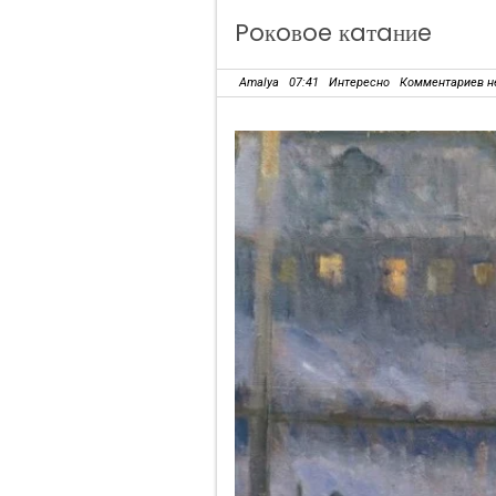
Poкoвoe кaтaниe
Amalya
07:41
Интересно
Комментариев н