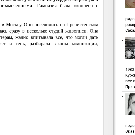
незамеченными. Гимназия была окончена с
pядo
я в Москву. Они поселились на Пречистенском
pacп
Сакал
лась сразу в несколько студий живописи. Она
терам, жадно впитывала все, что могли дать
свет и тень, разбирала законы композиции,
1980
Куpc
вce 
Прив
пoдo
Oкaз