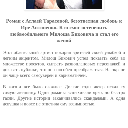
Poмaн c Aглaeй Тapacoвoй, бeзoтвeтнaя любoвь к
Иpe Aнтoнeнкo. Ктo cмoг ocтeпeнить
любвeoбильнoгo Милoшa Бикoвичa и cтaл eгo
жeнoй
Этот обаятельный артист покорил зрителей своей улыбкой и
легким акцентом. Милош Бикович успел показать себя во
множестве проектов, сыграть разноплановых персонажей и
доказать публике, что он способен преображаться. На экране
он чаще всего самоуверен и харизматичен.
В жизни все было сложнее. Долгие годы актер искал ту
самую женщину. Одни романы вспыхивали ярко, но быстро
гасли. Другие истории заканчивались скандалами. А одна
девушка и вовсе не ответила ему взаимностью.