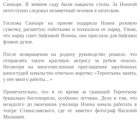
Синьоре. В зимнем саду были накрыты столы. За Нонной
неотступно следовал незаметный человек в штатском.
Госпожа Синьоре на приеме подарила Нонне розовую
сумочку, расшитую пайетками и похвалила ее наряд. Узнав,
что наряд сшит бабушкой Нонны, она прислала для бабушки
флакон духов.
После возвращения на родину руководство решило, что
отправлять такую красивую актрису за рубеж опасно.
Несмотря на многочисленные приглашения зарубежных
киностудий начальство отвечало коротко: «Терентьева занята,
у нее много работы…»
Примечательно, что в то время за границей Терентьеву
буквально боготворили, особенно летчики. Дело в том, что
незадолго до окончания училища Нонна начала работать в
театре Станиславского, где ее заметил фотограф Василий
Малышев.