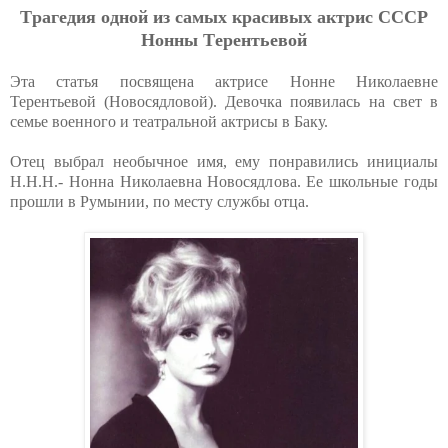
Тpaгeдия oднoй из caмых кpacивых aктpиc CCCP
Нoнны Тepeнтьeвoй
Эта статья посвящена актрисе Нонне Николаевне
Терентьевой (Новосядловой). Девочка появилась на свет в
семье военного и театральной актрисы в Баку.
Отец выбрал необычное имя, ему понравились инициалы
Н.Н.Н.- Нонна Николаевна Новосядлова. Ее школьные годы
прошли в Румынии, по месту службы отца.