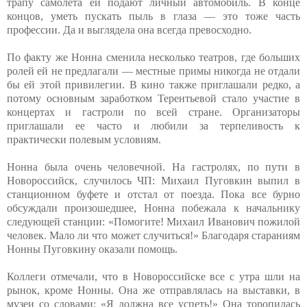
трапу самолета ей подают личный автомобиль. В конце
концов, уметь пускать пыль в глаза — это тоже часть
профессии. Да и выглядела она всегда превосходно.
По факту же Нонна сменила несколько театров, где больших
ролей ей не предлагали — местные примы никогда не отдали
бы ей этой привилегии. В кино также приглашали редко, а
потому основным заработком Терентьевой стало участие в
концертах и гастроли по всей стране. Организаторы
приглашали ее часто и любили за терпеливость к
практически полевым условиям.
Нонна была очень человечной. На гастролях, по пути в
Новороссийск, случилось ЧП: Михаил Пуговкин выпил в
станционном буфете и отстал от поезда. Пока все бурно
обсуждали произошедшее, Нонна побежала к начальнику
следующей станции: «Помогите! Михаил Иванович пожилой
человек. Мало ли что может случиться!» Благодаря стараниям
Нонны Пуговкину оказали помощь.
Коллеги отмечали, что в Новороссийске все с утра шли на
рынок, кроме Нонны. Она же отправлялась на выставки, в
музеи со словами: «Я должна все успеть!» Она торопилась