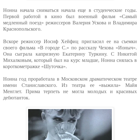
Нонна начала сниматься начала еще в студенческие годы.
Первой работой в кино был военный фильм «Самый
медленный поезд» режиссеров Валерия Ускова и Владимира
Краснопольского.
Вскоре режиссер Иосиф Хейфиц пригласил ее на съемки
своего фильма «В городе С.» по рассказу Чехова «Ионыч».
Она сыграла капризную Екатерину Туркину. С Никитой
Михалковым, который был на курс младше, Нонна снялась в
короткометражке «Шуточка».
Нонна год проработала в Московском драматическом театре
имени Станиславского. Из театра ее «выжила» Майя
Менглет. Прима терпеть не могла молодых и красивых
дебютанток.