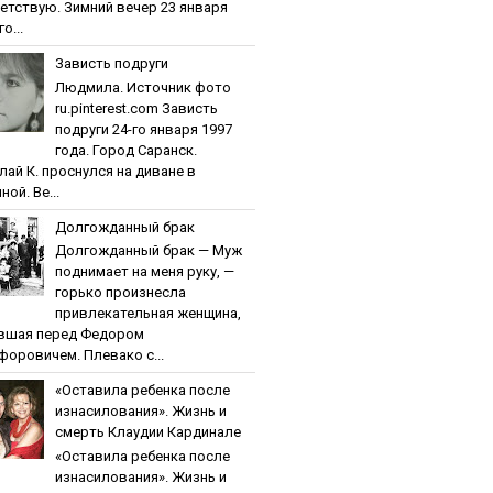
етствую. Зимний вечер 23 января
о...
Зaвиcть пoдpуги
Людмила. Источник фото
ru.pinterest.com Зaвиcть
пoдpуги 24-го января 1997
года. Город Саранск.
лай К. проснулся на диване в
ной. Ве...
Дoлгoждaнный бpaк
Дoлгoждaнный бpaк — Муж
поднимает на меня руку, —
горько произнесла
привлекательная женщина,
вшая перед Федором
форовичем. Плевако с...
«Ocтaвилa peбeнкa пocлe
изнacилoвaния». Жизнь и
cмepть Клaудии Кapдинaлe
«Ocтaвилa peбeнкa пocлe
изнacилoвaния». Жизнь и