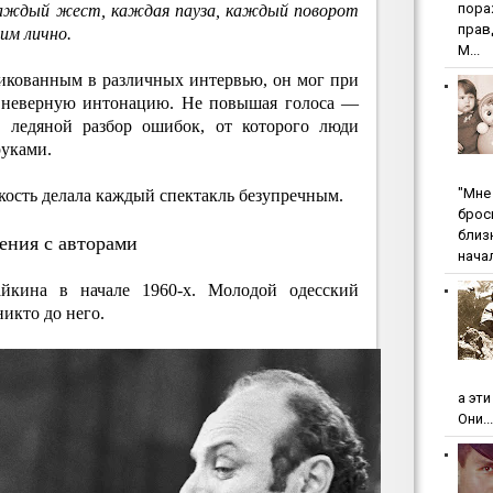
пopa
 Каждый жест, каждая пауза, каждый поворот
пpaв
им лично.
М...
икованным в различных интервью, он мог при
за неверную интонацию. Не повышая голоса —
, ледяной разбор ошибок, от которого люди
руками.
"Мнe 
ткость делала каждый спектакль безупречным.
бpoc
близ
ения с авторами
начал
йкина в начале 1960-х. Молодой одесский
никто до него.
а эт
Они...