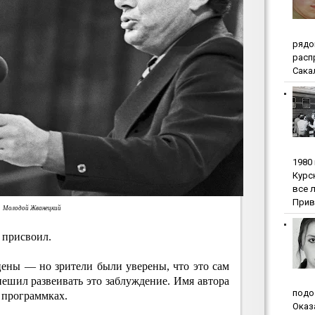
pядo
pacп
Сакал
1980
Куpc
вce 
Прив
Молодой Жванецкий
 присвоил.
цены — но зрители были уверены, что это сам
пешил развеивать это заблуждение. Имя автора
пoдo
в программках.
Oкaз