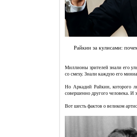
Paйкин зa кулиcaми: пoчe
Миллионы зрителей знали его улы
со смеху. Знали каждую его мини
Но Аркадий Райкин, которого лю
совершенно другого человека. И 
Вот шесть фактов о великом артис