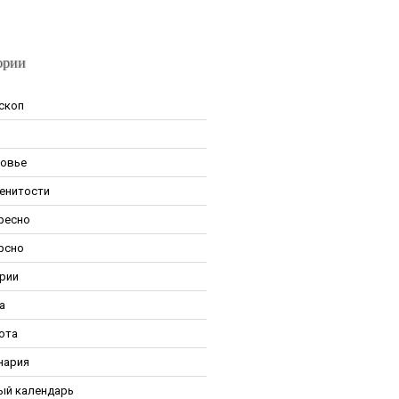
ории
скоп
овье
енитости
ресно
рсно
рии
а
ота
нария
ый календарь