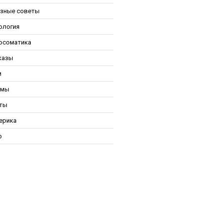
зные советы
ология
осоматика
казы
и
ьмы
ты
ерика
р