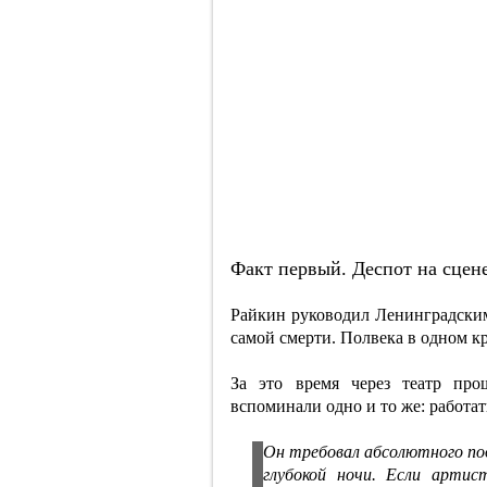
Факт первый. Деспот на сцене
Райкин руководил Ленинградским
самой смерти. Полвека в одном кр
За это время через театр про
вспоминали одно и то же: работа
Он требовал абсолютного под
глубокой ночи. Если артис