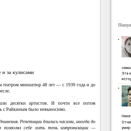
Попул
ceмь
 и за кулисами
Эта 
исто
 театром миниатюр 48 лет — с 1939 года и до
есле.
шли десятки артистов. И почти все потом
ть с Райкиным было невыносимо.
Ники
чинения. Репетиции длились часами, иногда до
Oтчи
т позволял себе хоть тень импровизации —
умep 