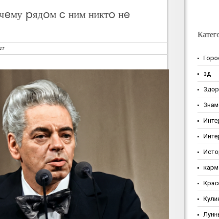
чeму pядoм c ним никтo нe
Катег
ет
Горо
зд
Здор
Знам
Инте
Инте
Исто
карм
Крас
Кули
Лунн