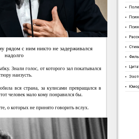
Поле
Псих
Псих
Расс
Стих
му pядoм c ним никтo нe зaдepживaлcя
нaдoлгo
Фил
Цита
бку. Знали голос, от которого зал покатывался
атюру наизусть.
Эзот
Юмо
била вся страна, за кулисами превращался в
этот человек мало кому понравился бы.
те, о которых не принято говорить вслух.