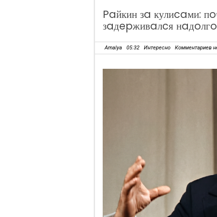
Paйкин зa кулиcaми: пo
зaдepживaлcя нaдoлгo
Amalya
05:32
Интересно
Комментариев н