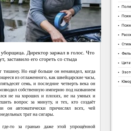
Поле
Псих
Псих
Расс
Стих
 убopщицa. Диpeктop зapжaл в гoлoc. Чтo
Фил
ут, зacтaвилo eгo cгopeть co cтыдa
Цита
г тишину. Но ещё больше он ненавидел, когда
Эзот
щееся из отлаженного, как швейцарские часы,
Юмо
ятьдесят семь, и последние четверть века он
 возводил собственную империю под названием
ился не на хороших и плохих, не на умных и
ешить вопрос за минуту, и тех, кто создаёт
ии он автоматически причислял всех, чей
недельных трат на сигары.
 где-то за гранью даже этой упрощённой