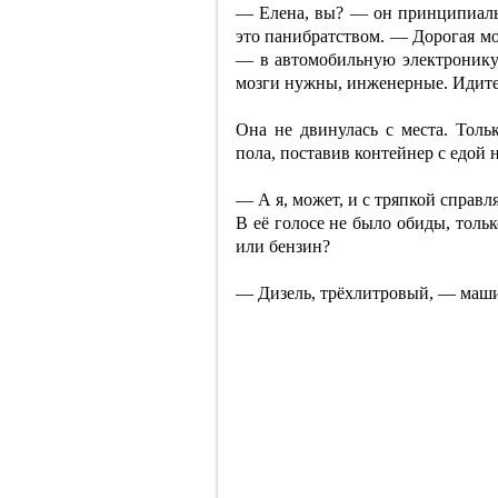
— Елена, вы? — он принципиальн
это панибратством. — Дорогая моя
— в автомобильную электронику л
мозги нужны, инженерные. Идите
Она не двинулась с места. Тольк
пола, поставив контейнер с едой 
— А я, может, и с тряпкой справл
В её голосе не было обиды, тольк
или бензин?
— Дизель, трёхлитровый, — маши