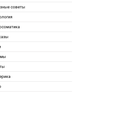
зные советы
ология
осоматика
казы
и
ьмы
ты
ерика
р