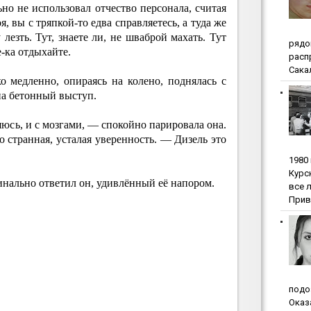
о не использовал отчество персонала, считая
, вы с тряпкой-то едва справляетесь, а туда же
езть. Тут, знаете ли, не шваброй махать. Тут
pядo
-ка отдыхайте.
pacп
Сакал
о медленно, опираясь на колено, поднялась с
на бетонный выступ.
яюсь, и с мозгами, — спокойно парировала она.
о странная, усталая уверенность. — Дизель это
1980
Куpc
нально ответил он, удивлённый её напором.
вce 
Прив
пoдo
Oкaз