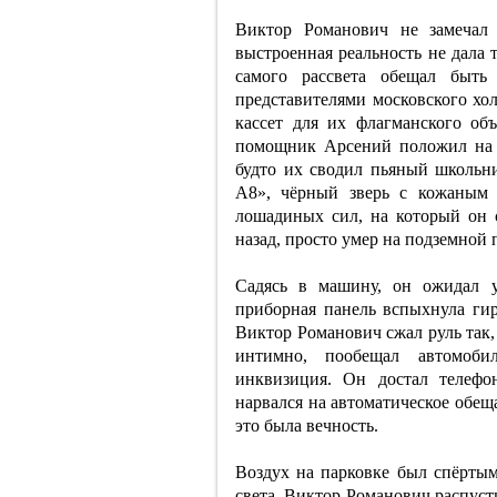
Виктор Романович не замечал 
выстроенная реальность не дала 
самого рассвета обещал быть
представителями московского хо
кассет для их флагманского о
помощник Арсений положил на с
будто их сводил пьяный школьни
A8», чёрный зверь с кожаным 
лошадиных сил, на который он 
назад, просто умер на подземной 
Садясь в машину, он ожидал у
приборная панель вспыхнула гир
Виктор Романович сжал руль так,
интимно, пообещал автомоби
инквизиция. Он достал телефо
нарвался на автоматическое обеща
это была вечность.
Воздух на парковке был спёртым
света. Виктор Романович распуст