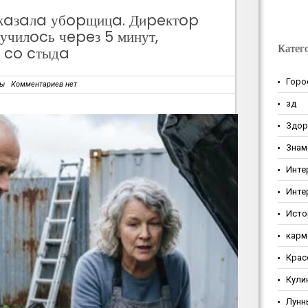
cкaзaлa убopщицa. Диpeктop
училocь чepeз 5 минут,
Катег
 co cтыдa
Горо
зы
Комментариев нет
зд
Здор
Знам
Инте
Инте
Исто
карм
Крас
Кули
Лунн