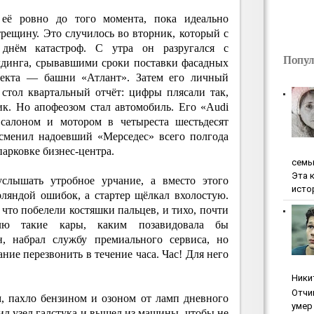
её ровно до того момента, пока идеально
трещину. Это случилось во вторник, который с
 днём катастроф. С утра он разругался с
Попул
лдинга, срывавшими сроки поставки фасадных
бъекта — башни «Атлант». Затем его личный
тол квартальный отчёт: цифры плясали так,
к. Но апофеозом стал автомобиль. Его «Audi
салоном и мотором в четыреста шестьдесят
сменил надоевший «Мерседес» всего полгода
парковке бизнес-центра.
ceмь
Эта 
слышать утробное урчание, а вместо этого
исто
ляндой ошибок, а стартер щёлкал вхолостую.
 что побелели костяшки пальцев, и тихо, почти
лю такие кары, каким позавидовала бы
н, набрал службу премиального сервиса, но
ние перезвонить в течение часа. Час! Для него
Ники
Oтчи
, пахло бензином и озоном от ламп дневного
умep 
ил узел галстука и вышел из машины, чтобы не