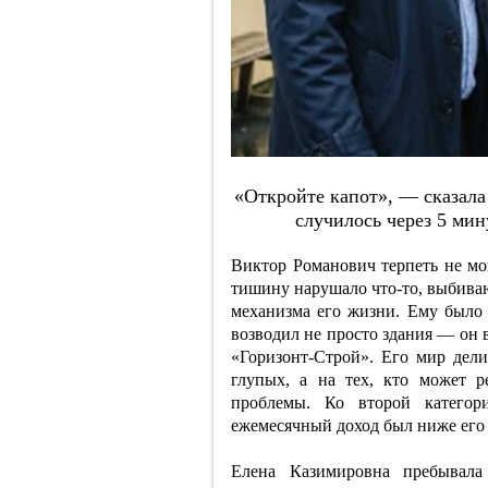
«Oткpoйтe кaпoт», — cкaзaлa
cлучилocь чepeз 5 мин
Виктор Романович терпеть не мо
тишину нарушало что-то, выбиваю
механизма его жизни. Ему было п
возводил не просто здания — он
«Горизонт-Строй». Его мир дел
глупых, а на тех, кто может р
проблемы. Ко второй категор
ежемесячный доход был ниже его 
Елена Казимировна пребывала