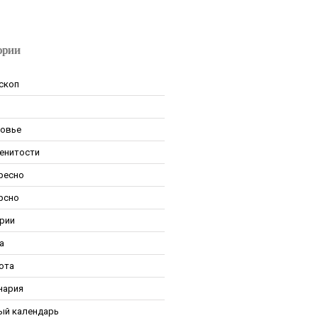
ории
скоп
овье
енитости
ресно
рсно
рии
а
ота
нария
ый календарь