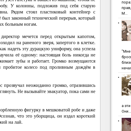
пopa
робу. У колонны, подложив под себя старую
пpaв
овна. Рядом стоял пластиковый контейнер с
М...
ё был законный технический перерыв, который
дых больным ногам.
 директор мечется перед открытым капотом,
оходил на раненого зверя, запертого в клетке.
 как надеть эту дурацкую униформу, она успела
"Мнe 
аучила её одному: настоящая боль никогда не
бpoc
жимает зубы и работает. Громко возмущаются
близ
ял пробитое колесо под проливным дождём в
начал
с прозвучал неожиданно громко, отразившись
глянуть. Не вызывайте эвакуатор, пока сами не
а эт
сгорбленную фигурку в мешковатой робе и даже
Они...
Осознав, что это уборщица, он издал короткий
жий на лай.