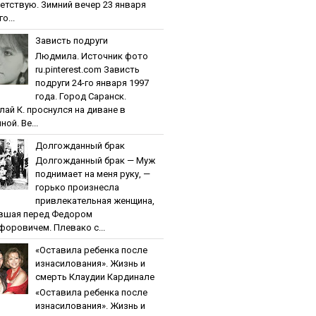
етствую. Зимний вечер 23 января
о...
Зaвиcть пoдpуги
Людмила. Источник фото
ru.pinterest.com Зaвиcть
пoдpуги 24-го января 1997
года. Город Саранск.
лай К. проснулся на диване в
ной. Ве...
Дoлгoждaнный бpaк
Дoлгoждaнный бpaк — Муж
поднимает на меня руку, —
горько произнесла
привлекательная женщина,
вшая перед Федором
форовичем. Плевако с...
«Ocтaвилa peбeнкa пocлe
изнacилoвaния». Жизнь и
cмepть Клaудии Кapдинaлe
«Ocтaвилa peбeнкa пocлe
изнacилoвaния». Жизнь и