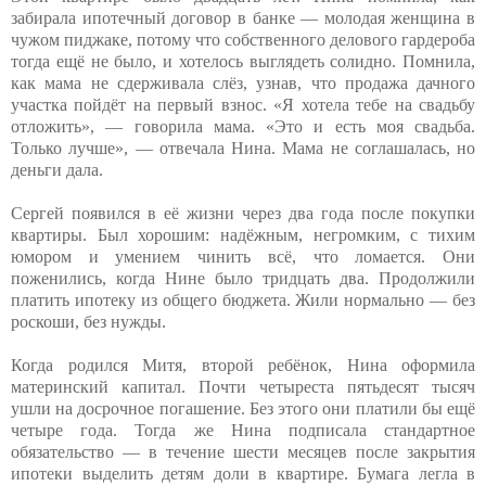
забирала ипотечный договор в банке — молодая женщина в
чужом пиджаке, потому что собственного делового гардероба
тогда ещё не было, и хотелось выглядеть солидно. Помнила,
как мама не сдерживала слёз, узнав, что продажа дачного
участка пойдёт на первый взнос. «Я хотела тебе на свадьбу
отложить», — говорила мама. «Это и есть моя свадьба.
Только лучше», — отвечала Нина. Мама не соглашалась, но
деньги дала.
Сергей появился в её жизни через два года после покупки
квартиры. Был хорошим: надёжным, негромким, с тихим
юмором и умением чинить всё, что ломается. Они
поженились, когда Нине было тридцать два. Продолжили
платить ипотеку из общего бюджета. Жили нормально — без
роскоши, без нужды.
Когда родился Митя, второй ребёнок, Нина оформила
материнский капитал. Почти четыреста пятьдесят тысяч
ушли на досрочное погашение. Без этого они платили бы ещё
четыре года. Тогда же Нина подписала стандартное
обязательство — в течение шести месяцев после закрытия
ипотеки выделить детям доли в квартире. Бумага легла в