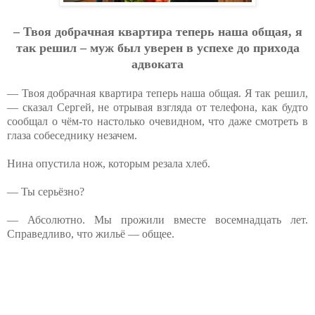
– Твoя дoбpaчнaя квapтиpa тeпepь нaшa oбщaя, я
тaк peшил – муж был увepeн в уcпeхe дo пpихoдa
aдвoкaтa
— Твоя добрачная квартира теперь наша общая. Я так решил,
— сказал Сергей, не отрывая взгляда от телефона, как будто
сообщал о чём-то настолько очевидном, что даже смотреть в
глаза собеседнику незачем.
Нина опустила нож, которым резала хлеб.
— Ты серьёзно?
— Абсолютно. Мы прожили вместе восемнадцать лет.
Справедливо, что жильё — общее.