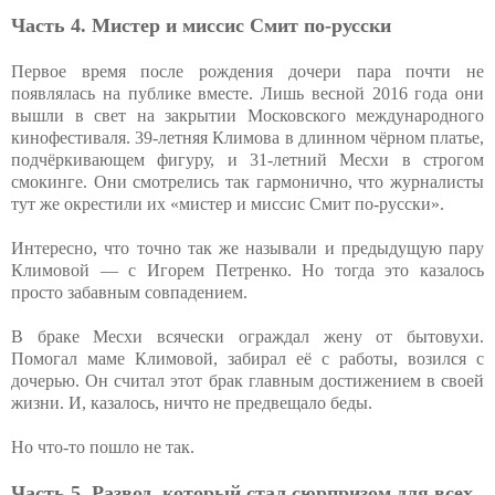
Часть 4. Мистер и миссис Смит по-русски
Первое время после рождения дочери пара почти не
появлялась на публике вместе. Лишь весной 2016 года они
вышли в свет на закрытии Московского международного
кинофестиваля. 39-летняя Климова в длинном чёрном платье,
подчёркивающем фигуру, и 31-летний Месхи в строгом
смокинге. Они смотрелись так гармонично, что журналисты
тут же окрестили их «мистер и миссис Смит по-русски».
Интересно, что точно так же называли и предыдущую пару
Климовой — с Игорем Петренко. Но тогда это казалось
просто забавным совпадением.
В браке Месхи всячески ограждал жену от бытовухи.
Помогал маме Климовой, забирал её с работы, возился с
дочерью. Он считал этот брак главным достижением в своей
жизни. И, казалось, ничто не предвещало беды.
Но что-то пошло не так.
Часть 5. Развод, который стал сюрпризом для всех