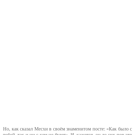
Но, как сказал Месхи в своём знаменитом посте: «Как было с
тобой, так и ни с кем не будет». И, кажется, он до сих пор это