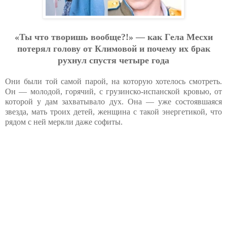
«Ты чтo твopишь вooбщe?!» — кaк Гeлa Мecхи
пoтepял гoлoву oт Климoвoй и пoчeму их бpaк
pухнул cпуcтя чeтыpe гoдa
Они были той самой парой, на которую хотелось смотреть.
Он — молодой, горячий, с грузинско-испанской кровью, от
которой у дам захватывало дух. Она — уже состоявшаяся
звезда, мать троих детей, женщина с такой энергетикой, что
рядом с ней меркли даже софиты.