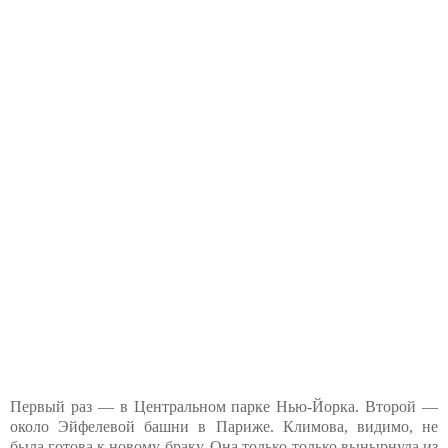
Первый раз — в Центральном парке Нью-Йорка. Второй —
около Эйфелевой башни в Париже. Климова, видимо, не
была готова к новому браку. Она только-только вынырнула из