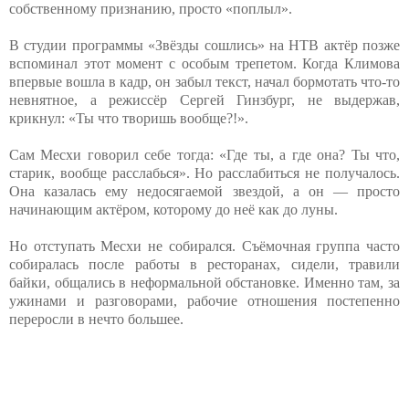
собственному признанию, просто «поплыл».
В студии программы «Звёзды сошлись» на НТВ актёр позже
вспоминал этот момент с особым трепетом. Когда Климова
впервые вошла в кадр, он забыл текст, начал бормотать что-то
невнятное, а режиссёр Сергей Гинзбург, не выдержав,
крикнул: «Ты что творишь вообще?!».
Сам Месхи говорил себе тогда: «Где ты, а где она? Ты что,
старик, вообще расслабься». Но расслабиться не получалось.
Она казалась ему недосягаемой звездой, а он — просто
начинающим актёром, которому до неё как до луны.
Но отступать Месхи не собирался. Съёмочная группа часто
собиралась после работы в ресторанах, сидели, травили
байки, общались в неформальной обстановке. Именно там, за
ужинами и разговорами, рабочие отношения постепенно
переросли в нечто большее.