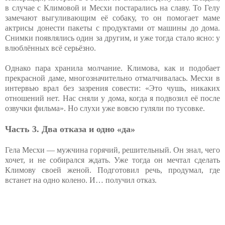
в случае с Климовой и Месхи постарались на славу. То Гелу
замечают выгуливающим её собаку, то он помогает маме
актрисы донести пакеты с продуктами от машины до дома.
Снимки появлялись один за другим, и уже тогда стало ясно: у
влюблённых всё серьёзно.
Однако пара хранила молчание. Климова, как и подобает
прекрасной даме, многозначительно отмалчивалась. Месхи в
интервью врал без зазрения совести: «Это чушь, никаких
отношений нет. Нас сняли у дома, когда я подвозил её после
озвучки фильма». Но слухи уже вовсю гуляли по тусовке.
Часть 3. Два отказа и одно «да»
Гела Месхи — мужчина горячий, решительный. Он знал, чего
хочет, и не собирался ждать. Уже тогда он мечтал сделать
Климову своей женой. Подготовил речь, продумал, где
встанет на одно колено. И… получил отказ.