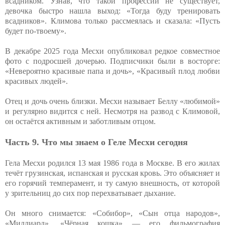
всадником. Узнав, что такой профессии не существует,
девочка быстро нашла выход: «Тогда буду тренировать
всадников». Климова только рассмеялась и сказала: «Пусть
будет по-твоему».
В декабре 2025 года Месхи опубликовал редкое совместное
фото с подросшей дочерью. Подписчики были в восторге:
«Невероятно красивые папа и дочь», «Красивый плод любви
красивых людей».
Отец и дочь очень близки. Месхи называет Беллу «любимой»
и регулярно видится с ней. Несмотря на развод с Климовой,
он остаётся активным и заботливым отцом.
Часть 9. Что мы знаем о Геле Месхи сегодня
Гела Месхи родился 13 мая 1986 года в Москве. В его жилах
течёт грузинская, испанская и русская кровь. Это объясняет и
его горячий темперамент, и ту самую внешность, от которой
у зрительниц до сих пор перехватывает дыхание.
Он много снимается: «Собибор», «Сын отца народов»,
«Миллиард», «Чёрная кошка» — его фильмография