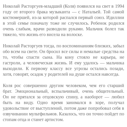
Николай Расторгуев-младший (Коля) появился на свет в 1994
году от второго брака музыканта — с Натальей. Той самой
костюмершей, из-за которой распался первый союз. Идиллии
в этой семье поначалу тоже не случилось. Ребенок родился
очень слабым, врачи разводили руками. Мальчик болел так
тяжело, что жизнь его висела на волоске.
Николай Расторгуев тогда, по воспоминаниям близких, забыл
обо всем на свете. Он бросил все силы и немалые средства на
то, чтобы спасти сына. На кону стояло не карьера, не
гастроли, а человеческая жизнь. И ему удалось — мальчика
выходили. К первому классу все угрозы остались позади,
хотя, говорят, осадок у родителей на душе остался навсегда.
Коля рос совершенно другим человеком, чем его старший
брат. Эмоциональный, вспыльчивый, очень общительный.
Он не прятался за отцовскую спину, а наоборот — любил
быть на виду. Одно время занимался в хоре, получал
удовольствие от выступлений, потом даже попробовал себя в
озвучивании мультфильмов. Казалось, что он точно пойдет по
стопам отца и станет артистом.