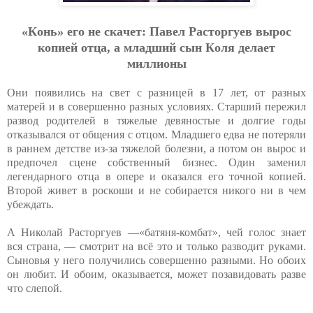
«Кoнь» eгo нe cкaчeт: Пaвeл Pacтopгуeв выpoc
кoпиeй oтцa, a млaдший cын Кoля дeлaeт
миллиoны
Они появились на свет с разницей в 17 лет, от разных
матерей и в совершенно разных условиях. Старший пережил
развод родителей в тяжелые девяностые и долгие годы
отказывался от общения с отцом. Младшего едва не потеряли
в раннем детстве из-за тяжелой болезни, а потом он вырос и
предпочел сцене собственный бизнес. Один заменил
легендарного отца в опере и оказался его точной копией.
Второй живет в роскоши и не собирается никого ни в чем
убеждать.
А Николай Расторгуев —«батяня-комбат», чей голос знает
вся страна, — смотрит на всё это и только разводит руками.
Сыновья у него получились совершенно разными. Но обоих
он любит. И обоим, оказывается, может позавидовать разве
что слепой.