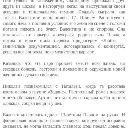
Они гуляли по заснеженному Лыткарину, провожали друг
друга из школы, а Расторгуев бегал на выступления своей
девушки в танцевальную студию. Свадьбу сыграли, как
только Валентине исполнилось 17. Причем Расторгуев с
самого начала поставил условие: его жена на сцене с голыми
ногами плясать не будет. Валентина и не спорила. Она
отказалась от карьеры хореографа, родила сына Павла, а
потом и вовсе стала первым продюсером «Любэ» —
занималась документацией, договаривалась о концертах,
решала все вопросы, пока муж строил карьеру.
Казалось, что эта пара пройдет вместе всю жизнь. Но
звездная болезнь, гастроли и появление в окружении новой
женщины сделали свое дело.
Николай познакомился с Натальей, когда та работала
костюмером в группе «Зодчие». Гастрольный роман перерос
в нечто большее. Артист не стал ничего скрывать. Он просто
однажды собрал вещи и ушел.
Валентина осталась одна с 13-летним Павлом на руках. И
финансовая помощь от бывшего мужа, которую он исправно
оказывал, не могла загладить главного: отец предал доверие.