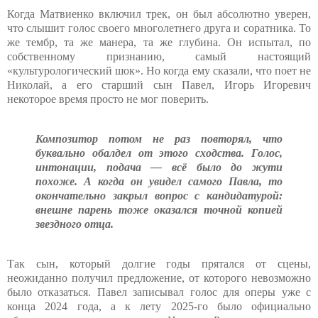
Когда Матвиенко включил трек, он был абсолютно уверен,
что слышит голос своего многолетнего друга и соратника. То
же тембр, та же манера, та же глубина. Он испытал, по
собственному признанию, самый настоящий
«культурологический шок». Но когда ему сказали, что поет не
Николай, а его старший сын Павел, Игорь Игоревич
некоторое время просто не мог поверить.
Композитор потом не раз повторял, что
буквально обалдел от этого сходства. Голос,
интонации, подача — всё было до жути
похоже. А когда он увидел самого Павла, то
окончательно закрыл вопрос с кандидатурой:
внешне парень тоже оказался точной копией
звездного отца.
Так сын, который долгие годы прятался от сцены,
неожиданно получил предложение, от которого невозможно
было отказаться. Павел записывал голос для оперы уже с
конца 2024 года, а к лету 2025-го было официально