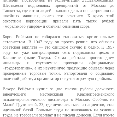
империи, построенной на эксплуатации душевнобольных.
Шестьдесят подпольных предприятий от Москвы до
Ташкента, где сотни людей в халатах день и ночь строчили на
швейных машинах, считая это лечением. К краху этой
секретной корпорации привели пять тысяч рублей
«морального ущерба» и обычная семейная ссора.
Борис Ройфман не собирался становиться криминальным
авторитетом. В 1947 году он просто решил, что обычная
советская зарплата — это слишком скучно и бедно. К 1957
году он уже контролировал сеть подпольных цехов в
Калинине (ныне Тверь). Схема работала просто: днем
инвалиды и глухонемые проходили официальную
«трудотерапию», а их неучтенную продукцию сбывали через
проверенные торговые точки. Рапортовали о социально
полезной работе, а организатор получал огромную прибыль.
Вскоре Ройфман купил за две тысячи рублей должность
заведующего мастерскими Краснопресненского
психоневрологического диспансера в Москве. Особняк на
Малой Грузинской, 23, где лечились тысячи пациентов, стал
идеальной базой. Больные люди не жаловались на условия
труда, не требовали зарплат и не писали доносов. Если кто-то