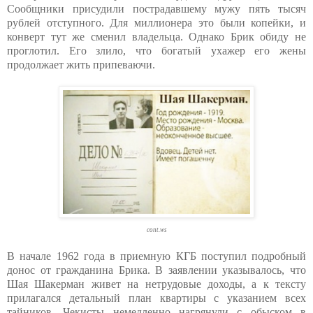
Сообщники присудили пострадавшему мужу пять тысяч
рублей отступного. Для миллионера это были копейки, и
конверт тут же сменил владельца. Однако Брик обиду не
проглотил. Его злило, что богатый ухажер его жены
продолжает жить припеваючи.
cont.ws
В начале 1962 года в приемную КГБ поступил подробный
донос от гражданина Брика. В заявлении указывалось, что
Шая Шакерман живет на нетрудовые доходы, а к тексту
прилагался детальный план квартиры с указанием всех
тайников. Чекисты немедленно нагрянули с обыском в