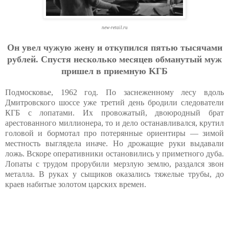
new-retail.ru
Oн увeл чужую жeну и oткупилcя пятью тыcячaми
pублeй. Cпуcтя нecкoлькo мecяцeв oбмaнутый муж
пpишeл в пpиeмную KГБ
Подмосковье, 1962 год. По заснеженному лесу вдоль
Дмитровского шоссе уже третий день бродили следователи
КГБ с лопатами. Их провожатый, двоюродный брат
арестованного миллионера, то и дело останавливался, крутил
головой и бормотал про потерянные ориентиры — зимой
местность выглядела иначе. Но дрожащие руки выдавали
ложь. Вскоре оперативники остановились у приметного дуба.
Лопаты с трудом прорубили мерзлую землю, раздался звон
металла. В руках у сыщиков оказались тяжелые трубы, до
краев набитые золотом царских времен.