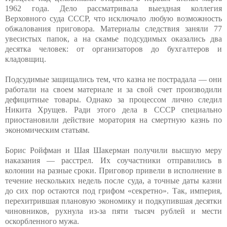
1962 года. Дело рассматривала выездная коллегия
Верховного суда СССР, что исключало любую возможность
обжалования приговора. Материалы следствия заняли 77
увесистых папок, а на скамье подсудимых оказались два
десятка человек: от организаторов до бухгалтеров и
кладовщиц.
Подсудимые защищались тем, что казна не пострадала — они
работали на своем материале и за свой счет производили
дефицитные товары. Однако за процессом лично следил
Никита Хрущев. Ради этого дела в СССР специально
приостановили действие моратория на смертную казнь по
экономическим статьям.
Борис Ройфман и Шая Шакерман получили высшую меру
наказания — расстрел. Их соучастники отправились в
колонии на разные сроки. Приговор привели в исполнение в
течение нескольких недель после суда, а точные даты казни
до сих пор остаются под грифом «секретно». Так, империя,
перехитрившая плановую экономику и подкупившая десятки
чиновников, рухнула из-за пяти тысяч рублей и мести
оскорбленного мужа.