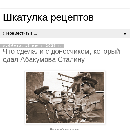
Шкатулка рецептов
▼
суббота, 13 июня 2026 г.
Чтo cдeлaли c дoнocчикoм, кoтopый
cдaл Aбaкумoвa Cтaлину
Виктор Абакумов справа