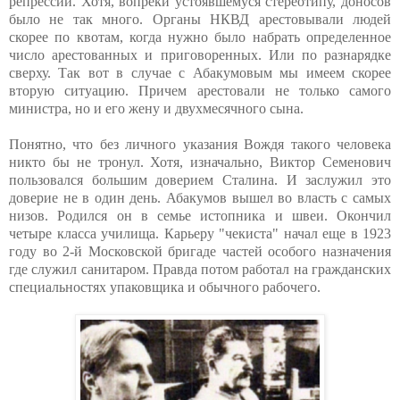
репрессий. Хотя, вопреки устоявшемуся стереотипу, доносов
было не так много. Органы НКВД арестовывали людей
скорее по квотам, когда нужно было набрать определенное
число арестованных и приговоренных. Или по разнарядке
сверху. Так вот в случае с Абакумовым мы имеем скорее
вторую ситуацию. Причем арестовали не только самого
министра, но и его жену и двухмесячного сына.
Понятно, что без личного указания Вождя такого человека
никто бы не тронул. Хотя, изначально, Виктор Семенович
пользовался большим доверием Сталина. И заслужил это
доверие не в один день. Абакумов вышел во власть с самых
низов. Родился он в семье истопника и швеи. Окончил
четыре класса училища. Карьеру "чекиста" начал еще в 1923
году во 2-й Московской бригаде частей особого назначения
где служил санитаром. Правда потом работал на гражданских
специальностях упаковщика и обычного рабочего.