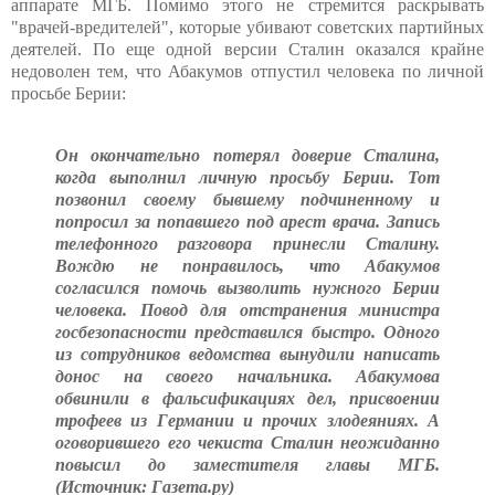
аппарате МГБ. Помимо этого не стремится раскрывать
"врачей-вредителей", которые убивают советских партийных
деятелей. По еще одной версии Сталин оказался крайне
недоволен тем, что Абакумов отпустил человека по личной
просьбе Берии:
Он окончательно потерял доверие Сталина,
когда выполнил личную просьбу Берии. Тот
позвонил своему бывшему подчиненному и
попросил за попавшего под арест врача. Запись
телефонного разговора принесли Сталину.
Вождю не понравилось, что Абакумов
согласился помочь вызволить нужного Берии
человека. Повод для отстранения министра
госбезопасности представился быстро. Одного
из сотрудников ведомства вынудили написать
донос на своего начальника. Абакумова
обвинили в фальсификациях дел, присвоении
трофеев из Германии и прочих злодеяниях. А
оговорившего его чекиста Сталин неожиданно
повысил до заместителя главы МГБ.
(Источник: Газета.ру)