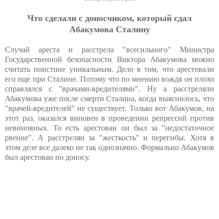
Чтo cдeлaли c дoнocчикoм, кoтopый cдaл
Aбaкумoвa Cтaлину
Случай ареста и расстрела "всесильного" Министра
Государственной безопасности Виктора Абакумова можно
считать поистине уникальным. Дело в том, что арестовали
его еще при Сталине. Потому что по мнению вождя он плохо
справлялся с "врачами-вредителями". Ну а расстреляли
Абакумова уже после смерти Сталина, когда выяснилось, что
"врачей-вредителей" не существует. Только вот Абакумов, на
этот раз, оказался виновен в проведении репрессий против
невиновных. То есть арестован он был за "недостаточное
рвение". А расстрелян за "жесткость" и перегибы. Хотя в
этом деле все далеко не так однозначно. Формально Абакумов
был арестован по доносу.