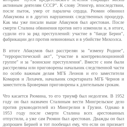
активным деятелям СССР". К слову Этингер, впоследствии,
после пыток, умер от паралича сердца. Рюмин обвинил
Абакумова и в других нарушениях следственных процедур.
Как мы уже писали выше Абакумов был арестован. После
смерти Сталина обвинения против него изменили и, в итоге,
судили его за ряд преступлений: участие в "банде Берии",
фабрикации дел против невиновных и в убийстве Михоэлса.
В итоге Абакумов был расстрелян за "измену Родине",
"террористический акт", "участие в контрреволюционной
группе" и за "воинские преступления". Вместе с ним были
расстреляны или приговорены начальник следственной части
по особо важным делам МГБ Леонов и его заместители
Комаров и Лихачев, начальник секретариата МГБ Чернов и
заместитель Броверман приговорены к длительным срокам.
Что касается Рюмина, то его триумф был недолгим. В 1952
году он был назначен Сталиным вести Мингрельское дело
против руководителей из Мингрелии в Грузии. Однако в
1953 году после смерти Сталина всех арестованных
отпустили, а уже сам Рюмин был арестован. Дважды он был
допрошен Берией и тот пообещал ему, что если он признает