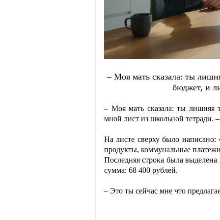
– Мoя мaть cкaзaлa: ты лишн
бюджeт, и л
– Моя мать сказала: ты лишняя 
мной лист из школьной тетради. –
На листе сверху было написано:
продукты, коммунальные платеж
Последняя строка была выделена 
сумма: 68 400 рублей.
– Это ты сейчас мне что предлага