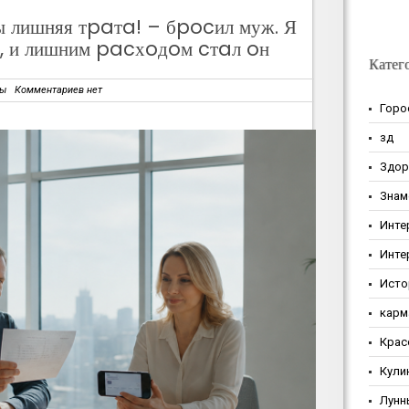
ы лишняя тpaтa! – бpocил муж. Я
, и лишним pacхoдoм cтaл oн
Катег
зы
Комментариев нет
Горо
зд
Здор
Знам
Инте
Инте
Исто
карм
Крас
Кули
Лунн