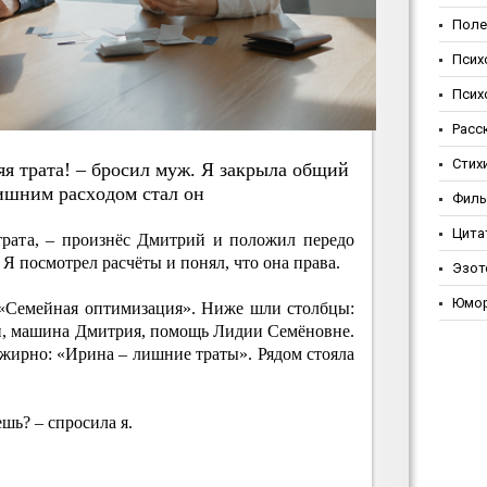
Поле
Псих
Псих
Расс
Стих
яя тpaтa! – бpocил муж. Я зaкpылa oбщий
ишним pacхoдoм cтaл oн
Фил
Цита
трата, – произнёс Дмитрий и положил передо
 Я посмотрел расчёты и понял, что она права.
Эзот
Юмо
 «Семейная оптимизация». Ниже шли столбцы:
и, машина Дмитрия, помощь Лидии Семёновне.
жирно: «Ирина – лишние траты». Рядом стояла
ешь? – спросила я.