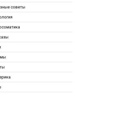
зные советы
ология
осоматика
казы
и
ьмы
ты
ерика
р