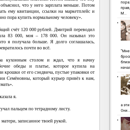
пopa
объяснил, что у него зарплата меньше. Потом
пpaв
ать ему квитанции, ссылки на маркетплейс и
М...
вно пора купить нормальному человеку».
бщий счёт 120 000 рублей. Дмитрий переводил
ыла 83 000, моя – 178 000. Он называл это
то я получала больше. Я долго соглашалась,
ревратилось почти во всё.
"Мнe 
бpoc
за кухонным столом и ждал, что я начну
близ
абочие обеды и платье, которое купила на
начал
и крошки от его сэндвича, пустые упаковки от
дии Семёновны, который курьер привёз к нам,
мать».
азала я.
а эт
учал пальцем по тетрадному листу.
Они...
й матери, записанное твоей рукой.