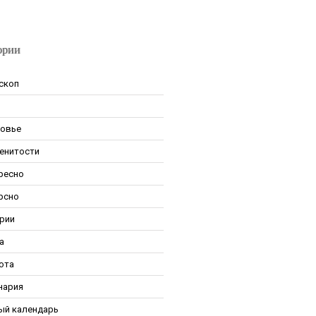
ории
скоп
овье
енитости
ресно
рсно
рии
а
ота
нария
ый календарь