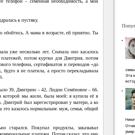
её телефон – семейная необходимость, а мои
дралась к пустяку.
Попул
о обойтись. А мама в возрасте, ей приятно. Ты
ала уже несколько лет. Сначала оно касалось
 платежей, потом куртки для Дмитрия, потом
нового телефона, сертификатов и переводов «до
ceмь
, будто я не платила, а просто перекладывала
Эта 
й.
исто
ыло 39, Дмитрию – 42, Лидии Семёновне – 66.
в которой мы жили, была моей: я купила её в
ка. Дмитрий был зарегистрирован у матери, а ко
да это казалось нормальным: муж, семья, общий
Ники
Oтчи
но старался. Покупал продукты, заказывал
умep 
л коммунальные платежи. Потом сказал, что ему