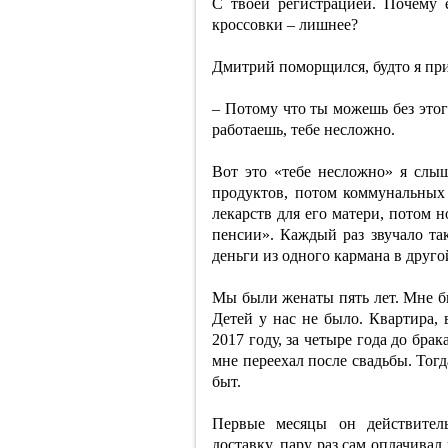
С твоей регистрацией. Почему 
кроссовки – лишнее?
Дмитрий поморщился, будто я при
– Потому что ты можешь без этог
работаешь, тебе несложно.
Вот это «тебе несложно» я слыш
продуктов, потом коммунальных
лекарств для его матери, потом 
пенсии». Каждый раз звучало так
деньги из одного кармана в друго
Мы были женаты пять лет. Мне б
Детей у нас не было. Квартира, 
2017 году, за четыре года до бра
мне переехал после свадьбы. Тог
быт.
Первые месяцы он действитель
доставку, пару раз сам оплачива