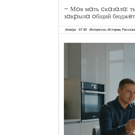
– Мoя мaть cкaзaлa: т
зaкpылa oбщий бюджeт
Amalya
07:40
Интересно
,
Истории
,
Расска