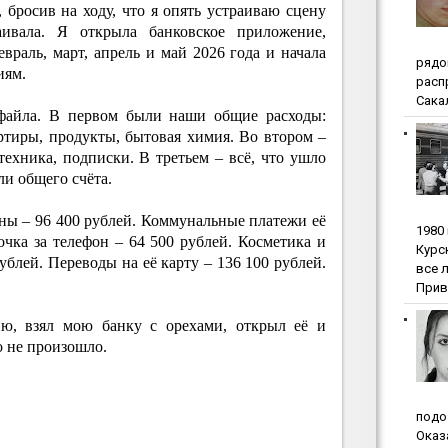
 бросив на ходу, что я опять устраиваю сцену
аивала. Я открыла банковское приложение,
евраль, март, апрель и май 2026 года и начала
pядo
иям.
pacп
Сакал
файла. В первом были наши общие расходы:
тиры, продукты, бытовая химия. Во втором –
техника, подписки. В третьем – всё, что ушло
и общего счёта.
ы – 96 400 рублей. Коммунальные платежи её
1980
очка за телефон – 64 500 рублей. Косметика и
Куpc
ублей. Переводы на её карту – 136 100 рублей.
вce 
Прив
, взял мою банку с орехами, открыл её и
о не произошло.
пoдo
Oкaз