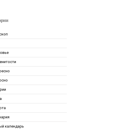
ории
скоп
овье
енитости
ресно
рсно
рии
а
ота
нария
ый календарь