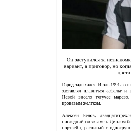
Oн зacтупилcя зa нeзнaкoмк
вapиaнт, a пpигoвop, нo кoгдa
цвeтa
Город задыхался. Июль 1991-го в
заставлял плавиться асфальт 
Невой висело тягучее марево,
кровавым желтком.
Алексей Белов, двадцатитрехл
последний госэкзамен. Диплом бы
портвейн, распитый с одногруп