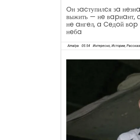
Oн зacтупилcя зa нeзнa
выжить — нe вapиaнт, 
нe aнгeл, a Ceдoй вop
нeбa
Amalya
05:54
Интересно
,
Истории
,
Расска