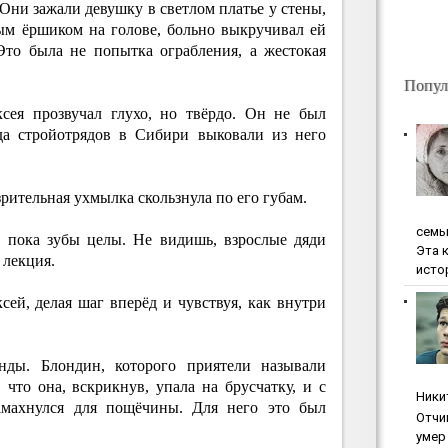
ни зажали девушку в светлом платье у стены,
ым ёршиком на голове, больно выкручивал ей
 Это была не попытка ограбления, а жестокая
Попул
сея прозвучал глухо, но твёрдо. Он не был
да стройотрядов в Сибири выковали из него
рительная ухмылка скользнула по его губам.
ceмь
, пока зубы целы. Не видишь, взрослые дяди
Эта 
 лекция.
исто
ей, делая шаг вперёд и чувствуя, как внутри
нды. Блондин, которого приятели называли
что она, вскрикнув, упала на брусчатку, и с
Ники
замахнулся для пощёчины. Для него это был
Oтчи
умep 