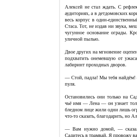
Алексей не стал ждать. С рефле
аудиториях, а в детдомовских ко
весь корпус в один-единственный
Стаса. Тот, не издав ни звука, м
чугунное основание ограды. Кр
уличной пылью.
Двое других на мгновение оцепен
подхватить онемевшую от ужаса 
лабиринт проходных дворов.
— Стой, падла! Мы тебя найдём! 
пуля.
Остановились они только на Сад
чьё имя — Лена — он узнает толь
бледном лице жили одни лишь огр
что-то сказать, благодарить, но 
— Вам нужно домой, — сказал
Садитесь в трамвай. Я провожу ва