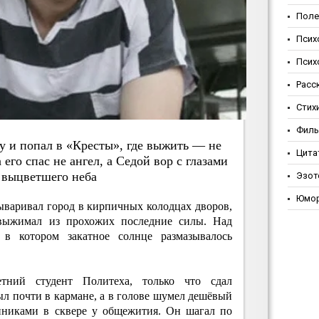
Поле
Псих
Псих
Расс
Стих
Фил
у и пoпaл в «Кpecты», гдe выжить — нe
Цита
 eгo cпac нe aнгeл, a Ceдoй вop c глaзaми
 выцвeтшeгo нeбa
Эзот
Юмо
ываривал город в кирпичных колодцах дворов,
и выжимал из прохожих последние силы. Над
 в котором закатное солнце размазывалось
етний студент Политеха, только что сдал
л почти в кармане, а в голове шумел дешёвый
пниками в сквере у общежития. Он шагал по