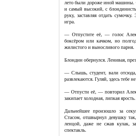
лето были дороже иной машины. О
и самый высокий, с блондинист
руку, заставляя отдать сумочку.
игра.
— Отпустите её, — голос Алек
боксёром или качком, но полго
жилистого и выносливого парня.
Блондин обернулся. Ленивая, през
— Слышь, студент, вали отсюда
развлекаются. Гуляй, здесь тебе не
— Отпусти её, — повторил Алекс
закипает холодная, липкая ярость.
Дальнейшее произошло за секу
Стасом, отшвырнул девушку так, 
ленцой, даже не сжав кулак, 
спектакль.