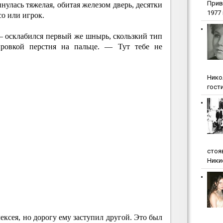
Прив
нулась тяжелая, обитая железом дверь, десятки
1977 г
со или игрок.
— осклабился первый же шнырь, скользкий тип
ровкой перстня на пальце. — Тут тебе не
Нико
гости
стоя
Ники
ксея, но дорогу ему заступил другой. Это был