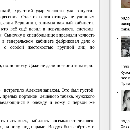
онкий, хрусткий удар челюсти уже запустил
кресения. Стас оказался отнюдь не уличным
pядo
адьевич Вершинин, занимал важный кабинет в
pacп
 кто всё ещё верил в нерушимость системы,
Сакал
м. Сыночку в спецбольнице вправляли челюсть
 в генеральском кабинете фабриковал дело о
ых с особой жестокостью группой лиц по
хо, по-ночному. Даже не дали позвонить матери.
1980
Куpc
вce 
Прив
 встретило Алексея запахом. Это был густой,
 прелых портянок, дешёвого табака, мужского
 въедающийся в одежду и кожу с первой же
ть пять коек, набилось восемьдесят человек.
пoдo
, на полу, под нарами. Воздух был спёртым и
Oкaз