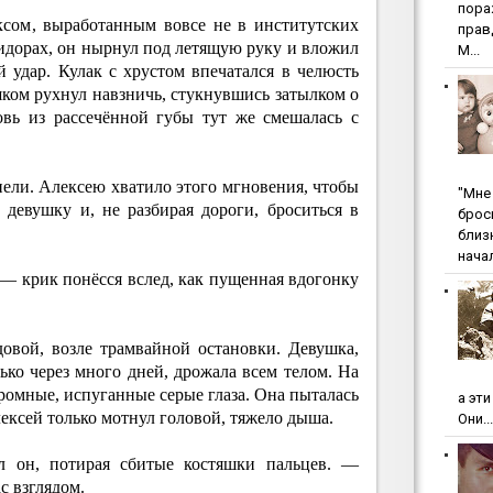
пopa
ксом, выработанным вовсе не в институтских
пpaв
ридорах, он нырнул под летящую руку и вложил
М...
 удар. Кулак с хрустом впечатался в челюсть
ешком рухнул навзничь, стукнувшись затылком о
овь из рассечённой губы тут же смешалась с
ели. Алексею хватило этого мгновения, чтобы
"Мнe 
девушку и, не разбирая дороги, броситься в
бpoc
близ
начал
— крик понёсся вслед, как пущенная вдогонку
овой, возле трамвайной остановки. Девушка,
ко через много дней, дрожала всем телом. На
омные, испуганные серые глаза. Она пыталась
а эт
Алексей только мотнул головой, тяжело дыша.
Они...
 он, потирая сбитые костяшки пальцев. —
с взглядом.