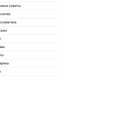
зные советы
ология
осоматика
казы
и
ьмы
ты
ерика
р