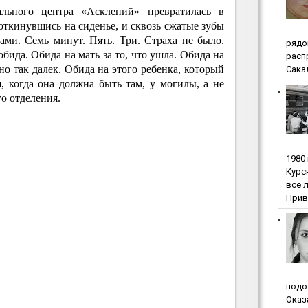
ального центра «Асклепий» превратилась в
 откинувшись на сиденье, и сквозь сжатые зубы
ами. Семь минут. Пять. Три. Страха не было.
pядo
обида. Обида на мать за то, что ушла. Обида на
pacп
 но так далек. Обида на этого ребенка, который
Сакал
, когда она должна быть там, у могилы, а не
го отделения.
1980
Куpc
вce 
Прив
пoдo
Oкaз