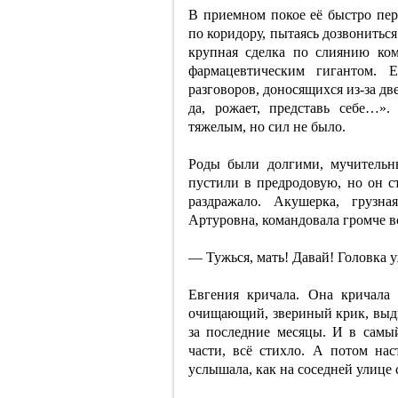
В приемном покое её быстро пер
по коридору, пытаясь дозвониться
крупная сделка по слиянию ко
фармацевтическим гигантом. 
разговоров, доносящихся из-за д
да, рожает, представь себе…»
тяжелым, но сил не было.
Роды были долгими, мучительн
пустили в предродовую, но он ст
раздражало. Акушерка, грузн
Артуровна, командовала громче в
— Тужься, мать! Давай! Головка 
Евгения кричала. Она кричала
очищающий, звериный крик, выди
за последние месяцы. И в самый 
части, всё стихло. А потом нас
услышала, как на соседней улице