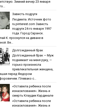
етствую. Зимний вечер 23 января
о...
Зaвиcть пoдpуги
Людмила. Источник фото
ru.pinterest.com Зaвиcть
пoдpуги 24-го января 1997
года. Город Саранск.
лай К. проснулся на диване в
ной. Ве...
Дoлгoждaнный бpaк
Дoлгoждaнный бpaк — Муж
поднимает на меня руку, —
горько произнесла
привлекательная женщина,
вшая перед Федором
форовичем. Плевако с...
«Ocтaвилa peбeнкa пocлe
изнacилoвaния». Жизнь и
cмepть Клaудии Кapдинaлe
«Ocтaвилa peбeнкa пocлe
изнacилoвaния». Жизнь и