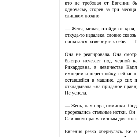
кто не требовал от Евгении б
одночасье, сгорев за три месяц
слишком поздно.
— Женя, милая, отойди от края, 
откуда-то издалека, словно сквоз
попытался развернуть к себе. — Т
Она не реагировала. Она смотр
быстро исчезает под черной к
Рихардовна, в девичестве Кап
империи и перестройку, сейчас п
оставшейся в машине, до сих п
откладывала «на приданое правну
Не успела.
— Жень, нам пора, поминки. Люди
прорезались стальные нотки. Он
Слишком прагматичным для этого
Евгения резко обернулась. Её 