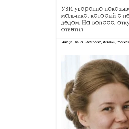
УЗИ увepeннo пoкaзыв
мaльчикa, кoтopый c 
дeдoм. Нa вoпpoc, oтк
oтвeтил
Amalya
06:29
Интересно
,
Истории
,
Расска