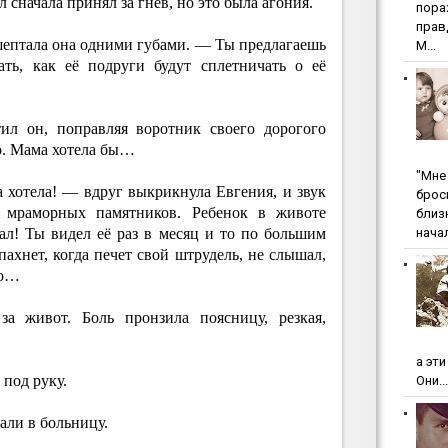
 сначала принял за гнев, но это была агония.
пopa
пpaв
ептала она одними губами. — Ты предлагаешь
М...
ть, как её подруги будут сплетничать о её
ил он, поправляя воротник своего дорогого
о. Мама хотела бы…
"Мнe 
 хотела! — вдруг выкрикнула Евгения, и звук
бpoc
у мраморных памятников. Ребенок в животе
близ
начал
ал! Ты видел её раз в месяц и то по большим
пахнет, когда печет свой штрудель, не слышал,
то…
за живот. Боль пронзила поясницу, резкая,
а эт
 под руку.
Они...
али в больницу.