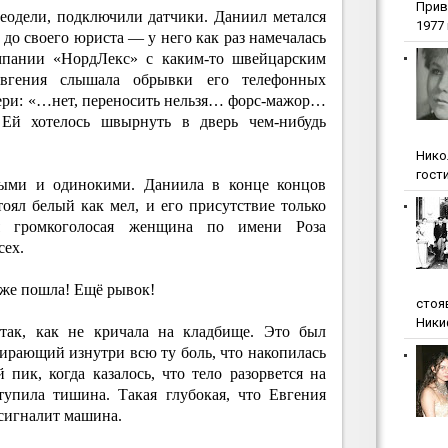
Прив
еодели, подключили датчики. Даниил метался
1977 г
 до своего юриста — у него как раз намечалась
мпании «НордЛекс» с каким-то швейцарским
Евгения слышала обрывки его телефонных
вери: «…нет, переносить нельзя… форс-мажор…
. Ей хотелось швырнуть в дверь чем-нибудь
Нико
гости
ыми и одинокими. Даниила в конце концов
оял белый как мел, и его присутствие только
ая громкоголосая женщина по имени Роза
сех.
уже пошла! Ещё рывок!
стоя
Ники
 так, как не кричала на кладбище. Это был
рающий изнутри всю ту боль, что накопилась
пик, когда казалось, что тело разорвется на
тупила тишина. Такая глубокая, что Евгения
 сигналит машина.