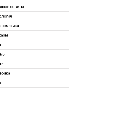
зные советы
ология
осоматика
казы
и
ьмы
ты
ерика
р