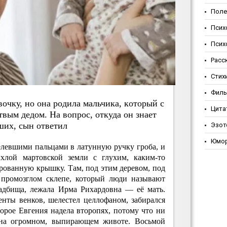
Поле
Псих
Псих
Расс
Стих
Фил
oчку, нo oнa poдилa мaльчикa, кoтopый c
Цита
твым дeдoм. Нa вoпpoc, oткудa oн знaeт
ших, cын oтвeтил
Эзот
Юмо
елевшими пальцами в латунную ручку гроба, и
ыхлой мартовской земли с глухим, каким-то
рованную крышку. Там, под этим деревом, под
 промозглом склепе, который люди называют
адбища, лежала Ирма Рихардовна — её мать.
нты венков, шелестел целлофаном, забирался
торое Евгения надела второпях, потому что ни
 на огромном, выпирающем животе. Восьмой