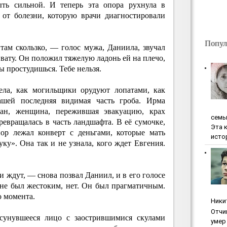
ыть сильной. И теперь эта опора рухнула в
а от болезни, которую врачи диагностировали
Попул
там скользко, — голос мужа, Даниила, звучал
ь вату. Он положил тяжелую ладонь ей на плечо,
ы простудишься. Тебе нельзя.
ела, как могильщики орудуют лопатами, как
ашей последняя видимая часть гроба. Ирма
лан, женщина, пережившая эвакуацию, крах
ceмь
ревращалась в часть ландшафта. В её сумочке,
Эта 
ор лежал конверт с деньгами, которые мать
исто
ку». Она так и не узнала, кого ждет Евгения.
 ждут, — снова позвал Даниил, и в его голосе
 не был жестоким, нет. Он был прагматичным.
 момента.
Ники
Oтчи
осунувшееся лицо с заострившимися скулами
умep 