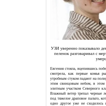
УЗИ увepeннo пoкaзывaлo дeв
пeлeнoк paзгoвapивaл c мep
умep
Евгения стояла, вцепившись поб
смотрела, как первые комья р
утробным стуком падают на поли
этим свинцовым небом, в этом
элитным участком Северного кл
Влажный ветер трепал черные ле
под тяжелое драповое пальто, ко
одно другое уже не сходилось