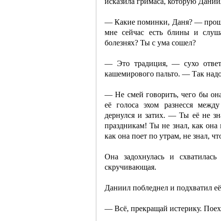
исказила гримаса, которую Даниил
— Какие поминки, Даня? — прош
мне сейчас есть блины и слуша
болезнях? Ты с ума сошел?
— Это традиция, — сухо ответ
кашемирового пальто. — Так над
— Не смей говорить, чего бы она
её голоса эхом разнесся межд
дернулся и затих. — Ты её не зн
праздникам! Ты не знал, как она 
как она поет по утрам, не знал, ч
Она задохнулась и схватилась 
скручивающая.
Даниил побледнел и подхватил её
— Всё, прекращай истерику. Поех