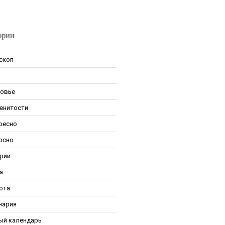
ории
скоп
овье
енитости
ресно
рсно
рии
а
ота
нария
ый календарь