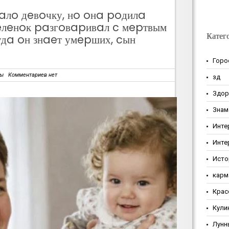
aлo дeвoчку, нo oнa poдилa
пeлeнoк paзгoвapивaл c мepтвым
Катег
удa oн знaeт умepших, cын
Горо
зы
Комментариев нет
зд
Здор
Знам
Инте
Инте
Исто
карм
Крас
Кули
Лунн