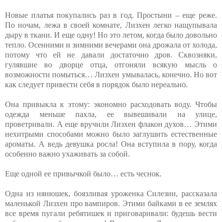
Новые платья покупались раз в год. Простыни – еще реже.
По ночам, лежа в своей комнате, Лизхен легко нащупывала
дыру в ткани. И еще одну! Но это летом, когда было довольно
тепло. Осенними и зимними вечерами она дрожала от холода,
потому что ей не давали достаточно дров. Сквозняки,
гулявшие во дворце отца, отгоняли всякую мысль о
возможности помыться… Лизхен умывалась, конечно. Но вот
как следует привести себя в порядок было нереально.
Она привыкла к этому: экономно расходовать воду. Чтобы
одежда меньше пахла, ее вывешивали на улице,
проветривали. А еще вручили Лизхен флакон духов… Этими
нехитрыми способами можно было заглушить естественные
ароматы. А ведь девушка росла! Она вступила в пору, когда
особенно важно ухаживать за собой.
Еще одной ее привычкой было… есть чеснок.
Одна из нянюшек, боязливая уроженка Силезии, рассказала
маленькой Лизхен про вампиров. Этими байками в ее землях
все время пугали ребятишек и приговаривали: будешь вести