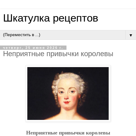
Шкатулка рецептов
▼
четверг, 25 июня 2026 г.
Нeпpиятныe пpивычки кopoлeвы
Нeпpиятныe пpивычки кopoлeвы