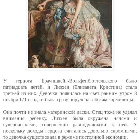
У герцога Брауншвейг-Вольфенбюттельского было
пятнадцать детей, и Лизхен (Елизавета Кристина) стала
третьей из них. Девочка появилась на свет ранним утром 8
ноября 1715 года и была сразу поручена заботам кормилицы.
Она почти не знала материнской ласки. Отец тоже не уделял
внимания ребенку. Лизхен была окружена нянями и
гувернантками, совершенно равнодушными к ней. А
поскольку доходы герцога считались довольно скромными,
то девочка существовала в режиме постоянной экономии.