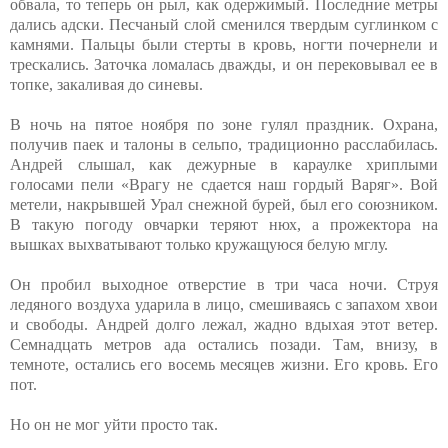
обвала, то теперь он рыл, как одержимый. Последние метры
дались адски. Песчаный слой сменился твердым суглинком с
камнями. Пальцы были стерты в кровь, ногти почернели и
трескались. Заточка ломалась дважды, и он перековывал ее в
топке, закаливая до синевы.
В ночь на пятое ноября по зоне гулял праздник. Охрана,
получив паек и талоны в сельпо, традиционно расслабилась.
Андрей слышал, как дежурные в караулке хриплыми
голосами пели «Врагу не сдается наш гордый Варяг». Вой
метели, накрывшей Урал снежной бурей, был его союзником.
В такую погоду овчарки теряют нюх, а прожектора на
вышках выхватывают только кружащуюся белую мглу.
Он пробил выходное отверстие в три часа ночи. Струя
ледяного воздуха ударила в лицо, смешиваясь с запахом хвои
и свободы. Андрей долго лежал, жадно вдыхая этот ветер.
Семнадцать метров ада остались позади. Там, внизу, в
темноте, остались его восемь месяцев жизни. Его кровь. Его
пот.
Но он не мог уйти просто так.