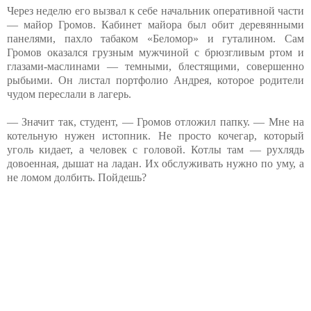
Через неделю его вызвал к себе начальник оперативной части
— майор Громов. Кабинет майора был обит деревянными
панелями, пахло табаком «Беломор» и гуталином. Сам
Громов оказался грузным мужчиной с брюзгливым ртом и
глазами-маслинами — темными, блестящими, совершенно
рыбьими. Он листал портфолио Андрея, которое родители
чудом переслали в лагерь.
— Значит так, студент, — Громов отложил папку. — Мне на
котельную нужен истопник. Не просто кочегар, который
уголь кидает, а человек с головой. Котлы там — рухлядь
довоенная, дышат на ладан. Их обслуживать нужно по уму, а
не ломом долбить. Пойдешь?