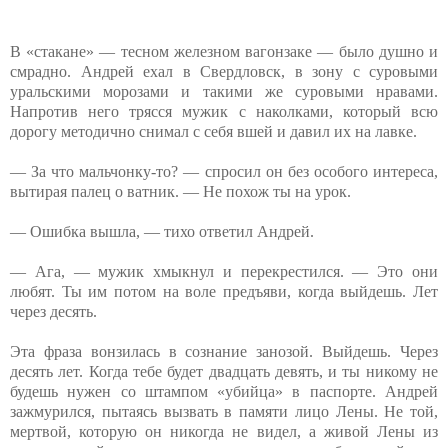
В «стакане» — тесном железном вагонзаке — было душно и
смрадно. Андрей ехал в Свердловск, в зону с суровыми
уральскими морозами и такими же суровыми нравами.
Напротив него трясся мужик с наколками, который всю
дорогу методично снимал с себя вшей и давил их на лавке.
— За что мальчонку-то? — спросил он без особого интереса,
вытирая палец о ватник. — Не похож ты на урок.
— Ошибка вышла, — тихо ответил Андрей.
— Ага, — мужик хмыкнул и перекрестился. — Это они
любят. Ты им потом на воле предъяви, когда выйдешь. Лет
через десять.
Эта фраза вонзилась в сознание занозой. Выйдешь. Через
десять лет. Когда тебе будет двадцать девять, и ты никому не
будешь нужен со штампом «убийца» в паспорте. Андрей
зажмурился, пытаясь вызвать в памяти лицо Лены. Не той,
мертвой, которую он никогда не видел, а живой Лены из