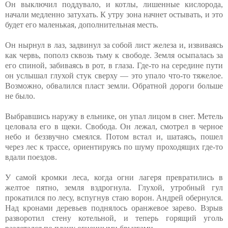
Он выключил поддувало, и котлы, лишенные кислорода,
начали медленно затухать. К утру зона начнет остывать, и это
будет его маленькая, дополнительная месть.
Он нырнул в лаз, задвинул за собой лист железа и, извиваясь
как червь, пополз сквозь тьму к свободе. Земля осыпалась за
его спиной, забиваясь в рот, в глаза. Где-то на середине пути
он услышал глухой стук сверху — это упало что-то тяжелое.
Возможно, обвалился пласт земли. Обратной дороги больше
не было.
Выбравшись наружу в ельнике, он упал лицом в снег. Метель
целовала его в щеки. Свобода. Он лежал, смотрел в черное
небо и беззвучно смеялся. Потом встал и, шатаясь, пошел
через лес к трассе, ориентируясь по шуму проходящих где-то
вдали поездов.
У самой кромки леса, когда огни лагеря превратились в
желтое пятно, земля вздрогнула. Глухой, утробный гул
прокатился по лесу, вспугнув стаю ворон. Андрей обернулся.
Над кронами деревьев поднялось оранжевое зарево. Взрыв
разворотил стену котельной, и теперь горящий уголь