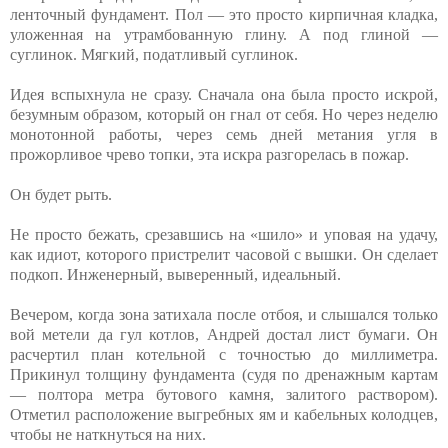
ленточный фундамент. Пол — это просто кирпичная кладка,
уложенная на утрамбованную глину. А под глиной —
суглинок. Мягкий, податливый суглинок.
Идея вспыхнула не сразу. Сначала она была просто искрой,
безумным образом, который он гнал от себя. Но через неделю
монотонной работы, через семь дней метания угля в
прожорливое чрево топки, эта искра разгорелась в пожар.
Он будет рыть.
Не просто бежать, срезавшись на «шило» и уповая на удачу,
как идиот, которого пристрелит часовой с вышки. Он сделает
подкоп. Инженерный, выверенный, идеальный.
Вечером, когда зона затихала после отбоя, и слышался только
вой метели да гул котлов, Андрей достал лист бумаги. Он
расчертил план котельной с точностью до миллиметра.
Прикинул толщину фундамента (судя по дренажным картам
— полтора метра бутового камня, залитого раствором).
Отметил расположение выгребных ям и кабельных колодцев,
чтобы не наткнуться на них.