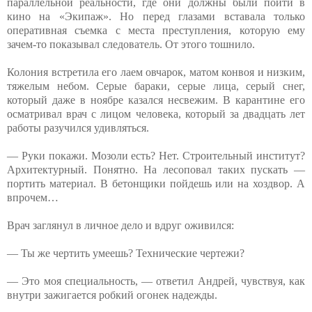
параллельной реальности, где они должны были пойти в
кино на «Экипаж». Но перед глазами вставала только
оперативная съемка с места преступления, которую ему
зачем-то показывал следователь. От этого тошнило.
Колония встретила его лаем овчарок, матом конвоя и низким,
тяжелым небом. Серые бараки, серые лица, серый снег,
который даже в ноябре казался несвежим. В карантине его
осматривал врач с лицом человека, который за двадцать лет
работы разучился удивляться.
— Руки покажи. Мозоли есть? Нет. Строительный институт?
Архитектурный. Понятно. На лесоповал таких пускать —
портить материал. В бетонщики пойдешь или на хоздвор. А
впрочем…
Врач заглянул в личное дело и вдруг оживился:
— Ты же чертить умеешь? Технические чертежи?
— Это моя специальность, — ответил Андрей, чувствуя, как
внутри зажигается робкий огонек надежды.