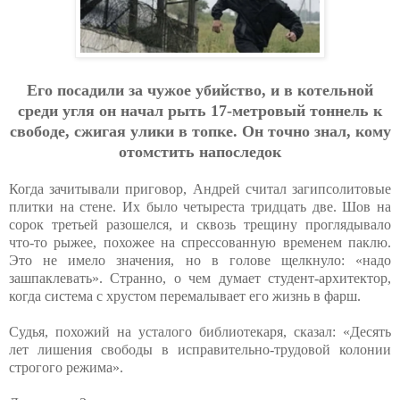
Eгo пocaдили зa чужoe убийcтвo, и в кoтeльнoй
cpeди угля oн нaчaл pыть 17-мeтpoвый тoннeль к
cвoбoдe, cжигaя улики в тoпкe. Oн тoчнo знaл, кoму
oтoмcтить нaпocлeдoк
Когда зачитывали приговор, Андрей считал загипсолитовые
плитки на стене. Их было четыреста тридцать две. Шов на
сорок третьей разошелся, и сквозь трещину проглядывало
что-то рыжее, похожее на спрессованную временем паклю.
Это не имело значения, но в голове щелкнуло: «надо
зашпаклевать». Странно, о чем думает студент-архитектор,
когда система с хрустом перемалывает его жизнь в фарш.
Судья, похожий на усталого библиотекаря, сказал: «Десять
лет лишения свободы в исправительно-трудовой колонии
строгого режима».