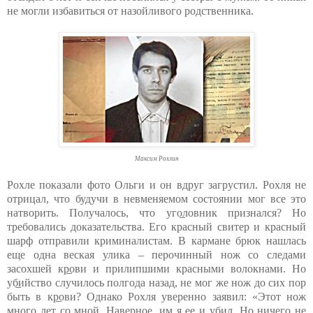
не могли избавиться от назойливого родственника.
Максим Рохлин
Рохле показали фото Ольги и он вдруг загрустил. Рохля не
отрицал, что будучи в невменяемом состоянии мог все это
натворить. Получалось, что уго̲ловник признался? Но
требовались доказательства. Его красный свитер и красный
шарф отправили криминалистам. В кармане брюк нашлась
еще одна веская улика – перочинный нож со следами
засохшей кр̲ови и прилипшими красными волокнами. Но
уб̲ийство случилось полгода назад, не мог же нож до сих пор
быть в кр̲ови? Однако Рохля уверенно заявил: «Этот нож
много лет со мной. Наверное, им я ее и уб̲ил. Но ничего не