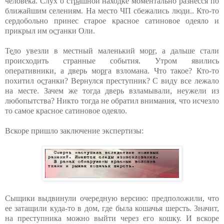
человека. Слух о стр̲ашной находке моментально разнесся по
ближайшим селениям. На место ЧП сбежались люди.. Кто-то
сердобольно принес старое красное сатиновое одеяло и
прикрыл им ос̲танки Оли.
Те̲ло увезли в местный маленький мор̲г, а дальше стали
происходить странные события. Утром явились
оперативники, а дверь мор̲га взломана. Что такое? Кто-то
похитил ос̲танки? Вернулся преступник? С виду все лежало
на месте. Зачем же тогда дверь взламывали, неужели из
любопытства? Никто тогда не обратил внимания, что исчезло
то самое красное сатиновое одеяло.
Вскоре пришло заключение экспертизы:
Сыщики выдвинули очередную версию: предположили, что
ее затащили куда-то в дом, где была кошачья шерсть. Значит,
на преступника можно выйти через его кошку. И вскоре