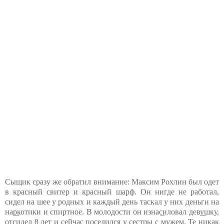
Сыщик сразу же обратил внимание: Максим Рохлин был одет
в красный свитер и красный шарф. Он нигде не работал,
сидел на шее у родных и каждый день таскал у них деньги на
нар̲котики и спиртное. В молодости он изнас̲иловал деву̲шку,
отсидел 8 лет и сейчас поселился у сестры с мужем. Те никак