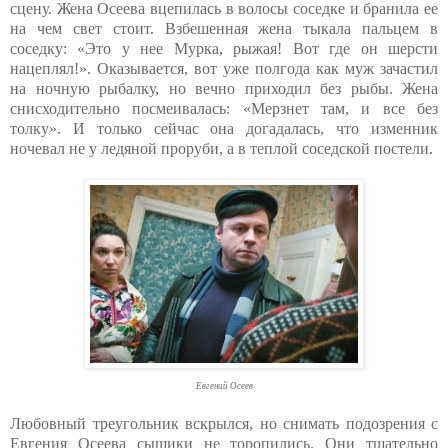
сцену. Жена Осеева вцепилась в волосы соседке и бранила ее
на чем свет стоит. Взбешенная жена тыкала пальцем в
соседку: «Это у нее Мурка, рыжая! Вот где он шерсти
нацеплял!». Оказывается, вот уже полгода как муж зачастил
на ночную рыбалку, но вечно приходил без рыбы. Жена
снисходительно посмеивалась: «Мерзнет там, и все без
толку». И только сейчас она догадалась, что изменник
ночевал не у ледяной проруби, а в теплой соседской постели.
Евгений Осеев
Любовный треугольник вскрылся, но снимать подозрения с
Евгения Осеева сыщики не торопились. Они тщательно