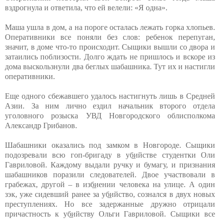
вздрогнула и ответила, что ей велели: «Я одна».
Маша ушла в дом, а на пороге осталась лежать горка хлопьев.
Оперативники все поняли без слов: ребенок перепуган,
значит, в доме что-то происходит. Сыщики вышли со двора и
затаились поблизости. Долго ждать не пришлось и вскоре из
дома выскользнули два беглых шабашника. Тут их и настигли
оперативники.
Еще одного сбежавшего удалось настигнуть лишь в Средней
Азии. За ним лично ездил начальник второго отдела
уголовного розыска УВД Новгородского облисполкома
Александр Грибанов.
Шабашники оказались под замком в Новгороде. Сыщики
подозревали всю гоп-бригаду в уб̲ийстве студентки Оли
Гавриловой. Каждому выдали ручку и бумагу, и признания
шабашников поразили следователей. Двое участвовали в
грабежах, другой – в изб̲иении человека на улице. А один
зэк, уже сидевший ранее за уб̲ийство, сознался в двух новых
преступлениях. Но все задержанные дружно отрицали
причастность к уб̲ийству Ольги Гавриловой. Сыщики все