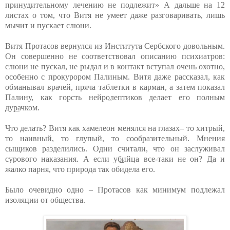
принудительному лечению не подлежит» А дальше на 12
листах о том, что Витя не умеет даже разговаривать, лишь
мычит и пускает слюни.
Витя Протасов вернулся из Института Сербского довольным.
Он совершенно не соответствовал описанию психиатров:
слюни не пускал, не рыдал и в контакт вступал очень охотно,
особенно с прокурором Палиным. Витя даже рассказал, как
обманывал врачей, пряча таблетки в карман, а затем показал
Палину, как горсть нейро̲лептиков делает его полным
дур̲ачком.
Что делать? Витя как хамелеон менялся на глазах– то хитрый,
то наивный, то глупый, то сообразительный. Мнения
сыщиков разделились. Одни считали, что он заслуживал
сурового наказания. А если уб̲ийца все-таки не он? Да и
жалко парня, что природа так обидела его.
Было очевидно одно – Протасов как минимум подлежал
изоляции от общества.