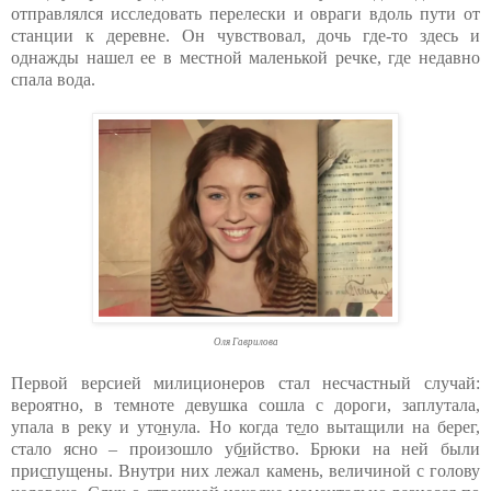
отправлялся исследовать перелески и овраги вдоль пути от
станции к деревне. Он чувствовал, дочь где-то здесь и
однажды нашел ее в местной маленькой речке, где недавно
спала вода.
Оля Гаврилова
Первой версией милиционеров стал несчастный случай:
вероятно, в темноте девушка сошла с дороги, заплутала,
упала в реку и уто̲нула. Но когда те̲ло вытащили на берег,
стало ясно – произошло уб̲ийство. Брюки на ней были
прис̲пущены. Внутри них лежал камень, величиной с голову