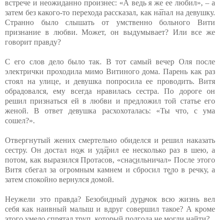
встрече и неожиданно произнес: «А ведь я же ее любил», – а
затем без какого-то перехода рассказал, как на̅пал на девушку.
Странно было слышать от умственно больного Вити
признание в любви. Может, он выдумывает? Или все же
говорит правду?
С его слов дело было так. В тот самый вечер Оля после
электрички проходила мимо Витиного дома. Парень как раз
стоял на улице, и девушка попросила ее проводить. Витя
обрадовался, ему всегда нравилась сестра. По дороге он
решил признаться ей в любви и предложил той статье его
женой. В ответ девушка расхохоталась: «Ты что, с ума
сошел?».
Отвергнутый жених смертельно обиделся и решил наказать
сестру. Он достал но̲ж и уда̅рил ее несколько раз в шею, а
потом, как выразился Протасов, «снас̲ильничал» После этого
Витя сбегал за огромным камнем и сбросил те̳ло в речку, а
затем спокойно вернулся домой.
Неужели это правда? Безобидный дур̲ачок всю жизнь вел
себя как наивный малыш и вдруг совершил такое? А кроме
этого умело спрятал тр̲уп, который полгода не могли найти?