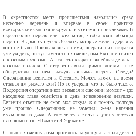
В окрестностях места происшествия находились сразу
несколько деревень и впервые в своей практике
новгородские сыщики вооружились сетями и приманками. В
окрестностях переловили всех котов, чтобы взять образцы
шерсти. В доме супругов Осеевых, которые жили в деревне,
кота не было. Пообщавшись с ними, оперативник собрался
уже уходить, но тут заметил на хозяине дома Евгении свитер
с красными узорами. А ведь это вторая важнейшая деталь –
красные волокна. Свитер отправили криминалистам, и те
обнаружили на нем рыжую кошачью шерсть. Откуда?
Оперативник вернулся к Осеевым. Может, кто-то на время
отдавал им рыжего кота? Но те уверяли, что не было такого.
Подозрения оперативников вызывал и еще один момент – где
находился глава семейства в день исчезновения девушки,
Евгений ответить не смог, мол откуда ж я помню, полгода
уже прошло. Оперативник не заметил: жена Евгения
выскочила из дома. А еще через 5 минут с улицы донесся
истошный визг: «Помогите! Уб̲ивают».
Сыщик с хозяином дома бросились на улицу и застали дикую