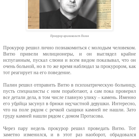
Прокурор-криминалист Палин
Прокурор решил лично познакомиться с молодым человеком.
Витю привели милиционеры, и он выглядел крайне
испуганным, пускал слюни и всем видом показывал, что он
очень больной, но в то же время наблюдал за прокурором, как
тот реагирует на его поведение.
Палин решил отправить Витю в психиатрическую больницу,
пусть специалисты с ним поработают, а сам пока проверил
все детали дела, в том числе главную улику – камень. Именно
его уб̲ийца засунул в брюки не̲счастной де̲вушки. Интересно,
что на поле рядом с речкой сыщики камней не нашли. Зато
груду камней нашли рядом с домом Протасова.
Через пару недель прокурор решил проведать Витю. Тот
заметно изменился, и в этот раз наоборот, обрадовался