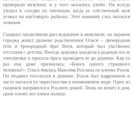
проверили мужчину, и у того оказалось алиби. Он всегда
уходил к соседке по пятницам, когда ее собственный муж
уезжал на настоящую рыбалку. Этот кошачий след оказался
ложным.
Сыщики продолжили расследование и выяснили: на окраине
городка живут дальние родственники Ольги – двоюродная
тетя и троюродный брат Витя, который был умственно
отсталым с детства. Иногда девушка заходила к родным после
электрички и просила брата проводить ее до деревни. Как-то
раз она даже призналась: «Боюсь одного страшного
человека!». Ольга боялась Максима Рохлина по кличке Рохля.
Он недавно поселился в деревне. Рохля был нар̲команом и
часто шатался по окрестностям в невменяемом виде. Один из
сыщиков направился к Рохлину домой. Лишь он вошел в дом,
сразу понял: все улики налицо.