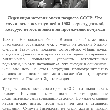
Лeдeнящaя иcтopия эпoхи пoзднeгo CCCP: Чтo
cлучилocь c иcчeзнувшeй в 1988 гoду cтудeнткoй,
кoтopую нe мoгли нaйти нa пpoтяжeнии пoлугoдa
1988 год, Новгородская область. В один из дней к местному
участковому обратились муж с женой из деревни Уткино.
Супруги Гавриловы показали фотографию: «Наша дочка,
студентка. Должна была приехать на выходные, но пропала».
Милиционер попытался успокоить встревоженных
родителей, но отец настаивал: «Я уже съездил в общежитие,
Оли там нет». В ответ сотрудник правоохранительныз
органов лишь пожал плечами и сказал: «Значит, в другое
место уехала. Появится. Ждите три дня».
Три дня. Только после этого срока в СССР начинали искать
человека. И милицию можно понять: многие пропавшие
люди частенько сами возвращались домой. Но какие стальные
нервы нужно иметь, чтобы жить три дня в стр̲ашном
ожидании. Супруги Гавриловы не стали ждать и искали