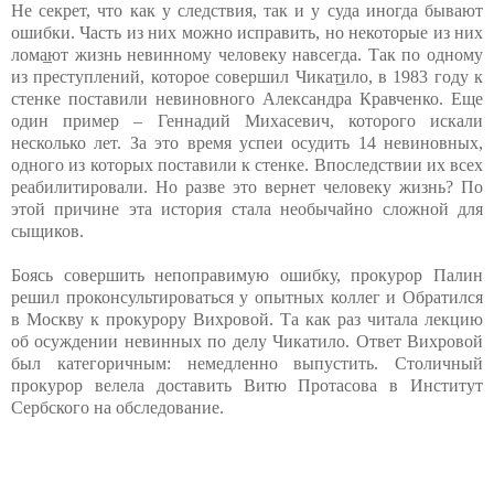
Не секрет, что как у следствия, так и у суда иногда бывают
ошибки. Часть из них можно исправить, но некоторые из них
лома̲ют жизнь невинному человеку навсегда. Так по одному
из преступлений, которое совершил Чикат̲ило, в 1983 году к
стенке поставили невиновного Александра Кравченко. Еще
один пример – Геннадий Михасевич, которого искали
несколько лет. За это время успеи осудить 14 невиновных,
одного из которых поставили к стенке. Впоследствии их всех
реабилитировали. Но разве это вернет человеку жизнь? По
этой причине эта история стала необычайно сложной для
сыщиков.
Боясь совершить непоправимую ошибку, прокурор Палин
решил проконсультироваться у опытных коллег и Обратился
в Москву к прокурору Вихровой. Та как раз читала лекцию
об осуждении невинных по делу Чикатило. Ответ Вихровой
был категоричным: немедленно выпустить. Столичный
прокурор велела доставить Витю Протасова в Институт
Сербского на обследование.