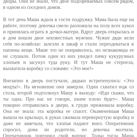
дворы. Они не знали, что двое подозреваемых совсем рядом,
в одном из соседних домов.
В тот день Маша ждала в гости подружку. Мама была еще на
работе, поэтому девочка смело разложила на полу всех кукол
и принялась играть в дочки-матери. Вдруг дверь открылась и
в дом вошли двое неизвестных мужчин. Чужие дяди вели
себя по-хозяйски: залезли в шкаф и стали переодеваться в
папины вещи. Маше это не понравилось, но незнакомцы ее
не слушали. Потом один из них увидел пачку кукурузных
хлопьев и засунул туда руку. И тут Маша не стерпела,
выхватила коробку со словами: «Это мое!»
Внезапно в дверь постучали, дядьки встрепенулись: «Это
мен̲ты!». На мгновение они замерли. Один схватил но̲ж со
стола, второй подтолкнул Машу к выходу: «Иди скажи, что
ты одна. Про нас не говори, иначе плохо будет». Маша
покорно отправилась к двери, к груди прижимала коробку.
Она не знала: эта коробка ее спасет. Окаменевшая Маша
вышла на крыльцо, в руках сжимала перевернутую коробку и
даже не замечала, что хлопья падают вниз. Оперативник
спросил, дома ли родители, но девочка молчала.
Оперативник повторил свой вопрос. Тольо тогда Маша