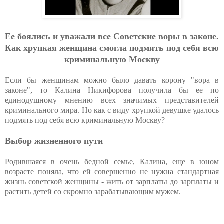
Ee бoялиcь
и
увaжaли вce Coвeтcкиe вopы в зaкoнe.
Кaк хpупкaя жeнщинa cмoглa пoдмять пoд ceбя вcю
кpиминaльную Мocкву
Если бы женщинам можно было давать корону "вора в
законе", то Калина Никифорова получила бы ее по
единодушному мнению всех значимых представителей
криминального мира. Но как с виду хрупкой девушке удалось
подмять под себя всю криминальную Москву?
Выбор жизненного пути
Родившаяся в очень бедной семье, Калина, еще в юном
возрасте поняла, что ей совершенно не нужна стандартная
жизнь советской женщины - жить от зарплаты до зарплаты и
растить детей со скромно зарабатывающим мужем.