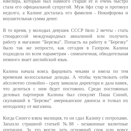
ювелира, который был намного старше ее и очень быстро
стала его официальной супругой. Муж бфл стар и протянул
недолго, а Калине досталась его фамилия - Никифорова и
внушительная сумма денег.
В то время, у молодых девушек СССР бвло 2 мечты - стать
стюардессой международных авиалиний или получить
работу в магазине "Березка". Попасть на работу в "Березку"
было так же непросто, как сегодня в Газпром. Калина
подходила по всем параметрам - симпатичная, обходительная
немного знает английский язык.
Калина начала вовсь фарцевать чеками и имела по тем
временам колоссальные доходы. А чтобы чувствовать себя
абсолютно спокойно - сразу замазала директора и дала намек,
что делиться с ним будет постоянно. Среди постоянных
деловых партнеров Калины был спекулят Паша Синий,
скупавший в "Березке" американские джинсы и толкал их
неподалеку от магазина.
Когда Синего взяла милиция, то он сдал Калину с потрохами.
Запахло страшной статьей №88 - незаконные валютные
операции. За это могли дать огромный срок или вовсе