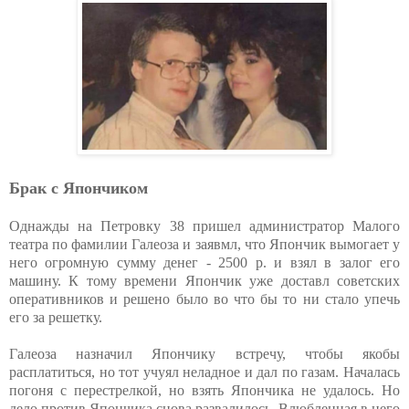
Брак с Япончиком
Однажды на Петровку 38 пришел администратор Малого
театра по фамилии Галеоза и заявмл, что Япончик вымогает у
него огромную сумму денег - 2500 р. и взял в залог его
машину. К тому времени Япончик уже доставл советских
оперативников и решено было во что бы то ни стало упечь
его за решетку.
Галеоза назначил Япончику встречу, чтобы якобы
расплатиться, но тот учуял неладное и дал по газам. Началась
погоня с перестрелкой, но взять Япончика не удалось. Но
дело против Япончика снова развалилось. Влюбленная в него