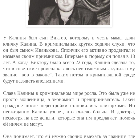
У Калины был сын Виктор, которому в честь мамы дали
кличку Калина. В криминальных кругах ходили слухи, что
он был сыном Иванькова. Япончик его активно продвигал и
называл своим приемником. Впервые в тюрьму он попал в 18
лет. А когда Виктору было всего 22 года, Калина сделала то,
что в советские времена казалось невозможным - купила ему
звание "вор в законе". Таких потом в криминальной среде
будут называть апельсинами.
Слава Калины в криминальном мире росла. Это была уже не
просто мошенница, а экономист и предприниматель. Такеи
граждане после перестройки становились олигархами. Но
неожиданно Калина узнает, что тяжело больна. И доктора,
несмотря на все деньги, которые она им предлагает, помочь
ей ничем не могут.
Она понимает, что ей нужно срочно выехать за границу, где