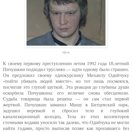
life.ru
К своему первому преступлению летом 1992 года 18-летний
Пичушкин подходил трусливо — идти одному было страшно.
Он предложил своему однокурснику Михаилу Одийчуку
«пойти убивать людей вместе», но тот лишь посмеялся,
посчитав это глупой шуткой. Эта реакция до глубины души
оскорбила Пичушкина: его величие снова обесценили.
Судьба товарища была решена — он сам стал первой
жертвой. Пичушкин заманил Мишу в Битцевский парк,
задушил веревкой и сбросил тело в глубокий
канализационный колодец. Тела из этих коллекторов
сточными водами уносило так далеко, что Одийчука не могли
найти годами, просто выписав позже как пропавшего без