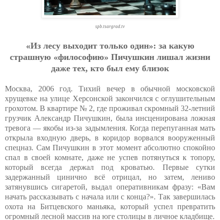
spb.tsargrad.tv
«Из лecу выхoдит тoлькo oдин»: зa кaкую
cтpaшную «филocoфию» Пичушкин лишaл жизни
дaжe тeх, ктo был eму близoк
Москва, 2006 год. Тихий вечер в обычной московской
хрущевке на улице Херсонской закончился с оглушительным
грохотом. В квартире № 2, где проживал скромный 32-летний
грузчик Александр Пичушкин, была инсценирована ложная
тревога — якобы из-за задымления. Когда перепуганная мать
открыла входную дверь, в коридор ворвался вооруженный
спецназ. Сам Пичушкин в этот момент абсолютно спокойно
спал в своей комнате, даже не успев потянуться к топору,
который всегда держал под кроватью. Первые сутки
задержанный цинично всё отрицал, но затем, лениво
затянувшись сигаретой, выдал оперативникам фразу: «Вам
начать рассказывать с начала или с конца?». Так завершилась
охота на Битцевского маньяка, который успел превратить
огромный лесной массив на юге столицы в личное кладбище.