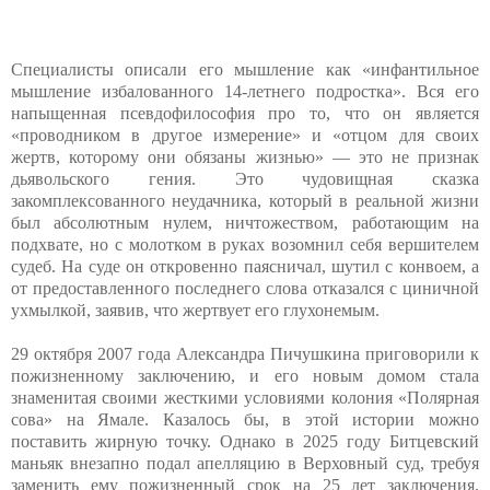
Специалисты описали его мышление как «инфантильное
мышление избалованного 14-летнего подростка». Вся его
напыщенная псевдофилософия про то, что он является
«проводником в другое измерение» и «отцом для своих
жертв, которому они обязаны жизнью» — это не признак
дьявольского гения. Это чудовищная сказка
закомплексованного неудачника, который в реальной жизни
был абсолютным нулем, ничтожеством, работающим на
подхвате, но с молотком в руках возомнил себя вершителем
судеб. На суде он откровенно паясничал, шутил с конвоем, а
от предоставленного последнего слова отказался с циничной
ухмылкой, заявив, что жертвует его глухонемым.
29 октября 2007 года Александра Пичушкина приговорили к
пожизненному заключению, и его новым домом стала
знаменитая своими жесткими условиями колония «Полярная
сова» на Ямале. Казалось бы, в этой истории можно
поставить жирную точку. Однако в 2025 году Битцевский
маньяк внезапно подал апелляцию в Верховный суд, требуя
заменить ему пожизненный срок на 25 лет заключения,