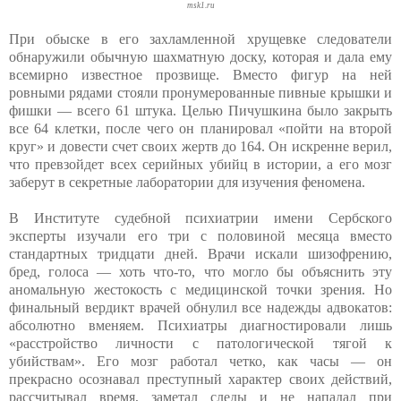
msk1.ru
При обыске в его захламленной хрущевке следователи
обнаружили обычную шахматную доску, которая и дала ему
всемирно известное прозвище. Вместо фигур на ней
ровными рядами стояли пронумерованные пивные крышки и
фишки — всего 61 штука. Целью Пичушкина было закрыть
все 64 клетки, после чего он планировал «пойти на второй
круг» и довести счет своих жертв до 164. Он искренне верил,
что превзойдет всех серийных убийц в истории, а его мозг
заберут в секретные лаборатории для изучения феномена.
В Институте судебной психиатрии имени Сербского
эксперты изучали его три с половиной месяца вместо
стандартных тридцати дней. Врачи искали шизофрению,
бред, голоса — хоть что-то, что могло бы объяснить эту
аномальную жестокость с медицинской точки зрения. Но
финальный вердикт врачей обнулил все надежды адвокатов:
абсолютно вменяем. Психиатры диагностировали лишь
«расстройство личности с патологической тягой к
убийствам». Его мозг работал четко, как часы — он
прекрасно осознавал преступный характер своих действий,
рассчитывал время, заметал следы и не нападал при