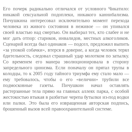
Его почерк радикально отличался от условного Чикатило:
никакой сексуальной подоплеки, никакого каннибализма.
Пичушкина интересовал исключительно момент перехода
человека из живого состояния в неживое — он упивался
своей властью над смертью. Он выбирал тех, кто слабее и не
мог дать отпор: стариков, инвалидов, местных алкоголиков.
Сценарий всегда был одинаков — подсел, предложил выпить
«за упокой собачки», втерся в доверие, а когда человек терял
бдительность, следовал страшный удар молотком по затылку.
Со временем его манера эволюционировала в сторону
запредельного цинизма. Если поначалу он прятал трупы в
колодцы, то к 2005 году тайного триумфа ему стало мало —
ему требовалось, чтобы о его «величии» трубили все
подмосковные газеты. Пичушкин начал оставлять
растерзанные тела прямо на главных аллеях парка, с особой
жестокостью втыкая в разбитые черепа бутылки из-под водки
или палки. Это была его извращенная авторская подпись,
брошенный вызов всей правоохранительной системе.