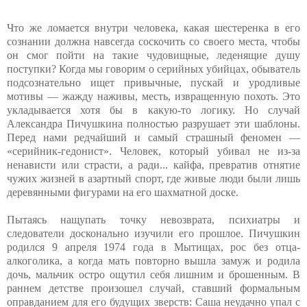
Что же ломается внутри человека, какая шестеренка в его
сознании должна навсегда соскочить со своего места, чтобы
он смог пойти на такие чудовищные, леденящие душу
поступки? Когда мы говорим о серийных убийцах, обыватель
подсознательно ищет привычные, пускай и уродливые
мотивы — жажду наживы, месть, извращенную похоть. Это
укладывается хотя бы в какую-то логику. Но случай
Александра Пичушкина полностью разрушает эти шаблоны.
Перед нами редчайший и самый страшный феномен —
«серийник-гедонист». Человек, который убивал не из-за
ненависти или страсти, а ради... кайфа, превратив отнятие
чужих жизней в азартный спорт, где живые люди были лишь
деревянными фигурами на его шахматной доске.
Пытаясь нащупать точку невозврата, психиатры и
следователи досконально изучили его прошлое. Пичушкин
родился 9 апреля 1974 года в Мытищах, рос без отца-
алкоголика, а когда мать повторно вышла замуж и родила
дочь, мальчик остро ощутил себя лишним и брошенным. В
раннем детстве произошел случай, ставший формальным
оправданием для его будущих зверств: Саша неудачно упал с