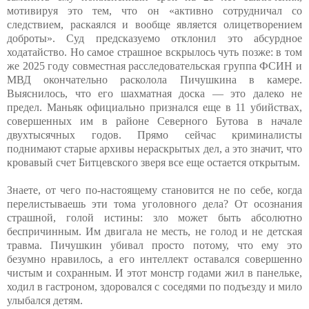
мотивируя это тем, что он «активно сотрудничал со
следствием, раскаялся и вообще является олицетворением
доброты». Суд предсказуемо отклонил это абсурдное
ходатайство. Но самое страшное вскрылось чуть позже: в том
же 2025 году совместная расследовательская группа ФСИН и
МВД окончательно расколола Пичушкина в камере.
Выяснилось, что его шахматная доска — это далеко не
предел. Маньяк официально признался еще в 11 убийствах,
совершенных им в районе Северного Бутова в начале
двухтысячных годов. Прямо сейчас криминалисты
поднимают старые архивы нераскрытых дел, а это значит, что
кровавый счет Битцевского зверя все еще остается открытым.
Знаете, от чего по-настоящему становится не по себе, когда
перелистываешь эти тома уголовного дела? От осознания
страшной, голой истины: зло может быть абсолютно
беспричинным. Им двигала не месть, не голод и не детская
травма. Пичушкин убивал просто потому, что ему это
безумно нравилось, а его интеллект оставался совершенно
чистым и сохранным. И этот монстр годами жил в панельке,
ходил в гастроном, здоровался с соседями по подъезду и мило
улыбался детям.