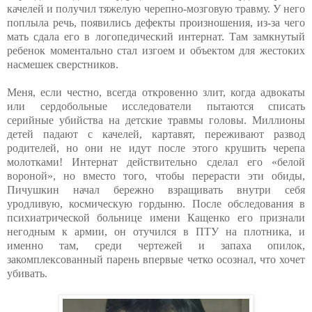
качелей и получил тяжелую черепно-мозговую травму. У него
поплыла речь, появились дефекты произношения, из-за чего
мать сдала его в логопедический интернат. Там замкнутый
ребенок моментально стал изгоем и объектом для жестоких
насмешек сверстников.
Меня, если честно, всегда откровенно злит, когда адвокаты
или сердобольные исследователи пытаются списать
серийные убийства на детские травмы головы. Миллионы
детей падают с качелей, картавят, переживают развод
родителей, но они не идут после этого крушить черепа
молотками! Интернат действительно сделал его «белой
вороной», но вместо того, чтобы перерасти эти обиды,
Пичушкин начал бережно взращивать внутри себя
уродливую, космическую гордыню. После обследования в
психиатрической больнице имени Кащенко его признали
негодным к армии, он отучился в ПТУ на плотника, и
именно там, среди чертежей и запаха опилок,
закомплексованный парень впервые четко осознал, что хочет
убивать.