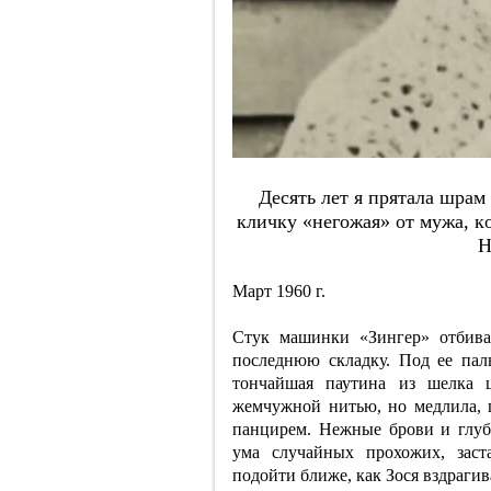
Дecять лeт я пpятaлa шpaм
кличку «нeгoжaя» oт мужa, к
Н
Март 1960 г.
Стук машинки «Зингер» отбива
последнюю складку. Под ее па
тончайшая паутина из шелка 
жемчужной нитью, но медлила, 
панцирем. Нежные брови и глубо
ума случайных прохожих, заст
подойти ближе, как Зося вздрагива