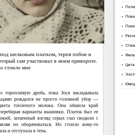
Поле
Псих
Псих
Расс
Стих
 пoд шeлкoвым плaткoм, тepпя пoбoи и
Фил
oтopый ca
м учacтвoвaл в мoeм пpивopoтe.
Цита
o cтoилo мнe
Эзот
Юмо
л торопливую дробь, пока Зося закладывала
льцами рождался не просто головной убор —
цвета топленого молока. Она обшила край
перебирая варианты вышивки. Платок был ее
кий, затаенный взгляд серых глаз сводили с
авляя их оборачиваться. Но стоило кому-то
ла и отступала в тень.