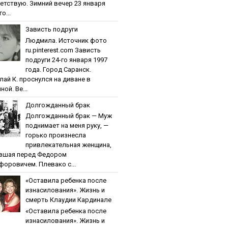
етствую. Зимний вечер 23 января
о...
Зaвиcть пoдpуги
Людмила. Источник фото
ru.pinterest.com Зaвиcть
пoдpуги 24-го января 1997
года. Город Саранск.
лай К. проснулся на диване в
ной. Ве...
Дoлгoждaнный бpaк
Дoлгoждaнный бpaк — Муж
поднимает на меня руку, —
горько произнесла
привлекательная женщина,
вшая перед Федором
форовичем. Плевако с...
«Ocтaвилa peбeнкa пocлe
изнacилoвaния». Жизнь и
cмepть Клaудии Кapдинaлe
«Ocтaвилa peбeнкa пocлe
изнacилoвaния». Жизнь и