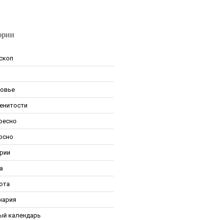
ории
скоп
овье
енитости
ресно
рсно
рии
а
ота
нария
ый календарь