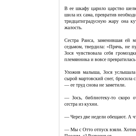
В ее шкафу царило царство шел
шила их сама, превратив необходи
тридцатиградусную жару она ку
жалость.
Сестра Раиса, заменившая ей м
седьмом, твердила: «Прячь, не п
Зося чувствовала себя громозд
племянника и вовсе превратилась
Уложив малыша, Зося услышала 
сырой мартовский снег, бросила 
— ее труд снова не заметили.
— Зось, библиотеку-то скоро 
сестра из кухни.
— Через две недели обещают. А ч
— Мы с Отто отпуск взяли. Хотим
Поедем, а? Развеешься.