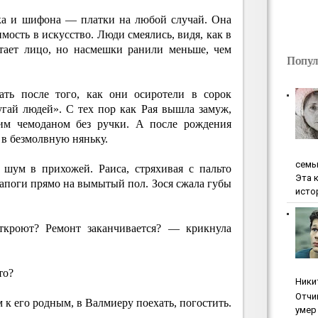
ка и шифона — платки на любой случай. Она
мость в искусство. Люди смеялись, видя, как в
тает лицо, но насмешки ранили меньше, чем
Попул
ать после того, как они осиротели в сорок
угай людей». С тех пор как Рая вышла замуж,
ким чемоданом без ручки. А после рождения
 в безмолвную няньку.
ceмь
шум в прихожей. Раиса, стряхивая с пальто
Эта 
сапоги прямо на вымытый пол. Зося сжала губы
исто
откроют? Ремонт заканчивается? — крикнула
то?
Ники
Oтчи
 к его родным, в Валмиеру поехать, погостить.
умep 