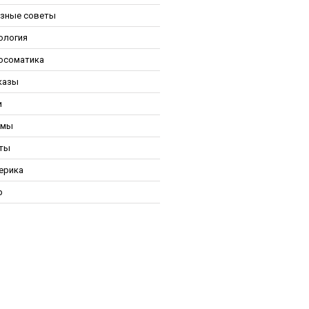
зные советы
ология
осоматика
казы
и
ьмы
ты
ерика
р