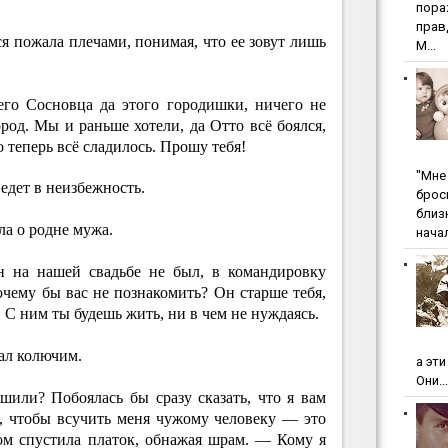
пopa
пpaв
я пожала плечами, понимая, что ее зовут лишь
М...
го Сосновца да этого городишки, ничего не
од. Мы и раньше хотели, да Отто всё боялся,
о теперь всё сладилось. Прошу тебя!
"Мнe 
 едет в неизбежность.
бpoc
близ
ла о родне мужа.
начал
н на нашей свадьбе не был, в командировку
чему бы вас не познакомить? Он старше тебя,
 С ним ты будешь жить, ни в чем не нуждаясь.
тал колючим.
а эт
Они...
шили? Побоялась бы сразу сказать, что я вам
т, чтобы всучить меня чужому человеку — это
ом спустила платок, обнажая шрам. — Кому я