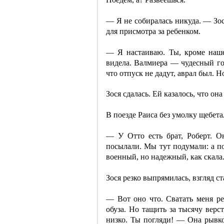
— Я не собиралась никуда. — Зос
для присмотра за ребенком.
— Я настаиваю. Ты, кроме наше
видела. Валмиера — чудесный гор
что отпуск не дадут, аврал был. Н
Зося сдалась. Ей казалось, что она
В поезде Раиса без умолку щебета
— У Отто есть брат, Роберт. О
посылали. Мы тут подумали: а по
военный, но надежный, как скала.
Зося резко выпрямилась, взгляд с
— Вот оно что. Сватать меня ре
обуза. Но тащить за тысячу верс
низко. Ты погляди! — Она рывк