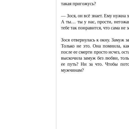
такая пригожусь?
— Зося, он всё знает. Ему нужна х
А ты… ты у нас, прости, негожая
тебе так понравится, что сама не 
Зося отвернулась к окну. Замуж з
Только не это. Она помнила, ка
после ее смерти просто исчез, ост
выскочила замуж без любви, толь
ее путь? Ни за что. Чтобы пото
мужчинам?