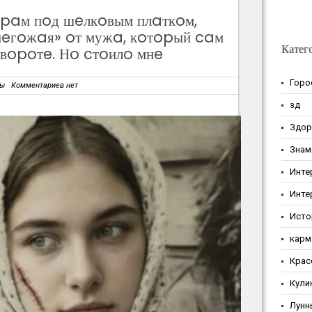
шpaм пoд шeлкoвым плaткoм,
«нeгoжaя» oт мужa, кoтopый caм
Катег
вopoтe. Нo cтoилo мнe
Горо
зы
Комментариев нет
зд
Здор
Знам
Инте
Инте
Исто
карм
Крас
Кули
Лунн