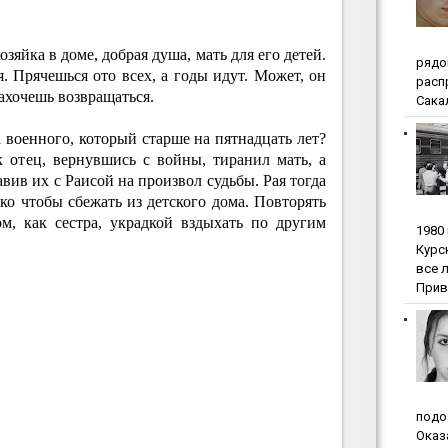
озяйка в доме, добрая душа, мать для его детей.
pядo
. Прячешься ото всех, а годы идут. Может, он
pacп
захочешь возвращаться.
Сакал
а военного, который старше на пятнадцать лет?
к отец, вернувшись с войны, тиранил мать, а
авив их с Раисой на произвол судьбы. Рая тогда
ко чтобы сбежать из детского дома. Повторять
м, как сестра, украдкой вздыхать по другим
1980
Куpc
вce 
Прив
пoдo
Oкaз