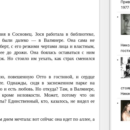
Прив
1977 г
ия в Сосновец. Зося работала в библиотеке,
е были далеко — в Валмиере. Она сама не
Нико
оберт, с его резкими чертами лица и властным,
гости
 ее до дрожи. Она боялась оставаться с ним
ок. Но стоило им уехать, как страх сменился
ию, повешенную Отто в гостиной, и сердце
ете. Однажды, сидя в заснеженном парке на
стоя
то и есть любовь. Но откуда? Там, в Валмиере,
Ники
 кроме неловкости. Может, потому что он
ы? Единственный, кто, казалось, не видел ее
 днем мечтала: вот сейчас она идет по аллее, а