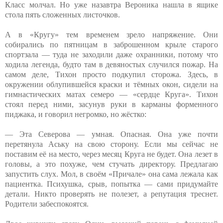
Класс молчал. Но уже назавтра Вероника нашла в ящике
стола пять сложенных листочков.
А в «Кругу» тем временем зрело напряжение. Они
собирались по пятницам в заброшенном крыле старого
спортзала — туда не заходили даже охранники, потому что
ходила легенда, будто там в девяностых случился пожар. На
самом деле, Тихон просто подкупил сторожа. Здесь, в
окружении облупившейся краски и тёмных окон, сидели на
гимнастических матах семеро — «сердце Круга». Тихон
стоял перед ними, засунув руки в карманы форменного
пиджака, и говорил негромко, но жёстко:
— Эта Северова — умная. Опасная. Она уже почти
перетянула Аську на свою сторону. Если мы сейчас не
поставим её на место, через месяц Круга не будет. Она лезет в
головы, а это похуже, чем стучать директору. Предлагаю
запустить слух. Мол, в своём «Причале» она сама лежала как
пациентка. Психушка, срыв, попытка — сами придумайте
детали. Никто проверять не полезет, а репутация треснет.
Родители забеспокоятся.