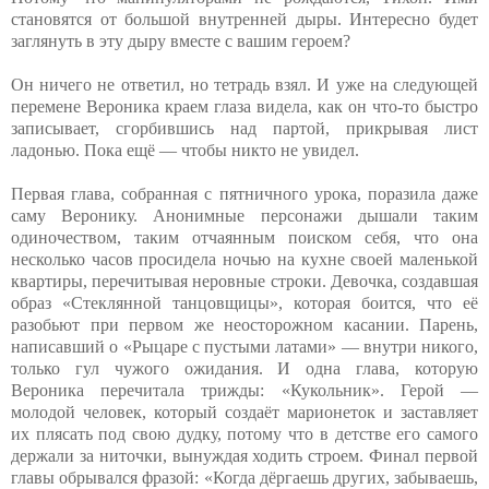
становятся от большой внутренней дыры. Интересно будет
заглянуть в эту дыру вместе с вашим героем?
Он ничего не ответил, но тетрадь взял. И уже на следующей
перемене Вероника краем глаза видела, как он что-то быстро
записывает, сгорбившись над партой, прикрывая лист
ладонью. Пока ещё — чтобы никто не увидел.
Первая глава, собранная с пятничного урока, поразила даже
саму Веронику. Анонимные персонажи дышали таким
одиночеством, таким отчаянным поиском себя, что она
несколько часов просидела ночью на кухне своей маленькой
квартиры, перечитывая неровные строки. Девочка, создавшая
образ «Стеклянной танцовщицы», которая боится, что её
разобьют при первом же неосторожном касании. Парень,
написавший о «Рыцаре с пустыми латами» — внутри никого,
только гул чужого ожидания. И одна глава, которую
Вероника перечитала трижды: «Кукольник». Герой —
молодой человек, который создаёт марионеток и заставляет
их плясать под свою дудку, потому что в детстве его самого
держали за ниточки, вынуждая ходить строем. Финал первой
главы обрывался фразой: «Когда дёргаешь других, забываешь,