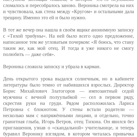
сломалось и пересобралось заново. Вероника смотрела на них
и чувствовала, как стена между «Кругом» и остальными дала
трещину. Именно это ей и было нужно.
В тот же вечер она нашла в своём ящике анонимную записку
с «Тихой трибуны». На ней было всего одно предложение,
написанное тем же угловатым почерком: «Я боюсь, что стану
таким же, как мой отец. И тогда я уже никого не смогу
полюбить — даже себя».
Вероника сложила записку и убрала в карман.
День открытого урока выдался солнечным, но в кабинете
литературы было темно от набившихся взрослых. Директор
Борис Михайлович Златогоров — импозантный седой
мужчина с вечной полуулыбкой — сел в первом ряду,
скрестив руки на груди. Рядом расположилась Лариса
Петровна с блокнотом. У стены встали родители —
несколько мам с напряжёнными лицами, и отдельно, точно
гранитная глыба, Игорь Ветров, отец Тихона. Он явился без
приглашения, узнав о «скандальной» учительнице, и теперь
буравил Веронику взглядом, в котором читалась привычка