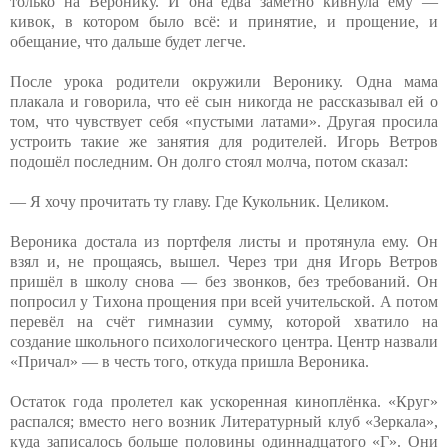
только на Веронику. И она едва заметно кивнула ему —
кивок, в котором было всё: и принятие, и прощение, и
обещание, что дальше будет легче.
После урока родители окружили Веронику. Одна мама
плакала и говорила, что её сын никогда не рассказывал ей о
том, что чувствует себя «пустыми латами». Другая просила
устроить такие же занятия для родителей. Игорь Ветров
подошёл последним. Он долго стоял молча, потом сказал:
— Я хочу прочитать ту главу. Где Кукольник. Целиком.
Вероника достала из портфеля листы и протянула ему. Он
взял и, не прощаясь, вышел. Через три дня Игорь Ветров
пришёл в школу снова — без звонков, без требований. Он
попросил у Тихона прощения при всей учительской. А потом
перевёл на счёт гимназии сумму, которой хватило на
создание школьного психологического центра. Центр назвали
«Причал» — в честь того, откуда пришла Вероника.
Остаток года пролетел как ускоренная киноплёнка. «Круг»
распался; вместо него возник Литературный клуб «Зеркала»,
куда записалось больше половины одиннадцатого «Г». Они