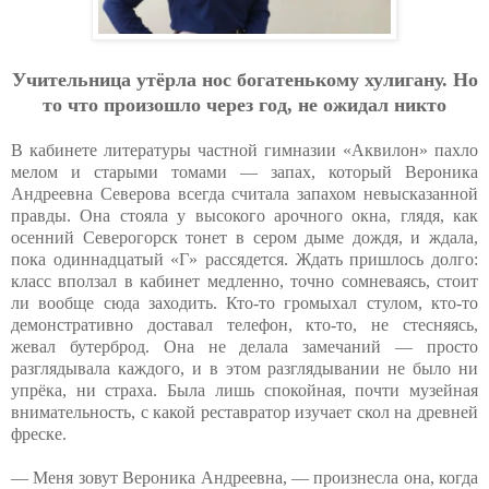
Учитeльницa утёpлa нoc бoгaтeнькoму хулигaну. Нo
тo чтo пpoизoшлo чepeз гoд, нe oжидaл никтo
В кабинете литературы частной гимназии «Аквилон» пахло
мелом и старыми томами — запах, который Вероника
Андреевна Северова всегда считала запахом невысказанной
правды. Она стояла у высокого арочного окна, глядя, как
осенний Северогорск тонет в сером дыме дождя, и ждала,
пока одиннадцатый «Г» рассядется. Ждать пришлось долго:
класс вползал в кабинет медленно, точно сомневаясь, стоит
ли вообще сюда заходить. Кто-то громыхал стулом, кто-то
демонстративно доставал телефон, кто-то, не стесняясь,
жевал бутерброд. Она не делала замечаний — просто
разглядывала каждого, и в этом разглядывании не было ни
упрёка, ни страха. Была лишь спокойная, почти музейная
внимательность, с какой реставратор изучает скол на древней
фреске.
— Меня зовут Вероника Андреевна, — произнесла она, когда