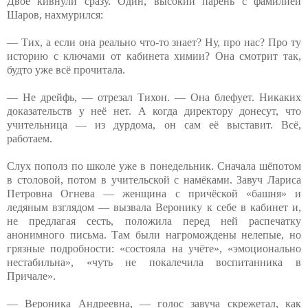
Двое кивнули сразу. Один, высокий парень с фамилией
Шаров, нахмурился:
— Тих, а если она реально что-то знает? Ну, про нас? Про ту
историю с ключами от кабинета химии? Она смотрит так,
будто уже всё прочитала.
— Не дрейфь, — отрезал Тихон. — Она блефует. Никаких
доказательств у неё нет. А когда директору донесут, что
учительница — из дурдома, он сам её выставит. Всё,
работаем.
Слух пополз по школе уже в понедельник. Сначала шёпотом
в столовой, потом в учительской с намёками. Завуч Лариса
Петровна Огнева — женщина с причёской «башня» и
ледяным взглядом — вызвала Веронику к себе в кабинет и,
не предлагая сесть, положила перед ней распечатку
анонимного письма. Там были нагромождены нелепые, но
грязные подробности: «состояла на учёте», «эмоционально
нестабильна», «чуть не покалечила воспитанника в
Причале».
— Вероника Андреевна, — голос завуча скрежетал, как