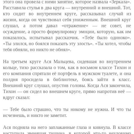
этого она провела с ними занятие, которое назвала «Зеркала».
Расставила стулья в два круга — внутренний и внешний. Тот,
кто сидит во внутреннем круге, рассказывал случай из
жизни, когда он чувствовал себя униженным. Внешний круг
слушал, а потом давал «отражение» — не совет, не
осуждение, а просто формулировку эмоции, которую, как им
показалось, испытывал рассказчик. «Тебе было одиноко».
«Ты злился, но боялся показать эту злость». «Ты хотел, чтобы
тебя обняли, но никто не обнял».
На третьем круге Ася Мальцева, сидевшая во внутреннем
кольце, тихо рассказала о том, как в восьмом классе Тихон и
его компания спрятали её портфель в мужском туалете, и она
полдня просидела в библиотеке, боясь зайти в класс.
Внешний круг слушал, опустив головы. Когда Ася закончила,
Тихон — он сидел во внешнем круге, прямо напротив неё —
вдруг сказал:
— Тебе было страшно, что ты никому не нужна. И что ты
исчезнешь, и никто не заметит.
Ася подняла на него заплаканные глаза и кивнула. В классе
наступила звенящая тишина, в которой что-то неуловимо