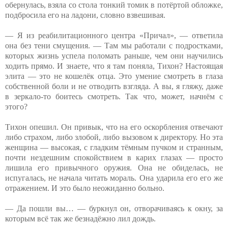
обернулась, взяла со стола тонкий томик в потёртой обложке,
подбросила его на ладони, словно взвешивая.
— Я из реабилитационного центра «Причал», — ответила
она без тени смущения. — Там мы работали с подростками,
которых жизнь успела поломать раньше, чем они научились
ходить прямо. И знаете, что я там поняла, Тихон? Настоящая
элита — это не кошелёк отца. Это умение смотреть в глаза
собственной боли и не отводить взгляда. А вы, я гляжу, даже
в зеркало-то боитесь смотреть. Так что, может, начнём с
этого?
Тихон опешил. Он привык, что на его оскорбления отвечают
либо страхом, либо злобой, либо вызовом к директору. Но эта
женщина — высокая, с гладким тёмным пучком и странным,
почти нездешним спокойствием в карих глазах — просто
лишила его привычного оружия. Она не обиделась, не
испугалась, не начала читать мораль. Она ударила его его же
отражением. И это было неожиданно больно.
— Да пошли вы… — буркнул он, отворачиваясь к окну, за
которым всё так же безнадёжно лил дождь.