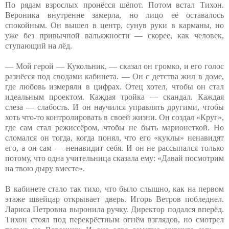
По рядам взрослых пронёсся шёпот. Потом встал Тихон.
Вероника внутренне замерла, но лицо её оставалось
спокойным. Он вышел в центр, сунув руки в карманы, но
уже без привычной вальяжности — скорее, как человек,
ступающий на лёд.
— Мой герой — Кукольник, — сказал он громко, и его голос
разнёсся под сводами кабинета. — Он с детства жил в доме,
где любовь измеряли в цифрах. Отец хотел, чтобы он стал
идеальным проектом. Каждая тройка — скандал. Каждая
слеза — слабость. И он научился управлять другими, чтобы
хоть что-то контролировать в своей жизни. Он создал «Круг»,
где сам стал режиссёром, чтобы не быть марионеткой. Но
сломался он тогда, когда понял, что его «куклы» ненавидят
его, а он сам — ненавидит себя. И он не рассыпался только
потому, что одна учительница сказала ему: «Давай посмотрим
на твою дыру вместе».
В кабинете стало так тихо, что было слышно, как на первом
этаже швейцар открывает дверь. Игорь Ветров побледнел.
Лариса Петровна выронила ручку. Директор подался вперёд.
Тихон стоял под перекрёстным огнём взглядов, но смотрел