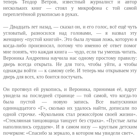
теперь Теодор Ветров, известный журналист и автор
нескольких книг — стоял у микрофона с той самой
переплетённой рукописью в руках.
— Двадцать лет назад, — сказал он, и его голос, всё ещё чуть
угловатый, разносился над головами, — я назвал эту
женщину «пустой книгой». Это была лучшая ложь, которую я
когда-либо произносил, потому что именно её ответ помог
мне понять, что каждая книга — чудо, если ты умеешь читать.
Вероника Андреевна научила нас одному простому правилу:
дверь всегда открыта. Не для того, чтобы уйти, а чтобы
однажды войти — к самому себе. И теперь мы открываем эту
дверь для всех, кто боится постучать.
Он протянул ей рукопись, и Вероника, принимая её, вдруг
увидела на последней странице — той самой, что когда-то
была пустой — новую запись. Все выпускники
одиннадцатого «Г», сколько их удалось найти, дописали по
одной строчке. «Кукольник стал режиссёром своей жизни».
«Стеклянная танцовщица танцует без страха». «Пустые латы
наполнились сердцем». И в самом низу — круглым детским
почерком: «Спасибо за зеркало, в котором мы увидели свет».