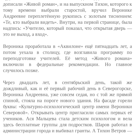
дописали «Живой роман», и на выпускном Тихон, которого к
тому времени выбрали старостой, вручил Веронике
Андреевне переплетённую рукопись с золотым тиснением:
«Те, кто выбрали видеть». Внутри, на первой странице, была
надпись: «Учителю, который показал, что открытая дверь —
это не выход, а вход».
Вероника проработала в «Аквилоне» ещё пятнадцать лет, а
потом уехала в столицу, где возглавила программу по
переподготовке учителей. Её метод «Живого романа»
включили в федеральные рекомендации. Но главное
случилось позже.
Через двадцать лет, в сентябрьский день, такой же
дождливый, как и её первый рабочий день в Северогорске,
Вероника Андреевна, уже совсем седая, но с той же прямой
спиной, стояла на пороге нового здания. На фасаде горели
буквы: «Культурно-психологический центр имени Вероники
Северовой». Открывать центр пригласили самых первых её
учеников. Ася Мальцева стала детским психологом и вела
здесь бесплатные группы для подростков. Шаров работал в
администрации города и выбивал гранты. А Тихон Ветров —