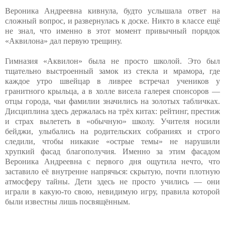
Вероника Андреевна кивнула, будто услышала ответ на
сложный вопрос, и развернулась к доске. Никто в классе ещё
не знал, что именно в этот момент привычный порядок
«Аквилона» дал первую трещину.
Гимназия «Аквилон» была не просто школой. Это был
тщательно выстроенный замок из стекла и мрамора, где
каждое утро швейцар в ливрее встречал учеников у
гранитного крыльца, а в холле висела галерея спонсоров —
отцы города, чьи фамилии значились на золотых табличках.
Дисциплина здесь держалась на трёх китах: рейтинг, престиж
и страх вылететь в «обычную» школу. Учителя носили
бейджи, улыбались на родительских собраниях и строго
следили, чтобы никакие «острые темы» не нарушили
хрупкий фасад благополучия. Именно за этим фасадом
Вероника Андреевна с первого дня ощутила нечто, что
заставило её внутренне напрячься: скрытую, почти плотную
атмосферу тайны. Дети здесь не просто учились — они
играли в какую-то свою, невидимую игру, правила которой
были известны лишь посвящённым.