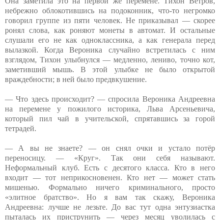
Она заметила это на первой же перемене. Тихон Ветров,
небрежно облокотившись на подоконник, что-то негромко
говорил группе из пяти человек. Не приказывал — скорее
ронял слова, как роняют монеты в автомат. И остальные
слушали его не как одноклассника, а как генерала перед
вылазкой. Когда Вероника случайно встретилась с ним
взглядом, Тихон улыбнулся — медленно, лениво, точно кот,
заметивший мышь. В этой улыбке не было открытой
враждебности; в ней было предвкушение.
— Что здесь происходит? — спросила Вероника Андреевна
на перемене у пожилого историка, Льва Арсеньевича,
который пил чай в учительской, спрятавшись за горой
тетрадей.
— А вы не знаете? — он снял очки и устало потёр
переносицу. — «Круг». Так они себя называют.
Неформальный клуб. Есть с десятого класса. Кто в него
входит — тот неприкосновенен. Кто нет — может стать
мишенью. Формально ничего криминального, просто
«элитное братство». Но я вам так скажу, Вероника
Андреевна: лучше не лезьте. До вас тут одна энтузиастка
пыталась их приструнить — через месяц уволилась с