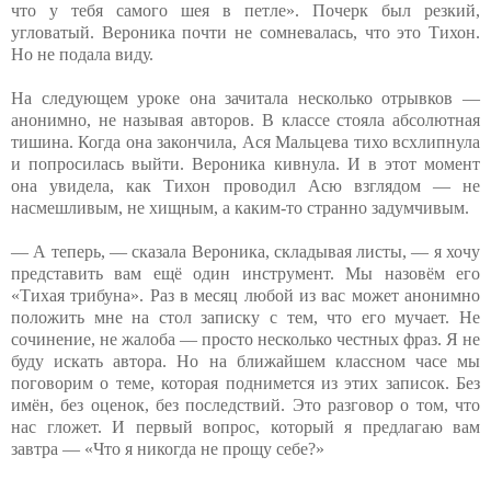
что у тебя самого шея в петле». Почерк был резкий,
угловатый. Вероника почти не сомневалась, что это Тихон.
Но не подала виду.
На следующем уроке она зачитала несколько отрывков —
анонимно, не называя авторов. В классе стояла абсолютная
тишина. Когда она закончила, Ася Мальцева тихо всхлипнула
и попросилась выйти. Вероника кивнула. И в этот момент
она увидела, как Тихон проводил Асю взглядом — не
насмешливым, не хищным, а каким-то странно задумчивым.
— А теперь, — сказала Вероника, складывая листы, — я хочу
представить вам ещё один инструмент. Мы назовём его
«Тихая трибуна». Раз в месяц любой из вас может анонимно
положить мне на стол записку с тем, что его мучает. Не
сочинение, не жалоба — просто несколько честных фраз. Я не
буду искать автора. Но на ближайшем классном часе мы
поговорим о теме, которая поднимется из этих записок. Без
имён, без оценок, без последствий. Это разговор о том, что
нас гложет. И первый вопрос, который я предлагаю вам
завтра — «Что я никогда не прощу себе?»