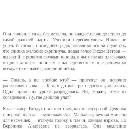
Она говорила тихо, без металла, но каждое слово долетало до
самой дальней парты. Ученики переглянулись. Никто не
ушёл. И тогда с последнего ряда, развалившись на стуле так,
что спинка жалобно скрипнула, подал голос Тихон Ветров —
высокий, с резкими скулами юноша, в чьих глазах плескалась
отцовская нефть пополам с наследственным презрением ко
всему, что не имеет рыночной цены.
— Слышь, а вы вообще кто? — протянул он, нарочно
растягивая слова. — К нам до вас три педагога уволились.
Одна прямо на уроке разрыдалась. Вы, может, тоже из
богадельни? Ну, где дебилов учат?
Класс замер. Воздух стал плотным, как перед грозой. Девочка
с первой парты — худенькая Ася Мальцева, вечная мишень
для насмешек — втянула голову в плечи, ожидая взрыва. Но
Вероника Андреевна не взорвалась. Она медленно