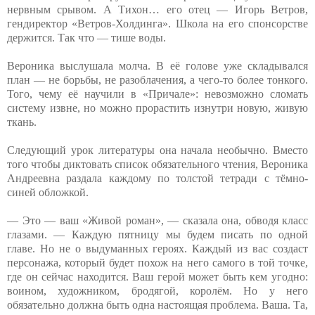
нервным срывом. А Тихон… его отец — Игорь Ветров,
гендиректор «Ветров-Холдинга». Школа на его спонсорстве
держится. Так что — тише воды.
Вероника выслушала молча. В её голове уже складывался
план — не борьбы, не разоблачения, а чего-то более тонкого.
Того, чему её научили в «Причале»: невозможно сломать
систему извне, но можно прорастить изнутри новую, живую
ткань.
Следующий урок литературы она начала необычно. Вместо
того чтобы диктовать список обязательного чтения, Вероника
Андреевна раздала каждому по толстой тетради с тёмно-
синей обложкой.
— Это — ваш «Живой роман», — сказала она, обводя класс
глазами. — Каждую пятницу мы будем писать по одной
главе. Но не о выдуманных героях. Каждый из вас создаст
персонажа, который будет похож на него самого в той точке,
где он сейчас находится. Ваш герой может быть кем угодно:
воином, художником, бродягой, королём. Но у него
обязательно должна быть одна настоящая проблема. Ваша. Та,