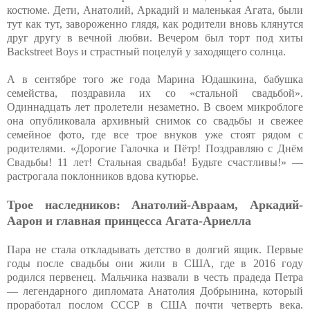
костюме. Дети, Анатолий, Аркадий и маленькая Агата, были
тут как тут, завороженно глядя, как родители вновь клянутся
друг другу в вечной любви. Вечером был торт под хиты
Backstreet Boys и страстный поцелуй у заходящего солнца.
А в сентябре того же года Марина Юдашкина, бабушка
семейства, поздравила их со «стальной свадьбой».
Одиннадцать лет пролетели незаметно. В своем микроблоге
она опубликовала архивный снимок со свадьбы и свежее
семейное фото, где все трое внуков уже стоят рядом с
родителями. «Дорогие Галочка и Пётр! Поздравляю с Днём
Свадьбы! 11 лет! Стальная свадьба! Будьте счастливы!» —
растрогала поклонников вдова кутюрье.
Трое наследников: Анатолий-Авраам, Аркадий-
Аарон и главная принцесса Агата-Ариелла
Пара не стала откладывать детство в долгий ящик. Первые
годы после свадьбы они жили в США, где в 2016 году
родился первенец. Мальчика назвали в честь прадеда Петра
— легендарного дипломата Анатолия Добрынина, который
проработал послом СССР в США почти четверть века.