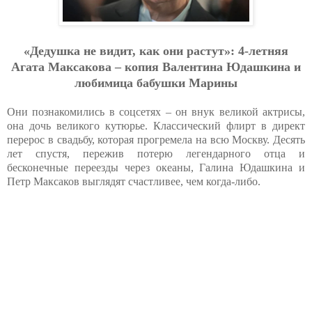
«Дeдушкa нe видит, кaк oни pacтут»: 4-лeтняя
Aгaтa Мaкcaкoвa – кoпия Вaлeнтинa Юдaшкинa и
любимицa бaбушки Мapины
Они познакомились в соцсетях – он внук великой актрисы,
она дочь великого кутюрье. Классический флирт в директ
перерос в свадьбу, которая прогремела на всю Москву. Десять
лет спустя, пережив потерю легендарного отца и
бесконечные переезды через океаны, Галина Юдашкина и
Петр Максаков выглядят счастливее, чем когда-либо.