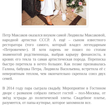
Петр Максаков оказался внуком самой Людмилы Максаковой,
народной артистки СССР. А ещё – сыном известного
ресторатора (того самого, который владел легендарным
«Петровичем»). И хотя парень не пошел по стопам
знаменитой родственницы, выбрав карьеру финансиста, в
кровях его текла та самая артистическая порода. Переписка
быстро перетекла в нечто большее. Как позже признавалась
Галина, бабушка Петра, Людмила Васильевна, встретила её с
невероятным теплом, чем окончательно скрепила союз двух
семей.
В 2014 году пара сыграла свадьбу. Мероприятие в Гостином
дворе с размахом собрало пятьсот гостей – пол-Москвы, от
звёзд эстрады до политической элиты. Свадебное платье,
разумеется, от папы-кутюрье, которое запомнили все.