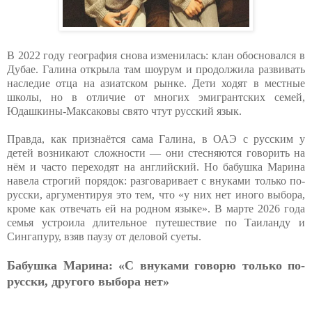
В 2022 году география снова изменилась: клан обосновался в
Дубае. Галина открыла там шоурум и продолжила развивать
наследие отца на азиатском рынке. Дети ходят в местные
школы, но в отличие от многих эмигрантских семей,
Юдашкины-Максаковы свято чтут русский язык.
Правда, как признаётся сама Галина, в ОАЭ с русским у
детей возникают сложности — они стесняются говорить на
нём и часто переходят на английский. Но бабушка Марина
навела строгий порядок: разговаривает с внуками только по-
русски, аргументируя это тем, что «у них нет иного выбора,
кроме как отвечать ей на родном языке». В марте 2026 года
семья устроила длительное путешествие по Таиланду и
Сингапуру, взяв паузу от деловой суеты.
Бабушка Марина: «С внуками говорю только по-
русски, другого выбора нет»