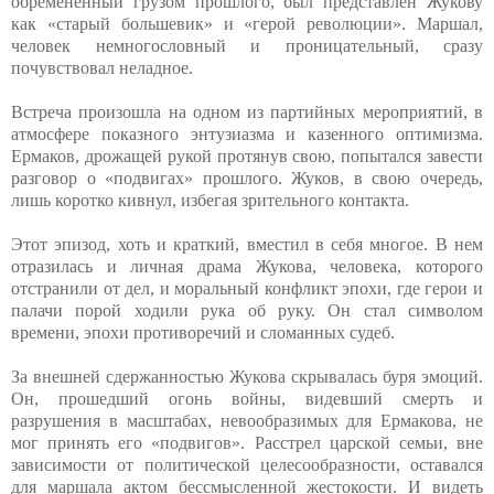
обремененный грузом прошлого, был представлен Жукову
как «старый большевик» и «герой революции». Маршал,
человек немногословный и проницательный, сразу
почувствовал неладное.
Встреча произошла на одном из партийных мероприятий, в
атмосфере показного энтузиазма и казенного оптимизма.
Ермаков, дрожащей рукой протянув свою, попытался завести
разговор о «подвигах» прошлого. Жуков, в свою очередь,
лишь коротко кивнул, избегая зрительного контакта.
Этот эпизод, хоть и краткий, вместил в себя многое. В нем
отразилась и личная драма Жукова, человека, которого
отстранили от дел, и моральный конфликт эпохи, где герои и
палачи порой ходили рука об руку. Он стал символом
времени, эпохи противоречий и сломанных судеб.
За внешней сдержанностью Жукова скрывалась буря эмоций.
Он, прошедший огонь войны, видевший смерть и
разрушения в масштабах, невообразимых для Ермакова, не
мог принять его «подвигов». Расстрел царской семьи, вне
зависимости от политической целесообразности, оставался
для маршала актом бессмысленной жестокости. И видеть