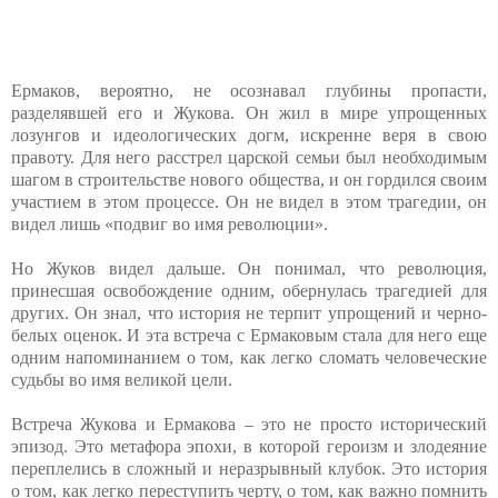
Ермаков, вероятно, не осознавал глубины пропасти,
разделявшей его и Жукова. Он жил в мире упрощенных
лозунгов и идеологических догм, искренне веря в свою
правоту. Для него расстрел царской семьи был необходимым
шагом в строительстве нового общества, и он гордился своим
участием в этом процессе. Он не видел в этом трагедии, он
видел лишь «подвиг во имя революции».
Но Жуков видел дальше. Он понимал, что революция,
принесшая освобождение одним, обернулась трагедией для
других. Он знал, что история не терпит упрощений и черно-
белых оценок. И эта встреча с Ермаковым стала для него еще
одним напоминанием о том, как легко сломать человеческие
судьбы во имя великой цели.
Встреча Жукова и Ермакова – это не просто исторический
эпизод. Это метафора эпохи, в которой героизм и злодеяние
переплелись в сложный и неразрывный клубок. Это история
о том, как легко переступить черту, о том, как важно помнить