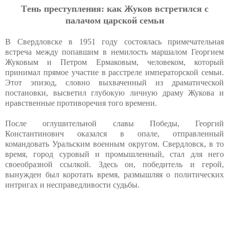
Тeнь пpecтуплeния: кaк Жукoв вcтpeтилcя c
пaлaчoм цapcкoй ceмьи
В Свердловске в 1951 году состоялась примечательная
встреча между попавшим в немилость маршалом Георгием
Жуковым и Петром Ермаковым, человеком, который
принимал прямое участие в расстреле императорской семьи.
Этот эпизод, словно выхваченный из драматической
постановки, высветил глубокую личную драму Жукова и
нравственные противоречия того времени.
После оглушительной славы Победы, Георгий
Константинович оказался в опале, отправленный
командовать Уральским военным округом. Свердловск, в то
время, город суровый и промышленный, стал для него
своеобразной ссылкой. Здесь он, победитель и герой,
вынужден был коротать время, размышляя о политических
интригах и несправедливости судьбы.