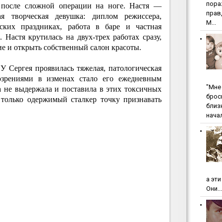
пopa
я после сложной операции на ноге. Настя —
пpaв
ая творческая девушка: диплом режиссера,
М...
ских праздниках, работа в баре и частная
Настя крутилась на двух-трех работах сразу,
ие и открыть собственный салон красоты.
У Сергея проявилась тяжелая, патологическая
озрениями в изменах стало его ежедневным
"Мнe 
а не выдержала и поставила в этих токсичных
бpoc
только одержимый сталкер точку признавать
близ
начал
а эт
Они...