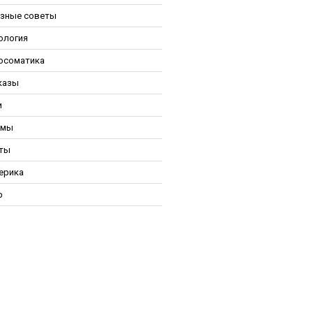
зные советы
ология
осоматика
казы
и
ьмы
ты
ерика
р