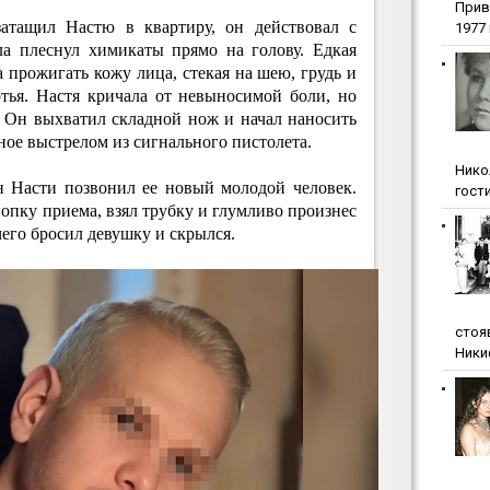
Прив
затащил Настю в квартиру, он действовал с
1977 г
ла плеснул химикаты прямо на голову. Едкая
а прожигать кожу лица, стекая на шею, грудь и
тья. Настя кричала от невыносимой боли, но
. Он выхватил складной нож и начал наносить
нное выстрелом из сигнального пистолета.
Нико
н Насти позвонил ее новый молодой человек.
гости
опку приема, взял трубку и глумливо произнес
чего бросил девушку и скрылся.
стоя
Ники