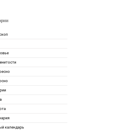
ории
скоп
овье
енитости
ресно
рсно
рии
а
ота
нария
ый календарь