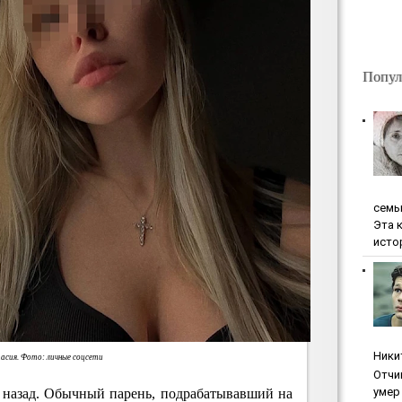
Попул
ceмь
Эта 
исто
Ники
асия. Фото: личные соцсети
Oтчи
умep 
 назад. Обычный парень, подрабатывавший на