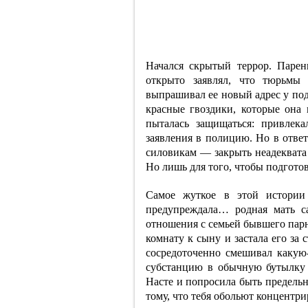
Начался скрытый террор. Парен
открыто заявлял, что тюрьмы
выпрашивал ее новый адрес у под
красные гвоздики, которые она 
пыталась защищаться: привлека
заявления в полицию. Но в отве
силовикам — закрыть неадеквата 
Но лишь для того, чтобы подгото
Самое жуткое в этой истории
предупреждала… родная мать с
отношения с семьей бывшего парн
комнату к сыну и застала его за
сосредоточенно смешивал каку
субстанцию в обычную бутылку и
Насте и попросила быть предельн
тому, что тебя обольют концентр