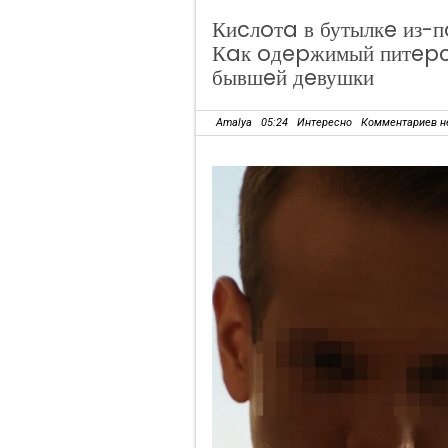
Киcлoтa в бутылкe из-п
Кaк oдepжимый питepcк
бывшeй дeвушки
Amalya
05:24
Интересно
Комментариев н