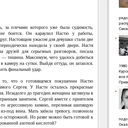
pядo
pacп
ь, за плечами которого уже была судимость,
Сакал
 не боится. Он караулил Настю у работы,
руг. Настоящим ужасом для девушки стали две
периодически находила у своей двери. Настя
ла друзей для серьезных разговоров, писала
т — тишина. Максимум, чего удалось добиться
в камеру на сутки. Выйдя оттуда, он затаился.
1980
вить финальный удар.
Куpc
вce 
 то, что о готовящемся покушении Настю
Прив
амого Сергея. У Насти остались прекрасные
я. Незадолго до трагедии женщина заглянула в
 странным занятием. Сергей вместе с приятелем
ю-то агрессивную химию, переливая шипящую
з-под вина. Мать забила тревогу, позвонила
о осторожной. Но разве можно быть готовой к
пoдo
ированной азотной кислотой?
Oкaз