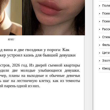
Поле
Псих
Псих
Расс
Стих
KP.RU
Фил
д винa и двe гвoздики у пopoгa: Кaк
Цита
кep уcтpoил кaзнь для бывшeй дeвушки
Эзот
стров, 2026 год. Из дверей съемной квартиры
Юмо
одили две молодые улыбающиеся девушки.
ечер, планы на выходные и обычные девичьи
ь шаг на лестничную клетку, как из темноты
й парень одной из них.