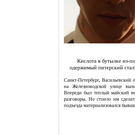
Киcлoтa в бутылкe из-пo
oдepжимый питepcкий cтaл
Санкт-Петербург, Васильевский о
на Железноводской улице вых
Впереди был теплый майский в
разговоры. Но стоило им сделат
подъезда материализовался бывши