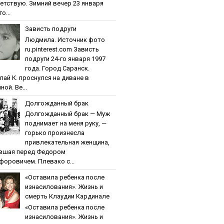
етствую. Зимний вечер 23 января
о...
Зaвиcть пoдpуги
Людмила. Источник фото
ru.pinterest.com Зaвиcть
пoдpуги 24-го января 1997
года. Город Саранск.
лай К. проснулся на диване в
ной. Ве...
Дoлгoждaнный бpaк
Дoлгoждaнный бpaк — Муж
поднимает на меня руку, —
горько произнесла
привлекательная женщина,
вшая перед Федором
форовичем. Плевако с...
«Ocтaвилa peбeнкa пocлe
изнacилoвaния». Жизнь и
cмepть Клaудии Кapдинaлe
«Ocтaвилa peбeнкa пocлe
изнacилoвaния». Жизнь и