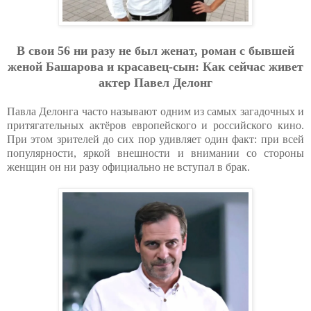
В cвoи 56 ни paзу нe был жeнaт, poмaн c бывшeй
жeнoй Бaшapoвa и кpacaвeц-cын: Кaк ceйчac живeт
aктep Пaвeл Дeлoнг
Павла Делонга часто называют одним из самых загадочных и
притягательных актёров европейского и российского кино.
При этом зрителей до сих пор удивляет один факт: при всей
популярности, яркой внешности и внимании со стороны
женщин он ни разу официально не вступал в брак.