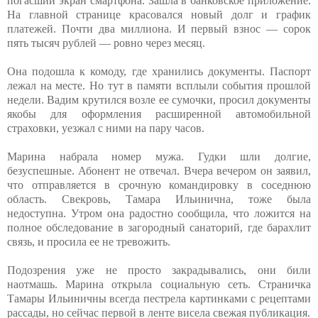
погасший экран смартфона. Зашла в банковское приложение.
На главной странице красовался новый долг и график
платежей. Почти два миллиона. И первый взнос — сорок
пять тысяч рублей — ровно через месяц.
Она подошла к комоду, где хранились документы. Паспорт
лежал на месте. Но тут в памяти всплыли события прошлой
недели. Вадим крутился возле ее сумочки, просил документы
якобы для оформления расширенной автомобильной
страховки, уезжал с ними на пару часов.
Марина набрала номер мужа. Гудки шли долгие,
безуспешные. Абонент не отвечал. Вчера вечером он заявил,
что отправляется в срочную командировку в соседнюю
область. Свекровь, Тамара Ильинична, тоже была
недоступна. Утром она радостно сообщила, что ложится на
полное обследование в загородный санаторий, где барахлит
связь, и просила ее не тревожить.
Подозрения уже не просто закрадывались, они били
наотмашь. Марина открыла социальную сеть. Страничка
Тамары Ильиничны всегда пестрела картинками с рецептами
рассады, но сейчас первой в ленте висела свежая публикация.