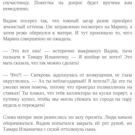
соучастницу. Повестка на допрос будет вручена вам
немедленно.
Вадим посерел так, что южный загар разом приобрел
землистый оттенок. Он затравленно посмотрел на Марину, а
затем резко обернулся к матери. И тут произошло то, чего
Марина совершенно не ожидала.
— Это все она! — истерично выкрикнул Вадим, тыча
пальцем в Тамару Ильиничну. — Я вообще не хотел! Это
мать сказала, что так можно сделать!
— Что?! — Свекровь задохнулась от возмущения, ее глаза
округлились. — Ах ты неблагодарный! Я хотела?! Да это ты
умолял меня помочь, потому что проиграл полмиллиона на
ставках! Ты плакал, что тебя коллекторы на куски порвут, а
путевку купил, чтобы мы могли сбежать из города на пару
недель и переждать!
Слова матери эхом разнеслись по залу прилета. Люди начали
оборачиваться. Вадим попытался закрыть ей рот рукой, но
Тамара Ильинична с силой оттолкнула сына.