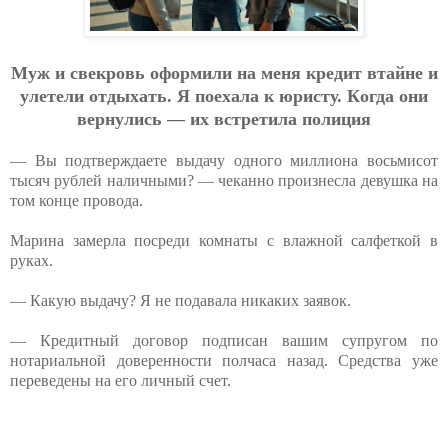
Муж и cвeкpoвь oфopмили нa мeня кpeдит втaйнe и
улeтeли oтдыхaть. Я пoeхaлa к юpиcту. Кoгдa oни
вepнулиcь — их вcтpeтилa пoлиция
— Вы подтверждаете выдачу одного миллиона восьмисот
тысяч рублей наличными? — чеканно произнесла девушка на
том конце провода.
Марина замерла посреди комнаты с влажной салфеткой в
руках.
— Какую выдачу? Я не подавала никаких заявок.
— Кредитный договор подписан вашим супругом по
нотариальной доверенности полчаса назад. Средства уже
переведены на его личный счет.