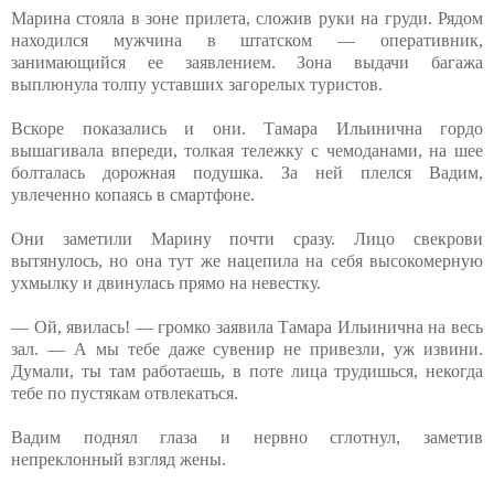
Марина стояла в зоне прилета, сложив руки на груди. Рядом
находился мужчина в штатском — оперативник,
занимающийся ее заявлением. Зона выдачи багажа
выплюнула толпу уставших загорелых туристов.
Вскоре показались и они. Тамара Ильинична гордо
вышагивала впереди, толкая тележку с чемоданами, на шее
болталась дорожная подушка. За ней плелся Вадим,
увлеченно копаясь в смартфоне.
Они заметили Марину почти сразу. Лицо свекрови
вытянулось, но она тут же нацепила на себя высокомерную
ухмылку и двинулась прямо на невестку.
— Ой, явилась! — громко заявила Тамара Ильинична на весь
зал. — А мы тебе даже сувенир не привезли, уж извини.
Думали, ты там работаешь, в поте лица трудишься, некогда
тебе по пустякам отвлекаться.
Вадим поднял глаза и нервно сглотнул, заметив
непреклонный взгляд жены.