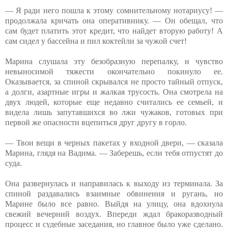
— Я ради него пошла к этому сомнительному нотариусу! —
продолжала кричать она оперативнику. — Он обещал, что
сам будет платить этот кредит, что найдет вторую работу! А
сам сидел у бассейна и пил коктейли за чужой счет!
Марина слушала эту безобразную перепалку, и чувство
невыносимой тяжести окончательно покинуло ее.
Оказывается, за спиной скрывался не просто тайный отпуск,
а долги, азартные игры и жалкая трусость. Она смотрела на
двух людей, которые еще недавно считались ее семьей, и
видела лишь запутавшихся во лжи чужаков, готовых при
первой же опасности вцепиться друг другу в горло.
— Твои вещи в черных пакетах у входной двери, — сказала
Марина, глядя на Вадима. — Заберешь, если тебя отпустят до
суда.
Она развернулась и направилась к выходу из терминала. За
спиной раздавались взаимные обвинения и ругань, но
Марине было все равно. Выйдя на улицу, она вдохнула
свежий вечерний воздух. Впереди ждал бракоразводный
процесс и судебные заседания, но главное было уже сделано.