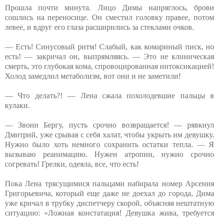
Прошла почти минута. Лицо Димы напряглось, брови
сошлись на переносице. Он сместил головку правее, потом
левее, и вдруг его глаза расширились за стеклами очков.
— Есть! Синусовый ритм! Слабый, как комариный писк, но
есть! — закричал он, выпрямляясь. — Это не клиническая
смерть, это глубокая кома, спровоцированная интоксикацией!
Холод замедлил метаболизм, вот они и не заметили!
— Что делать?! — Лена сжала похолодевшие пальцы в
кулаки.
— Звони Бергу, пусть срочно возвращается! — рявкнул
Дмитрий, уже срывая с себя халат, чтобы укрыть им девушку.
Нужно было хоть немного сохранить остатки тепла. — Я
вызываю реанимацию. Нужен атропин, нужно срочно
согревать! Грелки, одеяла, все, что есть!
Пока Лена трясущимися пальцами набирала номер Арсения
Григорьевича, который еще даже не доехал до города, Дима
уже кричал в трубку диспетчеру скорой, объясняя нештатную
ситуацию: «Ложная констатация! Девушка жива, требуется