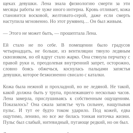
щеках девушки. Лена знала физиологию смерти за эти
месяцы работы не хуже иного интерна. Кровь отливает, кожа
становится восковой, желтовато-серой, даже если смерть
наступила мгновенно. Но этот румянец… Он был живым.
— Этого не может быть, — прошептала Лена.
Ей стало не по себе. В помещении было градусов
четырнадцать, не больше, из вентиляции тянуло ледяным
сквозняком, но ей вдруг стало жарко. Она стянула перчатку с
правой руки и, преодолевая внутренний запрет, осторожно,
словно боясь обжечься, коснулась пальцами запястья
девушки, которое безжизненно свисало с каталки.
Кожа была нежной и прохладной, но не ледяной. Не такой,
какой должна быть у трупа, пролежавшего несколько часов.
Лена замерла, прислушиваясь к собственным ощущениям.
Показалось? Она сжала запястье чуть сильнее, нащупывая
пульс. И тут ее будто током ударило. Под кожей, едва
ощутимо, лениво, но все же билась тонкая ниточка жизни.
Пульс был слабый, нитевидный, пугающе редкий, но он был.