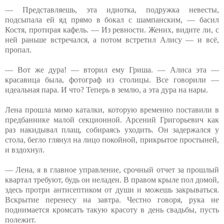
— Представляешь, эта идиотка, подружка невесты,
подсыпала ей яд прямо в бокал с шампанским, — басил
Костя, протирая кафель. — Из ревности. Жених, видите ли, с
ней раньше встречался, а потом встретил Алису — и всё,
пропал.
— Вот же дура! — вторил ему Гриша. — Алиса эта —
красавица была, фотограф из столицы. Все говорили —
идеальная пара. И что? Теперь в землю, а эта дура на нары.
Лена прошла мимо каталки, которую временно поставили в
предбаннике малой секционной. Арсений Григорьевич как
раз накидывал плащ, собираясь уходить. Он задержался у
стола, бегло глянул на лицо покойной, прикрытое простыней,
и вздохнул.
— Лена, я в главное управление, срочный отчет за прошлый
квартал требуют, будь он неладен. В правом крыле пол домой,
здесь протри антисептиком от души и можешь закрываться.
Вскрытие перенесу на завтра. Честно говоря, рука не
поднимается кромсать такую красоту в день свадьбы, пусть
полежит.