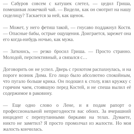
— Сабуров совсем с катушек слетел, — цедил Гриша,
помешивая ложечкой чай. — Видели, как он смотрит на нашу
сиделицу? Таскается за ней, как щенок.
— Может, у него фетиш такой, — гнусаво поддакнул Костя.
— Опасные бабы, острые ощущения. Доиграется, зарежет она
его когда-нибудь ночью, как мужа.
— Заткнись, — резко бросил Гриша. — Просто странно.
Молодой, перспективный, а связался с…
Договорить он не успел. Дверь с грохотом распахнулась, и на
пороге возник Дима. Его лицо было абсолютно спокойным,
что пугало больше крика. Он подошел к столу, взял кружку с
горячим чаем, стоявшую перед Костей, и не спеша вылил её
содержимое в раковину.
— Еще одно слово о Лене, и я подам рапорт о
профессиональной непригодности вас обоих. За вчерашний
инцидент с перепутанными бирками на телах. Думаете,
никто не заметил? Я просто промолчал из жалости. Но моя
жалость кончилась.