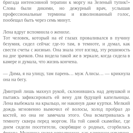
бригада интенсивной терапии к моргу на Зеленый тупик!»
Слова были дикими, но дежурный врач, услышав
профессиональные термины и взволнованный голос,
пообещал быть через семь минут.
Лена вдруг вспомнила о женихе.
Тот человек, который на её глазах проваливался в пучину
безумия, сидел сейчас где-то там, в темноте, и думал, как
свести счеты с жизнью. Она знала этот взгляд, эту решимость
на дне зрачков. Она видела такой же в зеркале, когда сидела в
камере и думала, что жизнь кончена.
— Дима, я на улицу, там парень… муж Алисы… — крикнула
она на бегу.
Дмитрий лишь махнул рукой, склонившись над девушкой и
пытаясь зафиксировать ей вену для будущей капельницы.
Лена выбежала на крыльцо, не накинув даже куртки. Мелкий
дождь мгновенно вымочил её волосы, холод пробрал до
костей, но она не замечала этого. Она всматривалась в
темноту сквера перед моргом. На той самой скамейке, где
днем сидели посетители, скорбящие о родных, сгорбилась
фигура. Мужчина сидел неподвижно, как каменное изваяние,