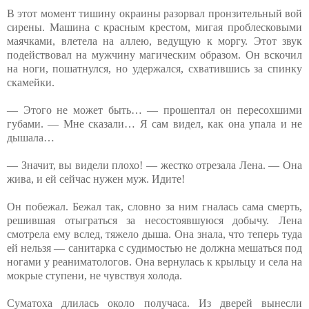
В этот момент тишину окраины разорвал пронзительный вой
сирены. Машина с красным крестом, мигая проблесковыми
маячками, влетела на аллею, ведущую к моргу. Этот звук
подействовал на мужчину магическим образом. Он вскочил
на ноги, пошатнулся, но удержался, схватившись за спинку
скамейки.
— Этого не может быть… — прошептал он пересохшими
губами. — Мне сказали… Я сам видел, как она упала и не
дышала…
— Значит, вы видели плохо! — жестко отрезала Лена. — Она
жива, и ей сейчас нужен муж. Идите!
Он побежал. Бежал так, словно за ним гналась сама смерть,
решившая отыграться за несостоявшуюся добычу. Лена
смотрела ему вслед, тяжело дыша. Она знала, что теперь туда
ей нельзя — санитарка с судимостью не должна мешаться под
ногами у реаниматологов. Она вернулась к крыльцу и села на
мокрые ступени, не чувствуя холода.
Суматоха длилась около получаса. Из дверей вынесли