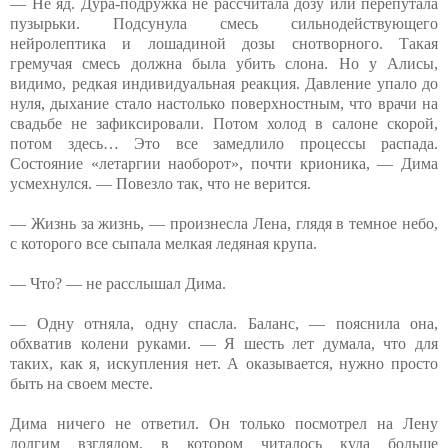
— Не яд. Дура-подружка не рассчитала дозу или перепутала
пузырьки. Подсунула смесь сильнодействующего
нейролептика и лошадиной дозы снотворного. Такая
гремучая смесь должна была убить слона. Но у Алисы,
видимо, редкая индивидуальная реакция. Давление упало до
нуля, дыхание стало настолько поверхностным, что врачи на
свадьбе не зафиксировали. Потом холод в салоне скорой,
потом здесь… Это все замедлило процессы распада.
Состояние «летаргии наоборот», почти крионика, — Дима
усмехнулся. — Повезло так, что не верится.
— Жизнь за жизнь, — произнесла Лена, глядя в темное небо,
с которого все сыпала мелкая ледяная крупа.
— Что? — не расслышал Дима.
— Одну отняла, одну спасла. Баланс, — пояснила она,
обхватив колени руками. — Я шесть лет думала, что для
таких, как я, искупления нет. А оказывается, нужно просто
быть на своем месте.
Дима ничего не ответил. Он только посмотрел на Лену
долгим взглядом, в котором читалось куда больше