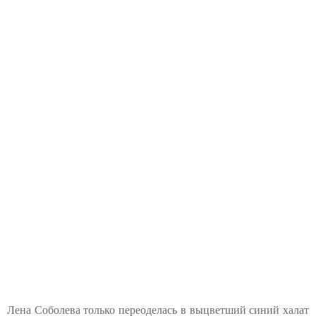
Лена Соболева только переоделась в выцветший синий халат