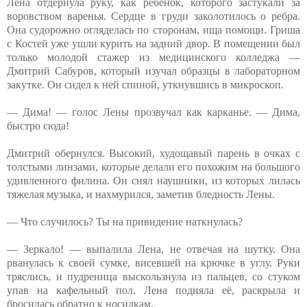
Лена отдернула руку, как ребенок, которого застукали за
воровством варенья. Сердце в груди заколотилось о ребра.
Она судорожно огляделась по сторонам, ища помощи. Гриша
с Костей уже ушли курить на задний двор. В помещении был
только молодой стажер из медицинского колледжа —
Дмитрий Сабуров, который изучал образцы в лабораторном
закутке. Он сидел к ней спиной, уткнувшись в микроскоп.
— Дима! — голос Лены прозвучал как карканье. — Дима,
быстро сюда!
Дмитрий обернулся. Высокий, худощавый парень в очках с
толстыми линзами, которые делали его похожим на большого
удивленного филина. Он снял наушники, из которых лилась
тяжелая музыка, и нахмурился, заметив бледность Лены.
— Что случилось? Ты на привидение наткнулась?
— Зеркало! — выпалила Лена, не отвечая на шутку. Она
рванулась к своей сумке, висевшей на крючке в углу. Руки
тряслись, и пудреница выскользнула из пальцев, со стуком
упав на кафельный пол. Лена подняла её, раскрыла и
бросилась обратно к носилкам.