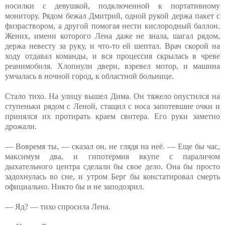
носилки с девушкой, подключенной к портативному
монитору. Рядом бежал Дмитрий, одной рукой держа пакет с
физраствором, а другой помогая нести кислородный баллон.
Жених, имени которого Лена даже не знала, шагал рядом,
держа невесту за руку, и что-то ей шептал. Врач скорой на
ходу отдавал команды, и вся процессия скрылась в чреве
реанимобиля. Хлопнули двери, взревел мотор, и машина
умчалась в ночной город, к областной больнице.
Стало тихо. На улицу вышел Дима. Он тяжело опустился на
ступеньки рядом с Леной, стащил с носа запотевшие очки и
принялся их протирать краем свитера. Его руки заметно
дрожали.
— Вовремя ты, — сказал он, не глядя на неё. — Еще бы час,
максимум два, и гипотермия вкупе с параличом
дыхательного центра сделали бы свое дело. Она бы просто
задохнулась во сне, и утром Берг бы констатировал смерть
официально. Никто бы и не заподозрил.
— Яд? — тихо спросила Лена.