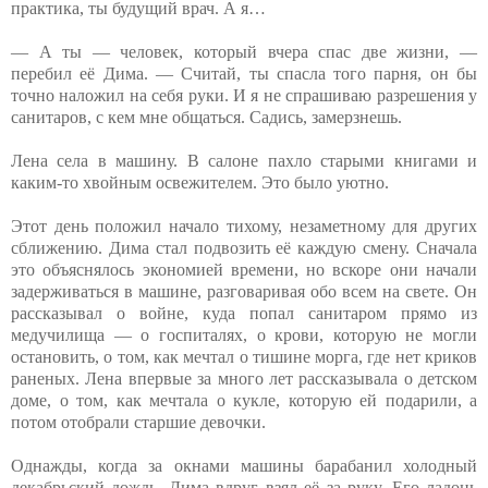
практика, ты будущий врач. А я…
— А ты — человек, который вчера спас две жизни, —
перебил её Дима. — Считай, ты спасла того парня, он бы
точно наложил на себя руки. И я не спрашиваю разрешения у
санитаров, с кем мне общаться. Садись, замерзнешь.
Лена села в машину. В салоне пахло старыми книгами и
каким-то хвойным освежителем. Это было уютно.
Этот день положил начало тихому, незаметному для других
сближению. Дима стал подвозить её каждую смену. Сначала
это объяснялось экономией времени, но вскоре они начали
задерживаться в машине, разговаривая обо всем на свете. Он
рассказывал о войне, куда попал санитаром прямо из
медучилища — о госпиталях, о крови, которую не могли
остановить, о том, как мечтал о тишине морга, где нет криков
раненых. Лена впервые за много лет рассказывала о детском
доме, о том, как мечтала о кукле, которую ей подарили, а
потом отобрали старшие девочки.
Однажды, когда за окнами машины барабанил холодный
декабрьский дождь, Дима вдруг взял её за руку. Его ладонь