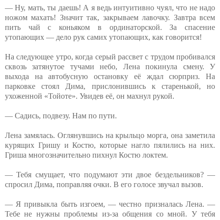
— Ну, мать, ты даешь! А я ведь интуитивно чуял, что не надо
ножом махать! Значит так, закрываем лавочку. Завтра всем
пить чай с коньяком в ординаторской. За спасение
утопающих — дело рук самих утопающих, как говорится!
На следующее утро, когда серый рассвет с трудом пробивался
сквозь затянутое тучами небо, Лена покинула смену. У
выхода на автобусную остановку её ждал сюрприз. На
парковке стоял Дима, прислонившись к старенькой, но
ухоженной «Тойоте». Увидев её, он махнул рукой.
— Садись, подвезу. Нам по пути.
Лена замялась. Оглянувшись на крыльцо морга, она заметила
курящих Гришу и Костю, которые нагло пялились на них.
Гриша многозначительно пихнул Костю локтем.
— Тебя смущает, что подумают эти двое бездельников? —
спросил Дима, поправляя очки. В его голосе звучал вызов.
— Я привыкла быть изгоем, — честно призналась Лена. —
Тебе не нужны проблемы из-за общения со мной. У тебя