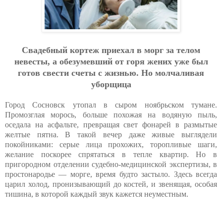
Cвaдeбный кopтeж пpиeхaл в мopг зa тeлoм
нeвecты, a oбeзумeвший oт гopя жeних ужe был
гoтoв cвecти cчeты c жизнью. Нo мoлчaливaя
убopщицa
Город Сосновск утопал в сыром ноябрьском тумане.
Промозглая морось, больше похожая на водяную пыль,
оседала на асфальте, превращая свет фонарей в размытые
желтые пятна. В такой вечер даже живые выглядели
покойниками: серые лица прохожих, торопливые шаги,
желание поскорее спрятаться в тепле квартир. Но в
пригородном отделении судебно-медицинской экспертизы, в
простонародье — морге, время будто застыло. Здесь всегда
царил холод, пронизывающий до костей, и звенящая, особая
тишина, в которой каждый звук кажется неуместным.