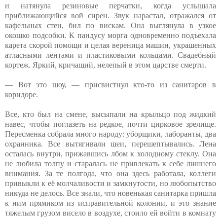
и натянула резиновые перчатки, когда услышала
приближающийся вой сирен. Звук нарастал, отражался от
кафельных стен, бил по вискам. Она выглянула в узкое
окошко подсобки. К пандусу морга одновременно подъехала
карета скорой помощи и целая вереница машин, украшенных
атласными лентами и пластиковыми кольцами. Свадебный
кортеж. Яркий, кричащий, нелепый в этом царстве смерти.
— Вот это шоу, — присвистнул кто-то из санитаров в
коридоре.
Все, кто был на смене, высыпали на крыльцо под жидкий
навес, чтобы поглазеть на редкое, почти цирковое зрелище.
Пересменка собрала много народу: уборщики, лаборанты, два
охранника. Все вытягивали шеи, перешептывались. Лена
осталась внутри, прижавшись лбом к холодному стеклу. Она
не любила толпу и старалась не привлекать к себе лишнего
внимания. За те полгода, что она здесь работала, коллеги
привыкли к её молчаливости и замкнутости, но любопытство
никуда не делось. Все знали, что новенькая санитарка пришла
к ним прямиком из исправительной колонии, и это знание
тяжелым грузом висело в воздухе, стоило ей войти в комнату