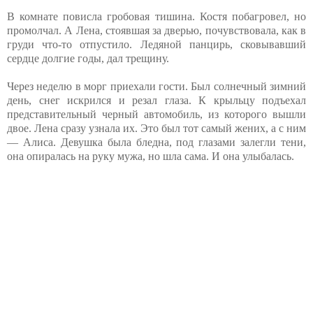
В комнате повисла гробовая тишина. Костя побагровел, но
промолчал. А Лена, стоявшая за дверью, почувствовала, как в
груди что-то отпустило. Ледяной панцирь, сковывавший
сердце долгие годы, дал трещину.
Через неделю в морг приехали гости. Был солнечный зимний
день, снег искрился и резал глаза. К крыльцу подъехал
представительный черный автомобиль, из которого вышли
двое. Лена сразу узнала их. Это был тот самый жених, а с ним
— Алиса. Девушка была бледна, под глазами залегли тени,
она опиралась на руку мужа, но шла сама. И она улыбалась.