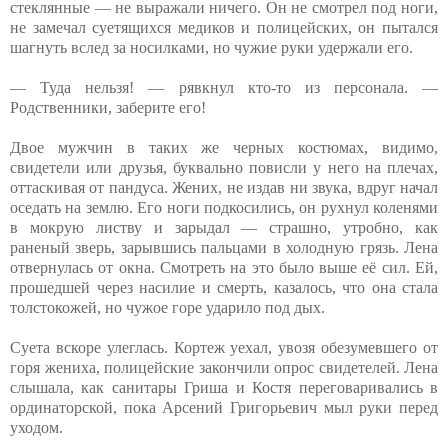
стеклянные — не выражали ничего. Он не смотрел под ноги,
не замечал суетящихся медиков и полицейских, он пытался
шагнуть вслед за носилками, но чужие руки удержали его.
— Туда нельзя! — рявкнул кто-то из персонала. —
Родственники, заберите его!
Двое мужчин в таких же черных костюмах, видимо,
свидетели или друзья, буквально повисли у него на плечах,
оттаскивая от пандуса. Жених, не издав ни звука, вдруг начал
оседать на землю. Его ноги подкосились, он рухнул коленями
в мокрую листву и зарыдал — страшно, утробно, как
раненый зверь, зарывшись пальцами в холодную грязь. Лена
отвернулась от окна. Смотреть на это было выше её сил. Ей,
прошедшей через насилие и смерть, казалось, что она стала
толстокожей, но чужое горе ударило под дых.
Суета вскоре улеглась. Кортеж уехал, увозя обезумевшего от
горя жениха, полицейские закончили опрос свидетелей. Лена
слышала, как санитары Гриша и Костя переговаривались в
ординаторской, пока Арсений Григорьевич мыл руки перед
уходом.