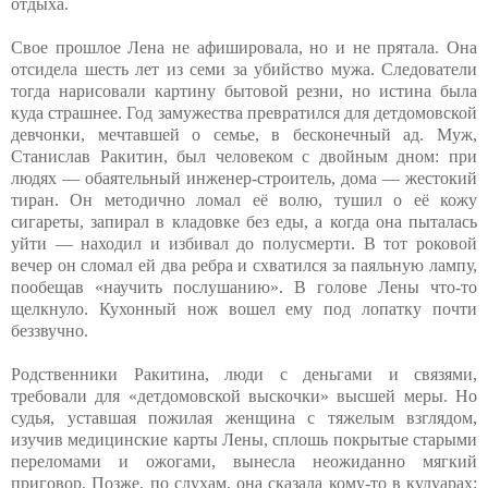
отдыха.
Свое прошлое Лена не афишировала, но и не прятала. Она
отсидела шесть лет из семи за убийство мужа. Следователи
тогда нарисовали картину бытовой резни, но истина была
куда страшнее. Год замужества превратился для детдомовской
девчонки, мечтавшей о семье, в бесконечный ад. Муж,
Станислав Ракитин, был человеком с двойным дном: при
людях — обаятельный инженер-строитель, дома — жестокий
тиран. Он методично ломал её волю, тушил о её кожу
сигареты, запирал в кладовке без еды, а когда она пыталась
уйти — находил и избивал до полусмерти. В тот роковой
вечер он сломал ей два ребра и схватился за паяльную лампу,
пообещав «научить послушанию». В голове Лены что-то
щелкнуло. Кухонный нож вошел ему под лопатку почти
беззвучно.
Родственники Ракитина, люди с деньгами и связями,
требовали для «детдомовской выскочки» высшей меры. Но
судья, уставшая пожилая женщина с тяжелым взглядом,
изучив медицинские карты Лены, сплошь покрытые старыми
переломами и ожогами, вынесла неожиданно мягкий
приговор. Позже, по слухам, она сказала кому-то в кулуарах: