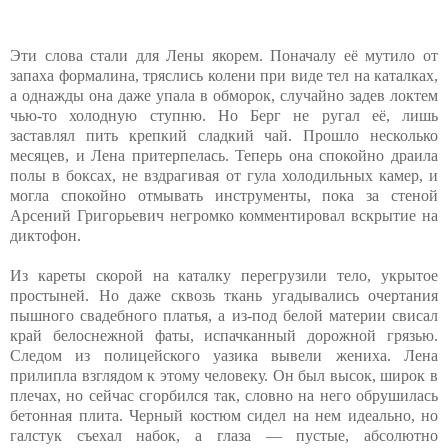
Эти слова стали для Лены якорем. Поначалу её мутило от
запаха формалина, тряслись колени при виде тел на каталках,
а однажды она даже упала в обморок, случайно задев локтем
чью-то холодную ступню. Но Берг не ругал её, лишь
заставлял пить крепкий сладкий чай. Прошло несколько
месяцев, и Лена притерпелась. Теперь она спокойно драила
полы в боксах, не вздрагивая от гула холодильных камер, и
могла спокойно отмывать инструменты, пока за стеной
Арсений Григорьевич негромко комментировал вскрытие на
диктофон.
Из кареты скорой на каталку перегрузили тело, укрытое
простыней. Но даже сквозь ткань угадывались очертания
пышного свадебного платья, а из-под белой материи свисал
край белоснежной фаты, испачканный дорожной грязью.
Следом из полицейского уазика вывели жениха. Лена
прилипла взглядом к этому человеку. Он был высок, широк в
плечах, но сейчас сгорбился так, словно на него обрушилась
бетонная плита. Черный костюм сидел на нем идеально, но
галстук съехал набок, а глаза — пустые, абсолютно