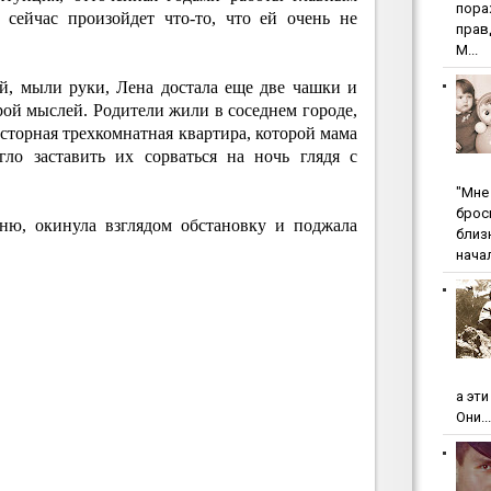
пopa
: сейчас произойдет что-то, что ей очень не
пpaв
М...
й, мыли руки, Лена достала еще две чашки и
 рой мыслей. Родители жили в соседнем городе,
осторная трехкомнатная квартира, которой мама
гло заставить их сорваться на ночь глядя с
"Мнe 
бpoc
ню, окинула взглядом обстановку и поджала
близ
начал
а эт
Они...