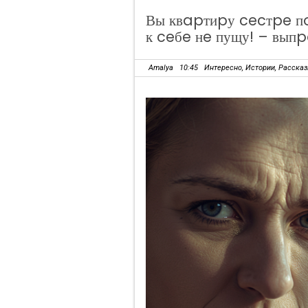
Вы квapтиpу cecтpe пo
к ceбe нe пущу! – вып
Amalya
10:45
Интересно
,
Истории
,
Расска