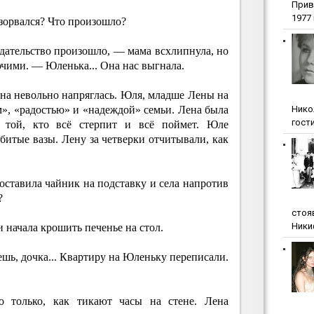
Прив
1977 г
зорвался? Что произошло?
дательство произошло, — мама всхлипнула, но
ючими. — Юленька... Она нас выгнала.
на невольно напряглась. Юля, младше Лены на
Нико
м», «радостью» и «надеждой» семьи. Лена была
гости
, той, кто всё стерпит и всё поймет. Юле
битые вазы. Лену за четверки отчитывали, как
ставила чайник на подставку и села напротив
?
стоя
Ники
и начала крошить печенье на стол.
ешь, дочка... Квартиру на Юленьку переписали.
 только, как тикают часы на стене. Лена