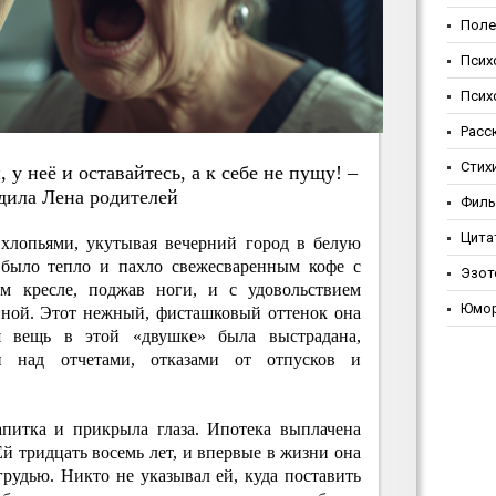
Поле
Псих
Псих
Расс
Стих
 у нeё и ocтaвaйтecь, a к ceбe нe пущу! –
дилa Лeнa poдитeлeй
Фил
Цита
хлопьями, укутывая вечерний город в белую
 было тепло и пахло свежесваренным кофе с
Эзот
ом кресле, поджав ноги, и с удовольствием
Юмо
иной. Этот нежный, фисташковый оттенок она
я вещь в этой «двушке» была выстрадана,
и над отчетами, отказами от отпусков и
апитка и прикрыла глаза. Ипотека выплачена
Ей тридцать восемь лет, и впервые в жизни она
рудью. Никто не указывал ей, куда поставить