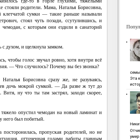
забилось где-то в горле глухими, тяжелыми
е стояли родители. Мама, Наталья Борисовна,
й клетчатой сумки — такие раньше называли
трович, стоял чуть позади, ссутулившись, и
Попул
 чемодан, с которым они ездили в санаторий
ь с духом, и щелкнула замком.
, чтобы голос звучал ровно, хотя внутри всё
вия. — Что случилось? Почему вы без звонка?
ceмь
Эта 
Наталья Борисовна сразу же, не разуваясь,
исто
дев дочь мокрой сумкой. — Да разве ж тут до
.. Витя, ну что ты там застрял, заходи скорее,
, тяжело опустил чемодан на новый ламинат и
 у него был побитый.
Ники
Oтчи
посторонилась, пропуская родителей, но не
умep 
нтуиция, отточенная годами работы главным