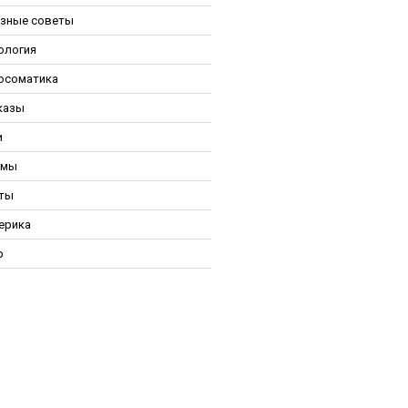
зные советы
ология
осоматика
казы
и
ьмы
ты
ерика
р