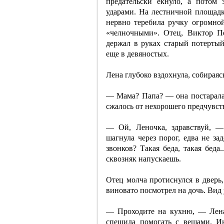
предательски екнуло, а потом 
ударами. На лестничной площадк
нервно теребила ручку огромно
«челночными». Отец, Виктор Пе
держал в руках старый потертый
еще в девяностых.
Лена глубоко вздохнула, собираяс
— Мама? Папа? — она постаралась
сжалось от нехорошего предчувст
— Ой, Леночка, здравствуй, — 
шагнула через порог, едва не за
звонков? Такая беда, такая беда.
сквозняк напускаешь.
Отец молча протиснулся в дверь
виновато посмотрел на дочь. Вид
— Проходите на кухню, — Лена 
спешила помогать с вещами. И