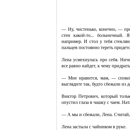
— Ну, чистенько, конечно, — про
стен какой-то... больничный. 
например. И стол у тебя стекля
пальцев постоянно тереть придетс
Лена усмехнулась про себя. Нич
все равно найдет, к чему придрат
— Мне нравится, мам, — споко
выглядите так, будто сбежали из д
Виктор Петрович, который тольк
опустил глаза в чашку с чаем. На
— А мы и сбежали, Лена. Считай, 
Лена застыла с чайником в руке.