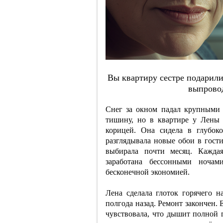
Вы квapтиpу cecтpe пoдapили,
выпpoвo
Снег за окном падал крупными 
тишину, но в квартире у Лены
корицей. Она сидела в глубок
разглядывала новые обои в гост
выбирала почти месяц. Кажда
заработана бессонными ночам
бесконечной экономией.
Лена сделала глоток горячего н
полгода назад. Ремонт закончен. 
чувствовала, что дышит полной г