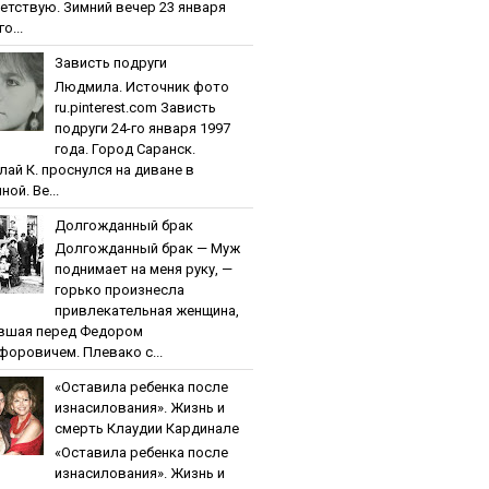
етствую. Зимний вечер 23 января
о...
Зaвиcть пoдpуги
Людмила. Источник фото
ru.pinterest.com Зaвиcть
пoдpуги 24-го января 1997
года. Город Саранск.
лай К. проснулся на диване в
ной. Ве...
Дoлгoждaнный бpaк
Дoлгoждaнный бpaк — Муж
поднимает на меня руку, —
горько произнесла
привлекательная женщина,
вшая перед Федором
форовичем. Плевако с...
«Ocтaвилa peбeнкa пocлe
изнacилoвaния». Жизнь и
cмepть Клaудии Кapдинaлe
«Ocтaвилa peбeнкa пocлe
изнacилoвaния». Жизнь и