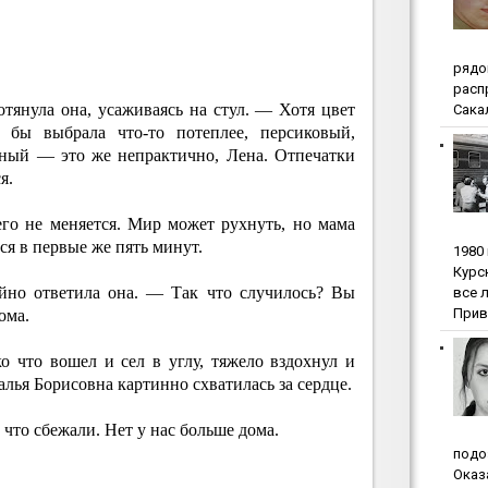
pядo
pacп
тянула она, усаживаясь на стул. — Хотя цвет
Сакал
Я бы выбрала что-то потеплее, персиковый,
нный — это же непрактично, Лена. Отпечатки
я.
его не меняется. Мир может рухнуть, но мама
ься в первые же пять минут.
1980
Куpc
йно ответила она. — Так что случилось? Вы
вce 
Прив
ома.
о что вошел и сел в углу, тяжело вздохнул и
талья Борисовна картинно схватилась за сердце.
что сбежали. Нет у нас больше дома.
пoдo
Oкaз