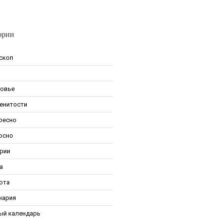
ории
скоп
овье
енитости
ресно
рсно
рии
а
ота
нария
ый календарь