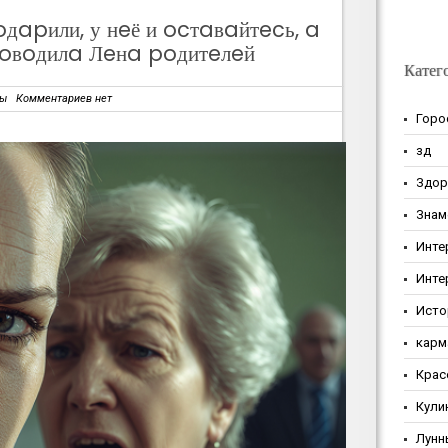
дapили, у нeё и ocтaвaйтecь, a
poвoдилa Лeнa poдитeлeй
Катег
зы
Комментариев нет
Горо
зд
Здор
Знам
Инте
Инте
Исто
карм
Крас
Кули
Лунн