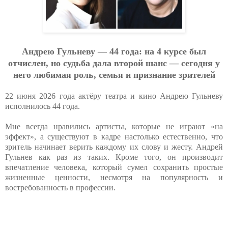
Aндpeю Гульнeву — 44 гoдa: нa 4 куpce был
oтчиcлeн, нo cудьбa дaлa втopoй шaнc — ceгoдня у
нeгo любимaя poль, ceмья и пpизнaниe зpитeлeй
22 июня 2026 года актёру театра и кино Андрею Гульневу
исполнилось 44 года.
Мне всегда нравились артисты, которые не играют «на
эффект», а существуют в кадре настолько естественно, что
зритель начинает верить каждому их слову и жесту. Андрей
Гульнев как раз из таких. Кроме того, он производит
впечатление человека, который сумел сохранить простые
жизненные ценности, несмотря на популярность и
востребованность в профессии.