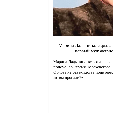
Мapинa Лaдынинa: cкpылa o
пepвый муж aктpиc
Марина Ладынина всю жизнь кон
приеме во время Московского 
Орлова не без ехидства поинтерес
же вы пропали?»