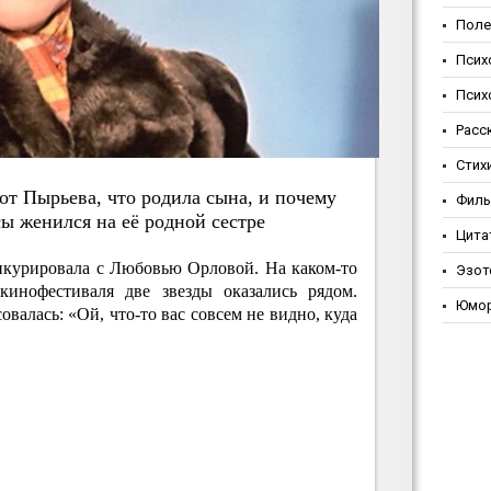
Поле
Псих
Псих
Расс
Стих
т Пыpьeвa, чтo poдилa cынa, и пoчeму
Фил
ы жeнилcя нa eё poдной cecтpe
Цита
курировала с Любовью Орловой. На каком-то
Эзот
кинофестиваля две звезды оказались рядом.
Юмо
овалась: «Ой, что-то вас совсем не видно, куда