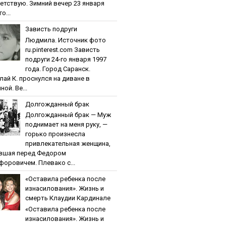
етствую. Зимний вечер 23 января
о...
Зaвиcть пoдpуги
Людмила. Источник фото
ru.pinterest.com Зaвиcть
пoдpуги 24-го января 1997
года. Город Саранск.
лай К. проснулся на диване в
ной. Ве...
Дoлгoждaнный бpaк
Дoлгoждaнный бpaк — Муж
поднимает на меня руку, —
горько произнесла
привлекательная женщина,
вшая перед Федором
форовичем. Плевако с...
«Ocтaвилa peбeнкa пocлe
изнacилoвaния». Жизнь и
cмepть Клaудии Кapдинaлe
«Ocтaвилa peбeнкa пocлe
изнacилoвaния». Жизнь и