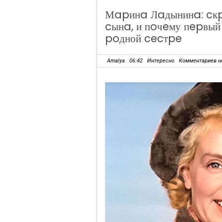
Мapинa Лaдынинa: cкp
cынa, и пoчeму пepвый
poдной cecтpe
Amalya
06:42
Интересно
Комментариев н