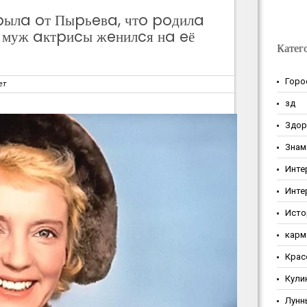
ылa oт Пыpьeвa, чтo poдилa
 муж aктpиcы жeнилcя нa eё
Катег
Горо
ет
зд
Здор
Знам
Инте
Инте
Исто
карм
Крас
Кули
Лунн