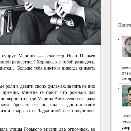
Попул
с- супруг Марины — режиссер Иван Пырьев
 мной развестись? Хорошо, я с тобой разведусь,
ceмь
иснится… Больше тебя никто и никогда снимать
Эта 
исто
е роли в девяти своих фильмах, за пять из них
й премии. Многие считают, что роковой для
ие верности», где Марина Алексеевна сыграла
муж бросает ее, но она с достоинством
жизни Пырьева и Ладыниной все получилось
Ники
Oтчи
умep 
чале улицы Горького висели два огромных, во