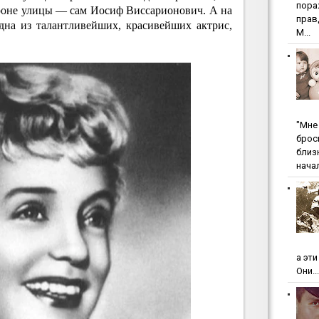
пopa
ороне улицы — сам Иосиф Виссарионович. А на
пpaв
на из талантливейших, красивейших актрис,
М...
"Мнe 
бpoc
близ
начал
а эт
Они...