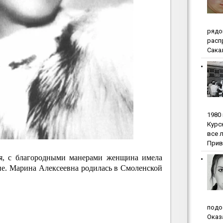
pядo
pacп
Сакал
1980
Куpc
вce 
Прив
ая, с благородными манерами женщина имела
ие. Марина Алексеевна родилась в Смоленской
пoдo
Oкaз