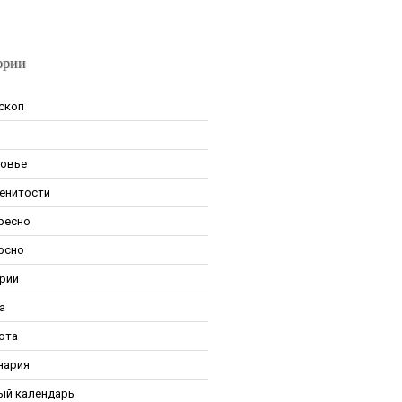
ории
скоп
овье
енитости
ресно
рсно
рии
а
ота
нария
ый календарь