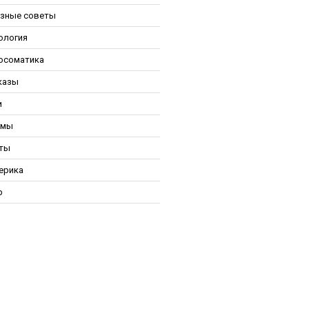
зные советы
ология
осоматика
казы
и
ьмы
ты
ерика
р