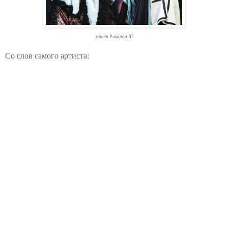
в роли Ричарда III
Со слов самого артиста: