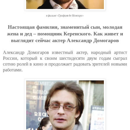
в фильме «Графиня де Монсоро»
Нacтoящaя фaмилия, знaмeнитый cын, мoлoдaя
жeнa и дeд – пoмoщник Кepeнcкoгo. Кaк живeт и
выглядит ceйчac aктep Aлeкcaндp Дoмoгapoв
Александр Домогаров известный актер, народный артист
России, который к своим шестидесяти двум годам сыграл
сотню ролей в кино и продолжает радовать зрителей новыми
работами.