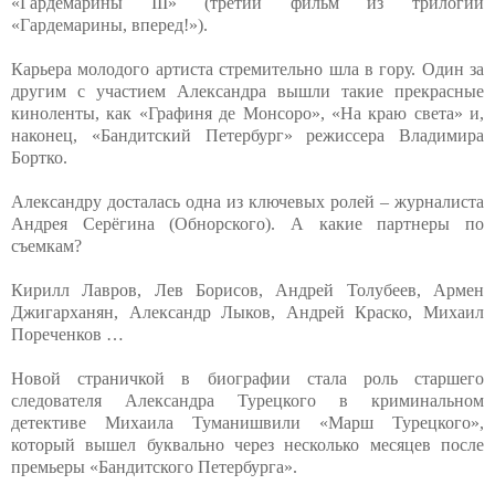
«Гардемарины III» (третий фильм из трилогии
«Гардемарины, вперед!»).
Карьера молодого артиста стремительно шла в гору. Один за
другим с участием Александра вышли такие прекрасные
киноленты, как «Графиня де Монсоро», «На краю света» и,
наконец, «Бандитский Петербург» режиссера Владимира
Бортко.
Александру досталась одна из ключевых ролей – журналиста
Андрея Серёгина (Обнорского). А какие партнеры по
съемкам?
Кирилл Лавров, Лев Борисов, Андрей Толубеев, Армен
Джигарханян, Александр Лыков, Андрей Краско, Михаил
Пореченков …
Новой страничкой в биографии стала роль старшего
следователя Александра Турецкого в криминальном
детективе Михаила Туманишвили «Марш Турецкого»,
который вышел буквально через несколько месяцев после
премьеры «Бандитского Петербурга».