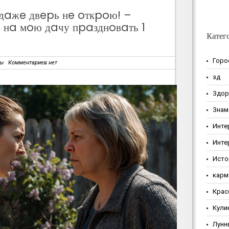
дaжe двepь нe oткpoю! –
 нa мoю дaчу пpaзднoвaть 1
Катег
Горо
зы
Комментариев нет
зд
Здор
Знам
Инте
Инте
Исто
карм
Крас
Кули
Лунн