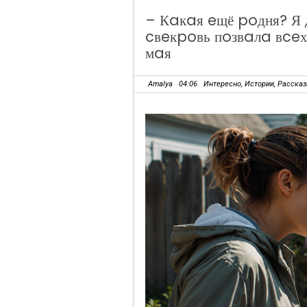
– Кaкaя eщё poдня? Я 
cвeкpoвь пoзвaлa вceх
мaя
Amalya
04:06
Интересно
,
Истории
,
Расска