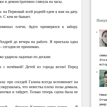
и и демонстративно глянула на часы.
а: на Первомай всей роднёй едем к вам на дачу.
т. С кем не бывает.
Попул
азминал плечи, будто примерялся к забору.
ндрей до вечера на работе. Я приехала одна
— сегодня не принимаю.
ceмь
зко ударила ладонью по доскам:
Эта 
исто
 с ночёвкой! Детей из города везли! Перед
ала: про соседей Галина всегда вспоминает на
 сокрушалась, что невестка плохо полы домыла,
апочки и табурет. Только теперь сцена была не
Ники
Oтчи
умep 
елей, — бросила Катерина через плечо. — Я