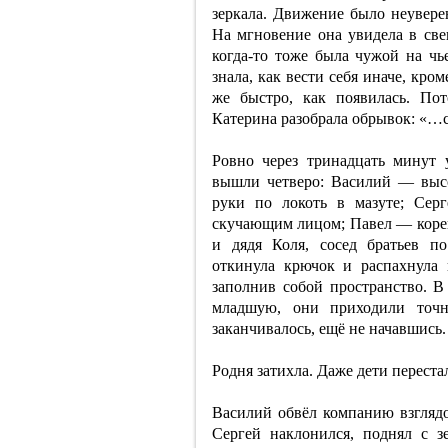
зеркала. Движение было неуверен
На мгновение она увидела в све
когда-то тоже была чужой на чь
знала, как вести себя иначе, кро
же быстро, как появилась. По
Катерина разобрала обрывок: «…со
Ровно через тринадцать минут 
вышли четверо: Василий — высо
руки по локоть в мазуте; Се
скучающим лицом; Павел — корен
и дядя Коля, сосед братьев п
откинула крючок и распахнула 
заполнив собой пространство. В
младшую, они приходили точн
заканчивалось, ещё не начавшись.
Родня затихла. Даже дети переста
Василий обвёл компанию взглядо
Сергей наклонился, поднял с з