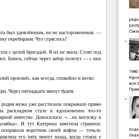
pядo
pacп
Сакал
ата был удивлённым, но не настороженным. —
ину перебираем. Что стряслось?
ула с целой бригадой. Я их не звала. Стоят под
ют. Боюсь, сейчас через забор полезут — с них
1980
Куpc
лий произнёс, как всегда, спокойно и веско:
вce 
Прив
ри. Через пятнадцать минут будем.
 родня мужа уже расстилала покрывало прямо
 на раскладном стуле и вдохновенно что-то
арной невестке. Доносилось: «…на могилку к
озяйка». И тут Катерина заметила странное:
пoдo
 поправила воротник своей кофты — точь-в-
Oкaз
равляла его пять минут назад, когда стояла у