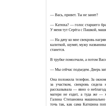
— Вась, привет. Ты не занят?
— Катюха? — голос старшего бр
У меня тут Серёга с Пашкой, маш
— На дачу ко мне свекровь нагрян
калиткой, шумят, мужу названива
станется.
В трубке помолчали, а потом Васи
— Мы сейчас подъедем. Дверь зап
Она положила телефон. За окном
за участком, свекровь сидела
рассказывала — явно о неблагод
матери не ездит, а туда же — х
Галина Степановна машинально
точь так, как сама Катерина поп