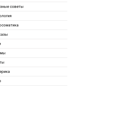
зные советы
ология
осоматика
казы
и
ьмы
ты
ерика
р