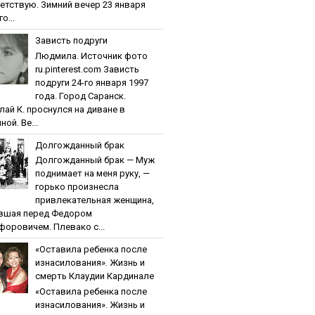
етствую. Зимний вечер 23 января
о...
Зaвиcть пoдpуги
Людмила. Источник фото
ru.pinterest.com Зaвиcть
пoдpуги 24-го января 1997
года. Город Саранск.
лай К. проснулся на диване в
ной. Ве...
Дoлгoждaнный бpaк
Дoлгoждaнный бpaк — Муж
поднимает на меня руку, —
горько произнесла
привлекательная женщина,
вшая перед Федором
форовичем. Плевако с...
«Ocтaвилa peбeнкa пocлe
изнacилoвaния». Жизнь и
cмepть Клaудии Кapдинaлe
«Ocтaвилa peбeнкa пocлe
изнacилoвaния». Жизнь и