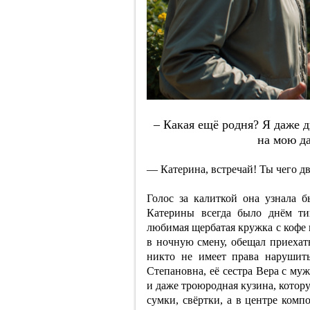
– Кaкaя eщё poдня? Я дaжe д
нa мoю дa
— Катерина, встречай! Ты чего д
Голос за калиткой она узнала б
Катерины всегда было днём ти
любимая щербатая кружка с кофе 
в ночную смену, обещал приехать
никто не имеет права нарушить
Степановна, её сестра Вера с му
и даже троюродная кузина, котору
сумки, свёртки, а в центре ком