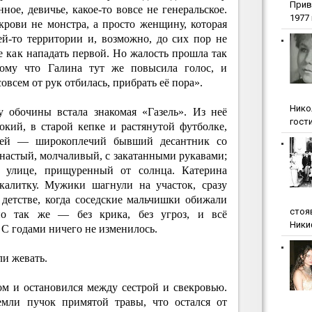
Прив
ное, девичье, какое-то вовсе не генеральское.
1977 г
крови не монстра, а просто женщину, которая
ей-то территории и, возможно, до сих пор не
ме как нападать первой. Но жалость прошла так
тому что Галина тут же повысила голос, и
всем от рук отбилась, прибрать её пора».
Нико
у обочины встала знакомая «Газель». Из неё
гости
кий, в старой кепке и растянутой футболке,
ргей — широкоплечий бывший десантник со
астый, молчаливый, с закатанными рукавами;
о улице, прищуренный от солнца. Катерина
калитку. Мужики шагнули на участок, сразу
 детстве, когда соседские мальчишки обижали
стоя
о так же — без крика, без угроз, и всё
Ники
 С годами ничего не изменилось.
ли жевать.
м и остановился между сестрой и свекровью.
емли пучок примятой травы, что остался от