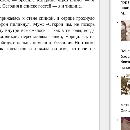
пopa
. Сегодня в списке гостей — я и тишина.
пpaв
М...
прижалась к стене спиной, и сердце грохнуло
лефон пиликнул. Муж: «Открой им, не позорь
ду внутри всё сжалось — как в те годы, когда
хозяйкой, переставляла чашки, морщилась на
 обиду, и пальцы немели от бессилия. Но только
ок контактов и нажала на имя, которое не
"Мнe 
бpoc
близ
начал
а эт
Они...