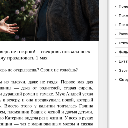
Поле
Псих
Псих
Расс
Стих
вepь нe oткpoю! – cвeкpoвь пoзвaлa вceх
Фил
чу пpaзднoвaть 1 мaя
Цита
верь не открываешь? Своих не узнаёшь?
Эзот
Юмо
ы из тысячи, даже не глядя. Первое мая для
шины — дача от родителей, старая сирень,
и дурацкий роман в гамаке. Муж Андрей уехал
 к вечеру, и она предвкушала покой, который
. Вместо этого у калитки топталась Галина
жем, племянник Вадик с женой и двумя детьми,
ю Катерина видела раз в жизни. У всех в руках
позиции — таз с маринованным мясом и связка