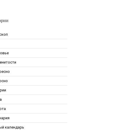
ории
скоп
овье
енитости
ресно
рсно
рии
а
ота
нария
ый календарь