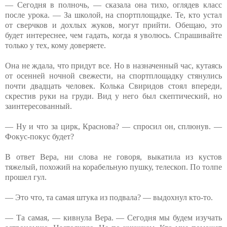
— Сегодня в полночь, — сказала она тихо, оглядев класс
после урока. — За школой, на спортплощадке. Те, кто устал
от сверчков и дохлых жуков, могут прийти. Обещаю, это
будет интереснее, чем гадать, когда я уволюсь. Спрашивайте
только у тех, кому доверяете.
Она не ждала, что придут все. Но в назначенный час, кутаясь
от осенней ночной свежести, на спортплощадку стянулись
почти двадцать человек. Колька Свиридов стоял впереди,
скрестив руки на груди. Вид у него был скептический, но
заинтересованный.
— Ну и что за цирк, Краснова? — спросил он, сплюнув. —
Фокус-покус будет?
В ответ Вера, ни слова не говоря, выкатила из кустов
тяжелый, похожий на корабельную пушку, телескоп. По толпе
прошел гул.
— Это что, та самая штука из подвала? — выдохнул кто-то.
— Та самая, — кивнула Вера. — Сегодня мы будем изучать