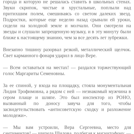
города и которую не решалась ставить в школьных стенах.
Звуки скрипок, чистые и хрустальные, поплыли над
притихшим полем, смешиваясь со светом далеких звезд.
Подростки, которые еще неделю назад срывали ей уроки,
сидели на холодной земле и молчали. Они смотрели на
звезды и слушали запрещенную музыку, и в эту минуту были
ближе к настоящему знанию, чем за все десять лет зубрежки.
Внезапно тишину разорвал резкий, металлический щелчок.
Свет карманного фонаря ударил в лицо Вере.
— Всем оставаться на местах! — раздался торжествующий
голос Маргариты Семеновны.
За ее спиной, у входа на площадку, стояла монументальная
Лидия Трофимовна, а рядом с ней — незнакомый мужчина в
сером плаще и шляпе. Это был инспектор из РОНО,
вызванный по доносу завуча для того, чтобы
засвидетельствовать «антисоветскую сходку и разложение
молодежи».
— Мы вам устроили, Вера Сергеевна, место для
сантиментов! — шипела Шилова, подбегая к магнитофону. —