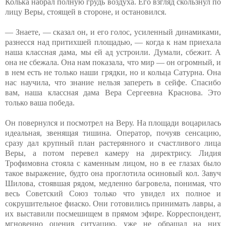
Колька набрал полную грудь воздуха. Его взгляд скользнул по
лицу Веры, стоящей в стороне, и остановился.
— Знаете, — сказал он, и его голос, усиленный динамиками,
разнесся над притихшей площадью, — когда к нам приехала
наша классная дама, мы ей ад устроили. Думали, сбежит. А
она не сбежала. Она нам показала, что мир — он огромный, и
в нем есть не только наши грядки, но и кольца Сатурна. Она
нас научила, что знание нельзя запереть в сейфе. Спасибо
вам, наша классная дама Вера Сергеевна Краснова. Это
только ваша победа.
Он повернулся и посмотрел на Веру. На площади воцарилась
идеальная, звенящая тишина. Оператор, почуяв сенсацию,
сразу дал крупный план растерянного и счастливого лица
Веры, а потом перевел камеру на директрису. Лидия
Трофимовна стояла с каменным лицом, но в ее глазах было
такое выражение, будто она проглотила осиновый кол. Завуч
Шилова, стоявшая рядом, медленно багровела, понимая, что
весь Советский Союз только что увидел их полное и
сокрушительное фиаско. Они готовились принимать лавры, а
их выставили посмешищем в прямом эфире. Корреспондент,
мгновенно оценив ситуацию, уже не обращал на них