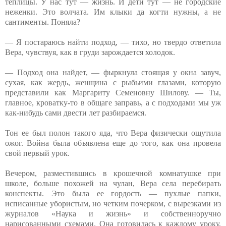
теплицы. У нас тут — жизнь. И дети тут — не городские
неженки. Это волчата. Им клыки да когти нужны, а не
сантименты. Поняла?
— Я постараюсь найти подход, — тихо, но твердо ответила
Вера, чувствуя, как в груди зарождается холодок.
— Подход она найдет, — фыркнула стоящая у окна завуч,
сухая, как жердь, женщина с рыбьими глазами, которую
представили как Маргариту Семеновну Шилову. — Ты,
главное, кроватку-то в общаге заправь, а с подходами мы уж
как-нибудь сами двести лет разбираемся.
Тон ее был полон такого яда, что Вера физически ощутила
ожог. Война была объявлена еще до того, как она провела
свой первый урок.
Вечером, разместившись в крошечной комнатушке при
школе, больше похожей на чулан, Вера села перебирать
конспекты. Это была ее гордость — пухлые папки,
исписанные убористым, но четким почерком, с вырезками из
журналов «Наука и жизнь» и собственноручно
нарисованными схемами. Она готовилась к каждому уроку,