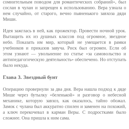
сомнительным поводом для романтических собраний», был
сослан в чулан и запрещен к использованию. Вера узнала о
нем случайно, от старого, вечно пьяненького завхоза дяди
Миши.
Идея зажглась в ней, как прожектор. Провести ночной урок.
Вытащить их из душных классов под огромное, звездное
небо. Показать им мир, который не умещается в рамки
учебников и приказов завуча. Риск был огромен. Если об
этом узнают — увольнение по статье «за самовольство и
антипедагогическую деятельность» обеспечено. Но отступать
было некуда.
Глава 3. Звездный бунт
Операцию провернули за два дня. Вера нашла подход к дяде
Мише через бутылку «беленькой» и разговор о небесной
механике, которую завхоз, как оказалось, тайно обожал.
Замок с чулана был аккуратно спилен и заменен на похожий,
а ключ перекочевал в карман Веры. С подростками было
сложнее. Она пришла к ним сама.