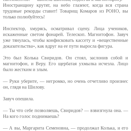
Иностранщину крутят, на небо глазеют, когда вся страна
трудовые рекорды ставит! Товарищ Комаров из РОНО, вы
только полюбуйтесь!
Инспектор, хмурясь, осматривал сцену. Лица учеников,
искаженные светом фонарей. Телескоп. Магнитофон. Завуч
уже тянулась, чтобы конфисковать кассету и «вещественные
доказательства», как вдруг на ее пути выросла фигура.
Это был Колька Свиридов. Он стоял, заслонив собой и
магнитофон, и Веру. Его щербатая ухмылка исчезла. Лицо
было жестким и злым.
— Руки уберите, — негромко, но очень отчетливо произнес
он, глядя на Шилову.
Завуч опешила.
— Ты что себе позволяешь, Свиридов? — взвизгнула она. —
На кого голос поднимаешь?
— А вы, Маргарита Семеновна, — продолжал Колька, и его