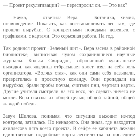
— Проект рекультивации? — переспросил он. — Это как?
— Наука, — ответила Вера. — Ботаника, химия,
почвоведение. Показать, как восстанавливать лес там, где
прошли вырубки. С конкретными породами деревьев, с
графиками, с картами. Это серьезная работа. На год.
Так родился проект «Зеленый щит». Вера засела в районной
библиотеке, выписывая чудом сохранившиеся научные
журналы. Колька Свиридов, забросивший хулиганские
выходки, как ящерица отбрасывает хвост, взял на себя роль
организатора. «Волчья стая», как они сами себя называли,
превратилась в проектную команду. Они пропадали на
вырубках, брали пробы почвы, считали пни, чертили карты.
Другие учителя смотрели на это косо, но сделать ничего не
могли. Вера связала их общей целью, общей тайной, общей
жаждой победы.
Завуч Шилова, понимая, что ситуация выходит из-под
контроля, затаилась. Но ненадолго. Она знала, где находится
ахиллесова пята всего проекта. В сейфе ее кабинета лежали
единственные подробные карты лесничества за последние