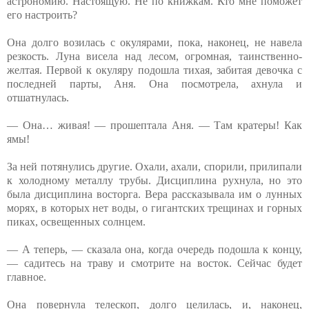
астрономию. Настоящую. Не по книжкам. Кто мне поможет
его настроить?
Она долго возилась с окулярами, пока, наконец, не навела
резкость. Луна висела над лесом, огромная, таинственно-
желтая. Первой к окуляру подошла тихая, забитая девочка с
последней парты, Аня. Она посмотрела, ахнула и
отшатнулась.
— Она… живая! — прошептала Аня. — Там кратеры! Как
ямы!
За ней потянулись другие. Охали, ахали, спорили, прилипали
к холодному металлу трубы. Дисциплина рухнула, но это
была дисциплина восторга. Вера рассказывала им о лунных
морях, в которых нет воды, о гигантских трещинах и горных
пиках, освещенных солнцем.
— А теперь, — сказала она, когда очередь подошла к концу,
— садитесь на траву и смотрите на восток. Сейчас будет
главное.
Она повернула телескоп, долго целилась, и, наконец,