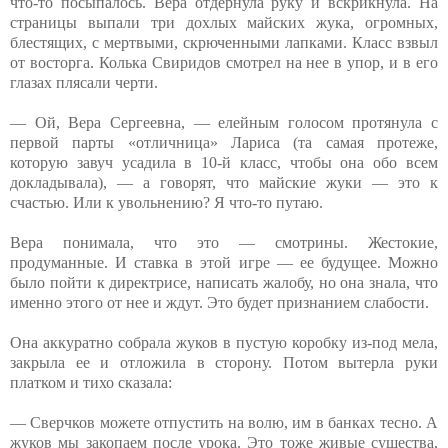
что-то посыпалось. Вера отдернула руку и вскрикнула. На
страницы выпали три дохлых майских жука, огромных,
блестящих, с мертвыми, скрюченными лапками. Класс взвыл
от восторга. Колька Свиридов смотрел на нее в упор, и в его
глазах плясали черти.
— Ой, Вера Сергеевна, — елейным голосом протянула с
первой парты «отличница» Лариса (та самая протеже,
которую завуч усадила в 10-й класс, чтобы она обо всем
докладывала), — а говорят, что майские жуки — это к
счастью. Или к увольнению? Я что-то путаю.
Вера понимала, что это — смотрины. Жестокие,
продуманные. И ставка в этой игре — ее будущее. Можно
было пойти к директрисе, написать жалобу, но она знала, что
именно этого от нее и ждут. Это будет признанием слабости.
Она аккуратно собрала жуков в пустую коробку из-под мела,
закрыла ее и отложила в сторону. Потом вытерла руки
платком и тихо сказала:
— Сверчков можете отпустить на волю, им в банках тесно. А
жуков мы закопаем после урока. Это тоже живые существа,