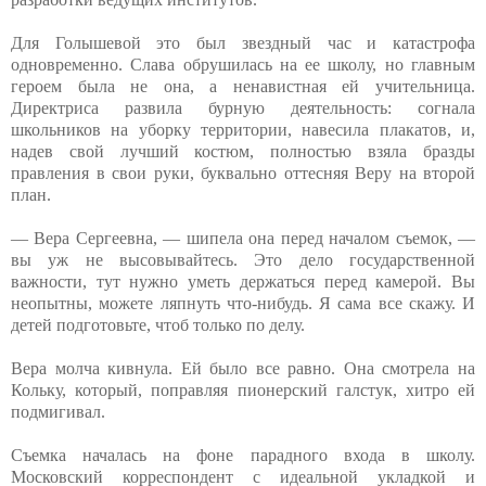
Для Голышевой это был звездный час и катастрофа
одновременно. Слава обрушилась на ее школу, но главным
героем была не она, а ненавистная ей учительница.
Директриса развила бурную деятельность: согнала
школьников на уборку территории, навесила плакатов, и,
надев свой лучший костюм, полностью взяла бразды
правления в свои руки, буквально оттесняя Веру на второй
план.
— Вера Сергеевна, — шипела она перед началом съемок, —
вы уж не высовывайтесь. Это дело государственной
важности, тут нужно уметь держаться перед камерой. Вы
неопытны, можете ляпнуть что-нибудь. Я сама все скажу. И
детей подготовьте, чтоб только по делу.
Вера молча кивнула. Ей было все равно. Она смотрела на
Кольку, который, поправляя пионерский галстук, хитро ей
подмигивал.
Съемка началась на фоне парадного входа в школу.
Московский корреспондент с идеальной укладкой и