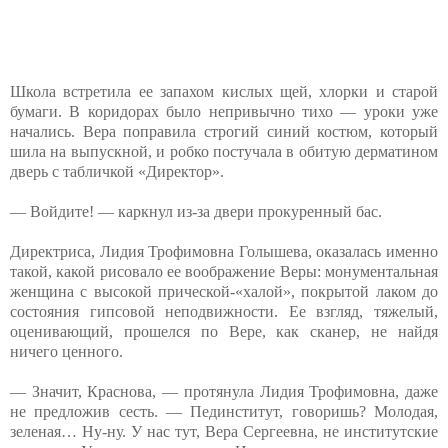
Школа встретила ее запахом кислых щей, хлорки и старой
бумаги. В коридорах было непривычно тихо — уроки уже
начались. Вера поправила строгий синий костюм, который
шила на выпускной, и робко постучала в обитую дерматином
дверь с табличкой «Директор».
— Войдите! — каркнул из-за двери прокуренный бас.
Директриса, Лидия Трофимовна Голышева, оказалась именно
такой, какой рисовало ее воображение Веры: монументальная
женщина с высокой прической-«халой», покрытой лаком до
состояния гипсовой неподвижности. Ее взгляд, тяжелый,
оценивающий, прошелся по Вере, как сканер, не найдя
ничего ценного.
— Значит, Краснова, — протянула Лидия Трофимовна, даже
не предложив сесть. — Пединститут, говоришь? Молодая,
зеленая… Ну-ну. У нас тут, Вера Сергеевна, не институтские