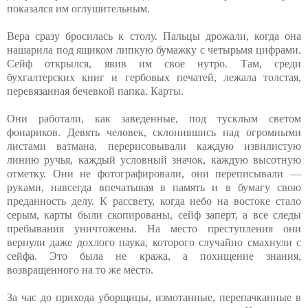
показался им оглушительным.
Вера сразу бросилась к столу. Пальцы дрожали, когда она
нашарила под ящиком липкую бумажку с четырьмя цифрами.
Сейф открылся, явив им свое нутро. Там, среди
бухгалтерских книг и гербовых печатей, лежала толстая,
перевязанная бечевкой папка. Карты.
Они работали, как заведенные, под тусклым светом
фонариков. Девять человек, склонившись над огромными
листами ватмана, перерисовывали каждую извилистую
линию ручья, каждый условный значок, каждую высотную
отметку. Они не фотографировали, они переписывали —
руками, навсегда впечатывая в память и в бумагу свою
преданность делу. К рассвету, когда небо на востоке стало
серым, карты были скопированы, сейф заперт, а все следы
пребывания уничтожены. На место преступления они
вернули даже дохлого паука, которого случайно смахнули с
сейфа. Это была не кража, а похищение знания,
возвращенного на то же место.
За час до прихода уборщицы, измотанные, перепачканные в