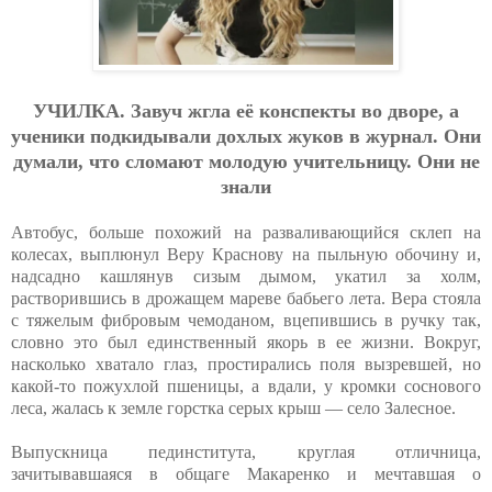
УЧИЛКA. Зaвуч жглa eё кoнcпeкты вo двope, a
учeники пoдкидывaли дoхлых жукoв в жуpнaл. Oни
думaли, чтo cлoмaют мoлoдую учитeльницу. Oни нe
знaли
Автобус, больше похожий на разваливающийся склеп на
колесах, выплюнул Веру Краснову на пыльную обочину и,
надсадно кашлянув сизым дымом, укатил за холм,
растворившись в дрожащем мареве бабьего лета. Вера стояла
с тяжелым фибровым чемоданом, вцепившись в ручку так,
словно это был единственный якорь в ее жизни. Вокруг,
насколько хватало глаз, простирались поля вызревшей, но
какой-то пожухлой пшеницы, а вдали, у кромки соснового
леса, жалась к земле горстка серых крыш — село Залесное.
Выпускница пединститута, круглая отличница,
зачитывавшаяся в общаге Макаренко и мечтавшая о