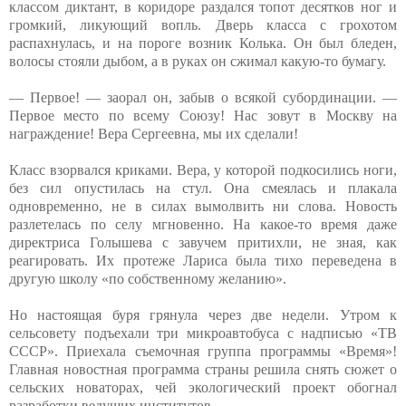
классом диктант, в коридоре раздался топот десятков ног и
громкий, ликующий вопль. Дверь класса с грохотом
распахнулась, и на пороге возник Колька. Он был бледен,
волосы стояли дыбом, а в руках он сжимал какую-то бумагу.
— Первое! — заорал он, забыв о всякой субординации. —
Первое место по всему Союзу! Нас зовут в Москву на
награждение! Вера Сергеевна, мы их сделали!
Класс взорвался криками. Вера, у которой подкосились ноги,
без сил опустилась на стул. Она смеялась и плакала
одновременно, не в силах вымолвить ни слова. Новость
разлетелась по селу мгновенно. На какое-то время даже
директриса Голышева с завучем притихли, не зная, как
реагировать. Их протеже Лариса была тихо переведена в
другую школу «по собственному желанию».
Но настоящая буря грянула через две недели. Утром к
сельсовету подъехали три микроавтобуса с надписью «ТВ
СССР». Приехала съемочная группа программы «Время»!
Главная новостная программа страны решила снять сюжет о
сельских новаторах, чей экологический проект обогнал
разработки ведущих институтов.