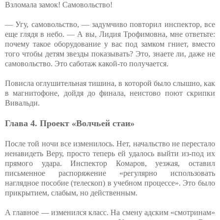
Взломала замок! Самовольство!
— Угу, самовольство, — задумчиво повторил инспектор, все
еще глядя в небо. — А вы, Лидия Трофимовна, мне ответьте:
почему такое оборудование у вас под замком гниет, вместо
того чтобы детям звезды показывать? Это, знаете ли, даже не
самовольство. Это саботаж какой-то получается.
Повисла оглушительная тишина, в которой было слышно, как
в магнитофоне, дойдя до финала, неистово поют скрипки
Вивальди.
Глава 4. Проект «Волчьей стаи»
После той ночи все изменилось. Нет, начальство не перестало
ненавидеть Веру, просто теперь ей удалось выйти из-под их
прямого удара. Инспектор Комаров, уезжая, оставил
письменное распоряжение «регулярно использовать
наглядное пособие (телескоп) в учебном процессе». Это было
прикрытием, слабым, но действенным.
А главное — изменился класс. На смену адским «смотринам»