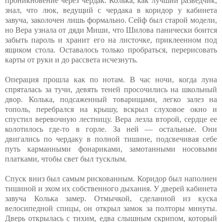
проникновение через чердак. Колька, как лучший разведчик,
знал, что люк, ведущий с чердака в коридор у кабинета
завуча, заколочен лишь формально. Сейф был старой модели,
но Вера узнала от дяди Миши, что Шилова панически боится
забыть пароль и хранит его на листочке, приклеенном под
ящиком стола. Оставалось только пробраться, перерисовать
карты от руки и до рассвета исчезнуть.
Операция прошла как по нотам. В час ночи, когда луна
спряталась за тучи, девять теней просочились на школьный
двор. Колька, подсаженный товарищами, легко залез на
тополь, перебрался на крышу, вскрыл слуховое окно и
спустил веревочную лестницу. Вера лезла второй, сердце ее
колотилось где-то в горле. За ней — остальные. Они
двигались по чердаку в полной тишине, подсвечивая себе
путь карманными фонариками, замотанными носовыми
платками, чтобы свет был тусклым.
Спуск вниз был самым рискованным. Коридор был наполнен
тишиной и эхом их собственного дыхания. У дверей кабинета
завуча Колька замер. Отмычкой, сделанной из куска
велосипедной спицы, он открыл замок за полторы минуты.
Дверь открылась с тихим, едва слышным скрипом, который