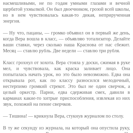
насмешливыми, не по годам умными глазами и вечной
щербатой ухмылкой. Он был двоечником, грозой всей школы,
но в нем чувствовалась какая-то дикая, неприрученная
энергия.
— Ну что, пацаны, — громко объявил он в первый же день,
когда Вера вошла в класс, — объявляю тотализатор. Делайте
ваши ставки, через сколько наша Краснова от нас сбежит.
Месяц — ставлю рубль. Две недели — ставлю три рубля.
Класс грохнул от хохота. Вера стояла у доски, сжимая в руке
мел, и чувствовала, как краска заливает лицо. Она
попыталась начать урок, но это было невозможно. Едва она
открывала рот, как по классу разносился мелодичный,
нестерпимо громкий стрекот. Это был не один сверчок, а
целый оркестр. Парни, едва сдерживая смех, давили в
карманах какие-то хитрые приспособления, извлекая из них
звук, похожий на пение сверчков.
— Тишина! — крикнула Вера, стукнув журналом по столу.
В ту же секунду из журнала, на который она опустила руку,