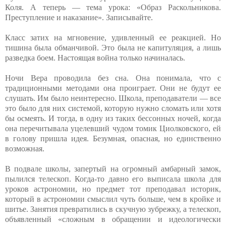
Коля. А теперь — тема урока: «Образ Раскольникова.
Преступление и наказание». Записывайте.
Класс затих на мгновение, удивленный ее реакцией. Но
тишина была обманчивой. Это была не капитуляция, а лишь
разведка боем. Настоящая война только начиналась.
Ночи Вера проводила без сна. Она понимала, что с
традиционными методами она проиграет. Они не будут ее
слушать. Им было неинтересно. Школа, преподаватели — все
это было для них системой, которую нужно сломать или хотя
бы осмеять. И тогда, в одну из таких бессонных ночей, когда
она перечитывала уцелевший чудом томик Циолковского, ей
в голову пришла идея. Безумная, опасная, но единственно
возможная.
В подвале школы, запертый на огромный амбарный замок,
пылился телескоп. Когда-то давно его выписала школа для
уроков астрономии, но предмет тот преподавал историк,
который в астрономии смыслил чуть больше, чем в кройке и
шитье. Занятия превратились в скучную зубрежку, а телескоп,
объявленный «сложным в обращении и идеологически