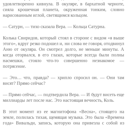
удовлетворенно кивнула. В окуляре, в бархатной черноте,
сияла крошечная планета, окруженная тонким, словно
нарисованным иглой, светящимся кольцом.
— Сатурн, — тихо сказала Вера. — Кольца Сатурна.
Колька Свиридов, который стоял в стороне с видом «я выше
этого», вдруг резко подошел и, ни слова не говоря, отодвинул
Аню от окуляра. Он смотрел долго, не меньше минуты. А
когда оторвался, в его глазах, которые всегда были полны
насмешки, стояло что-то совершенно незнакомое —
потрясение.
— Это… что, правда? — хрипло спросил он. — Они там
висят? Прямо сейчас?
— Прямо сейчас, — подтвердила Вера. — И будут висеть еще
миллиарды лет после нас. Это настоящая вечность, Коль.
В этот момент из ее магнитофона «Весна», стоящего на
земле, полилась тихая, щемящая музыка. Это была «Времена
года» Вивальди, запись, которую она привезла с собой из