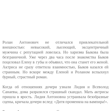
Ролан Антонович не отличался привлекательной
внешностью: невысокий, лысеющий, эксцентричный
мужчина с репутацией ловеласа. Но харизма Быкова была
безграничной. Уже через два часа после знакомства Быков
поцеловал Елену в губы и объявил, что она станет его женой.
Актриса не сразу ответила взаимностью, Быков казался ей
странным. Но вскоре между Еленой и Роланом вспыхнул
бурный, страстный роман.
Когда об отношениях дочери узнали Лидия и Всеволод
Санаевы, дома разразился страшный скандал. Мать актрисы
пришла в ярость. Лидия Антоновна устраивала безобразные
сцены, кричала дочери вслед: «Дитя променяла на вампира!».