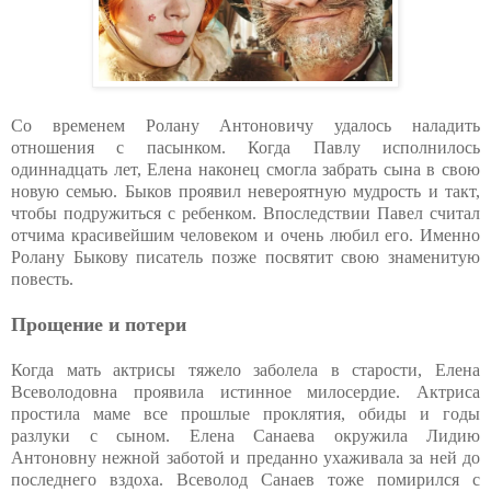
Со временем Ролану Антоновичу удалось наладить
отношения с пасынком. Когда Павлу исполнилось
одиннадцать лет, Елена наконец смогла забрать сына в свою
новую семью. Быков проявил невероятную мудрость и такт,
чтобы подружиться с ребенком. Впоследствии Павел считал
отчима красивейшим человеком и очень любил его. Именно
Ролану Быкову писатель позже посвятит свою знаменитую
повесть.
Прощение и потери
Когда мать актрисы тяжело заболела в старости, Елена
Всеволодовна проявила истинное милосердие. Актриса
простила маме все прошлые проклятия, обиды и годы
разлуки с сыном. Елена Санаева окружила Лидию
Антоновну нежной заботой и преданно ухаживала за ней до
последнего вздоха. Всеволод Санаев тоже помирился с