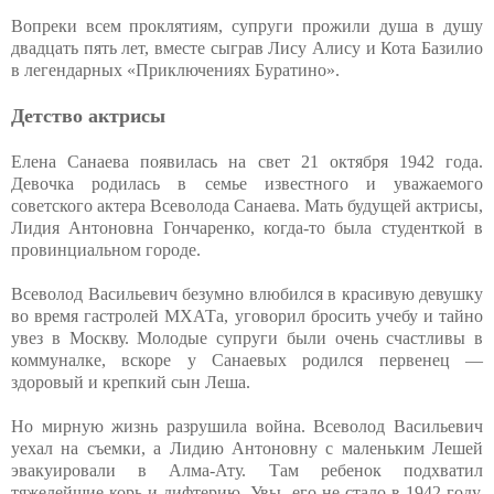
Вопреки всем проклятиям, супруги прожили душа в душу
двадцать пять лет, вместе сыграв Лису Алису и Кота Базилио
в легендарных «Приключениях Буратино».
Детство актрисы
Елена Санаева появилась на свет 21 октября 1942 года.
Девочка родилась в семье известного и уважаемого
советского актера Всеволода Санаева. Мать будущей актрисы,
Лидия Антоновна Гончаренко, когда-то была студенткой в
провинциальном городе.
Всеволод Васильевич безумно влюбился в красивую девушку
во время гастролей МХАТа, уговорил бросить учебу и тайно
увез в Москву. Молодые супруги были очень счастливы в
коммуналке, вскоре у Санаевых родился первенец —
здоровый и крепкий сын Леша.
Но мирную жизнь разрушила война. Всеволод Васильевич
уехал на съемки, а Лидию Антоновну с маленьким Лешей
эвакуировали в Алма-Ату. Там ребенок подхватил
тяжелейшие корь и дифтерию. Увы, его не стало в 1942 году,