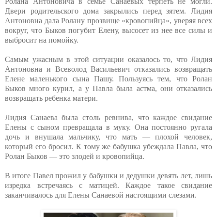
Ролана Антоновича в семье Санаевых терпеть не могли.
Двери родительского дома закрылись перед зятем. Лидия
Антоновна дала Ролану прозвище «кровопийца», уверяя всех
вокруг, что Быков погубит Елену, высосет из нее все силы и
выбросит на помойку.
Самым ужасным в этой ситуации оказалось то, что Лидия
Антоновна и Всеволод Васильевич отказались возвращать
Елене маленького сына Пашу. Пользуясь тем, что Ролан
Быков много курил, а у Павла была астма, они отказались
возвращать ребенка матери.
Лидия Санаева была столь ревнива, что каждое свидание
Елены с сыном превращала в муку. Она постоянно ругала
дочь и внушала мальчику, что мать — плохой человек,
который его бросил. К тому же бабушка убеждала Павла, что
Ролан Быков — это злодей и кровопийца.
В итоге Павел прожил у бабушки и дедушки девять лет, лишь
изредка встречаясь с матицей. Каждое такое свидание
заканчивалось для Елены Санаевой настоящими слезами.