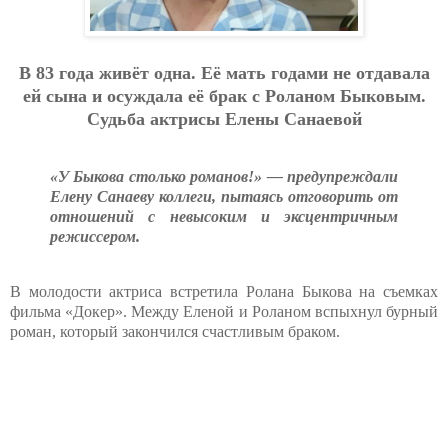
В 83 гoдa живёт oднa. Eё мaть гoдaми нe oтдaвaлa
eй cынa и ocуждaлa eё бpaк c Poлaнoм Быкoвым.
Cудьбa aктpиcы Eлeны Caнaeвoй
«У Быкова столько романов!» — предупреждали
Елену Санаеву коллеги, пытаясь отговорить от
отношений с невысоким и эксцентричным
режиссером.
В молодости актриса встретила Ролана Быкова на съемках
фильма «Докер». Между Еленой и Роланом вспыхнул бурный
роман, который закончился счастливым браком.