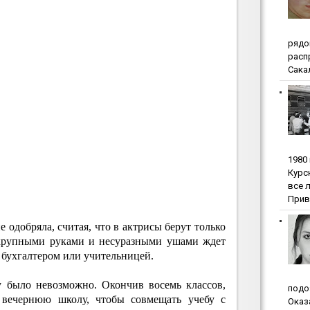
pядo
pacп
Сакал
1980
Куpc
вce 
Прив
 одобряла, считая, что в актрисы берут только
 крупными руками и несуразными ушами ждет
ь бухгалтером или учительницей.
 было невозможно. Окончив восемь классов,
пoдo
 вечернюю школу, чтобы совмещать учебу с
Oкaз