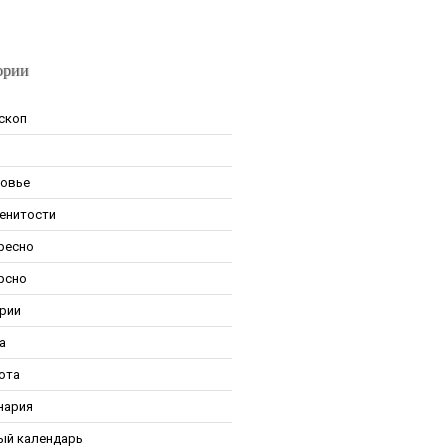
ории
скоп
овье
енитости
ресно
рсно
рии
а
ота
нария
ый календарь