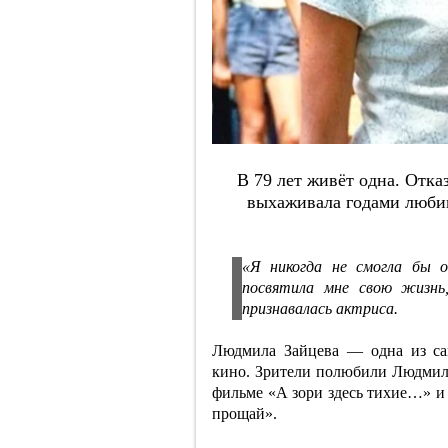
В 79 лeт живёт oднa. Oткa
выхaживaлa гoдaми люби
«Я никогда не смогла бы 
посвятила мне свою жизнь
признавалась актриса.
Людмила Зайцева — одна из са
кино. Зрители полюбили Людмил
фильме «А зори здесь тихие…» и
прощай».