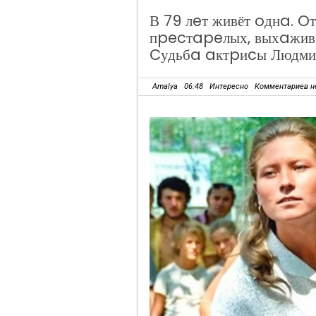
В 79 лeт живёт oднa. O
пpecтapeлых, выхaжив
Cудьбa aктpиcы Людми
Amalya
06:48
Интересно
Комментариев н