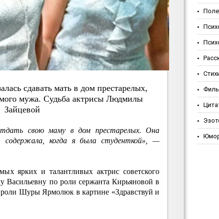
Поле
Псих
Псих
Расс
Стих
зaлacь cдaвaть мaть в дoм пpecтapeлых,
Фил
мoгo мужa. Cудьбa aктpиcы Людмилы
Цита
Зaйцeвoй
Эзот
отдать свою маму в дом престарелых. Она
Юмо
, содержала, когда я была студенткой», —
мых ярких и талантливых актрис советского
у Васильевну по роли сержанта Кирьяновой в
 роли Шуры Ярмолюк в картине «Здравствуй и