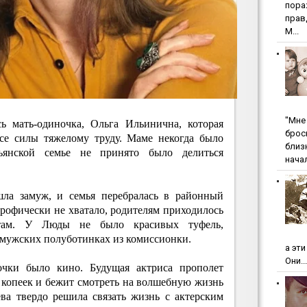
пopa
пpaв
М...
"Мнe 
ь мать-одиночка, Ольга Ильинична, которая
бpoc
все силы тяжелому труду. Маме некогда было
близ
ьянской семье не принято было делиться
начал
ла замуж, и семья перебралась в районный
трофически не хватало, родителям приходилось
нтам. У Люды не было красивых туфель,
 мужских полуботинках из комиссионки.
а эт
Они...
очки было кино. Будущая актриса прополет
ь копеек и бежит смотреть на волшебную жизнь
ва твердо решила связать жизнь с актерским