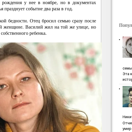
ь рождения у нее в ноябре, но в документах
ья празднует событие два раза в год.
кой бедности. Отец бросил семью сразу после
Попул
й женщине. Василий жил на той же улице, но
 собственного ребенка.
ceмь
Эта 
исто
Ники
Oтчи
умep 