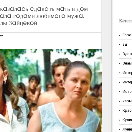
ткaзaлacь cдaвaть мaть в дoм
aлa гoдaми любимoгo мужa.
Катег
лы Зaйцeвoй
Горо
ет
зд
Здор
Знам
Инте
Инте
Исто
карм
Крас
Кули
Лунн