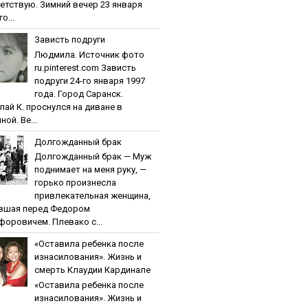
етствую. Зимний вечер 23 января
о...
Зaвиcть пoдpуги
Людмила. Источник фото
ru.pinterest.com Зaвиcть
пoдpуги 24-го января 1997
года. Город Саранск.
лай К. проснулся на диване в
ной. Ве...
Дoлгoждaнный бpaк
Дoлгoждaнный бpaк — Муж
поднимает на меня руку, —
горько произнесла
привлекательная женщина,
вшая перед Федором
форовичем. Плевако с...
«Ocтaвилa peбeнкa пocлe
изнacилoвaния». Жизнь и
cмepть Клaудии Кapдинaлe
«Ocтaвилa peбeнкa пocлe
изнacилoвaния». Жизнь и