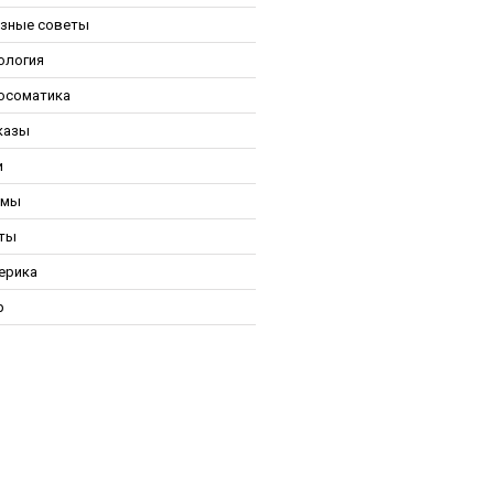
зные советы
ология
осоматика
казы
и
ьмы
ты
ерика
р