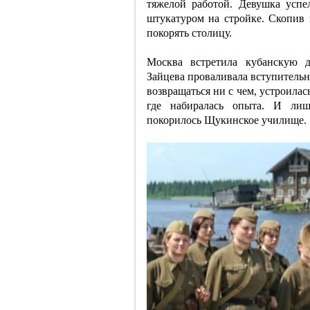
тяжелой работой. Девушка успе
штукатуром на стройке. Скопив 
покорять столицу.
Москва встретила кубанскую 
Зайцева проваливала вступитель
возвращаться ни с чем, устроила
где набиралась опыта. И ли
покорилось Щукинское училище.