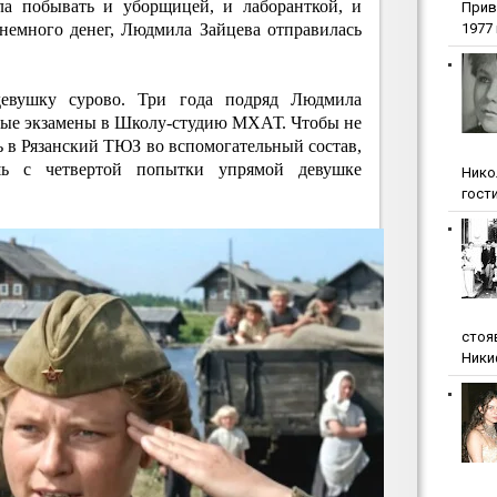
ла побывать и уборщицей, и лаборанткой, и
Прив
немного денег, Людмила Зайцева отправилась
1977 г
девушку сурово. Три года подряд Людмила
ные экзамены в Школу-студию МХАТ. Чтобы не
сь в Рязанский ТЮЗ во вспомогательный состав,
шь с четвертой попытки упрямой девушке
Нико
гости
стоя
Ники